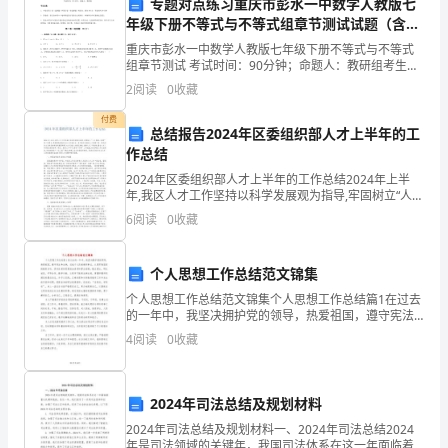
派
专题对点练习重庆市彭水一中数学人教版七
年级下册不等式与不等式组章节测试试题（含解
员
析）
重庆市彭水一中数学人教版七年级下册不等式与不等式
组章节测试 考试时间：90分钟；命题人：教研组考生注
大
意：1、本卷分第I卷（选择题）和第Ⅱ卷（非选择题）两
2
阅读
0
收藏
部分，满分100分，考试时间90分钟2、答卷前，
会
付费
总结报告2024年区委组织部人才上半年的工
上
作总结
荣和进步。
发
2024年区委组织部人才上半年的工作总结2024年上半
年,我区人才工作坚持以科学发展观为指导,牢固树立“人才
言。
是第一资源”的工作理念,紧紧围绕构建社会主义和谐社
6
阅读
0
收藏
会、落实新农村建设人才保障工程、推进社会主
我
个人思想工作总结范文锦集
是
个人思想工作总结范文锦集个人思想工作总结篇1在过去
一
的一年中，我坚决拥护党的领导，热爱祖国，遵守宪法
和法律，忠诚于人民的教育事业，认真贯彻国家的教育
4
阅读
0
收藏
方针，具有良好的思想政治素质和职业道德，敬业爱
名
台阶。
生，明礼
科
谢谢大家！
2024年司法总结及规划材料
技
2024年司法总结及规划材料一、2024年司法总结2024
年是司法领域的关键年，我国司法体系在这一年面临着