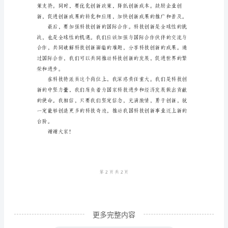
领
导、
嘉
宾
以
及
各
位
同
仁：
大
家
更多完整内容
好！