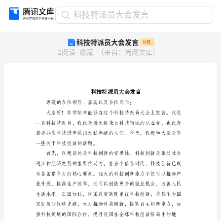
科
科技特派员大会发言
技
科技特派员大会发言
付费
特
2
阅读
收藏
（
来自
：
尚阅文库
）
派
员
大
会
发
言
科