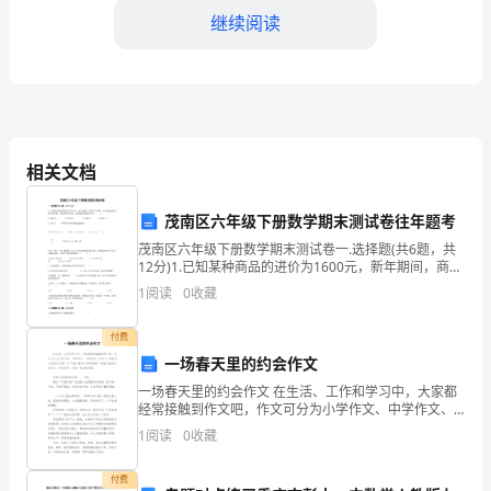
继续阅读
非
常
荣
幸
相关文档
能
茂南区六年级下册数学期末测试卷往年题考
够
茂南区六年级下册数学期末测试卷一.选择题(共6题，共
在
12分)1.已知某种商品的进价为1600元，新年期间，商场
为了促销，对该商品按标价的8折出售，仍可获利160
1
阅读
0
收藏
这
元，则该商品的标价应为（ ）。A.24
个
付费
一场春天里的约会作文
科
一场春天里的约会作文 在生活、工作和学习中，大家都
经常接触到作文吧，作文可分为小学作文、中学作文、
技
大学作文（论文）。那要怎么写好作文呢？以下是小编
1
阅读
0
收藏
为大家收集的一场春天里的约会作文，仅供参考，大家
特
付费