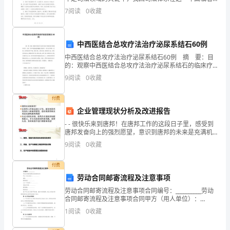
特
重大机遇和挑战。在这一年，我们经历了一系列司法改
7
阅读
0
收藏
革和创新，加强了司法公正和效率，促进了社会的法
派
员，
中西医结合总攻疗法治疗泌尿系结石60例
我
中西医结合总攻疗法治疗泌尿系结石60例 摘 要：目
的：观察中西医结合总攻疗法治疗泌尿系结石的临床疗
效。方法：对60例住院患者随机分组治疗，对比治疗效
代
9
阅读
0
收藏
果。结果：治疗组治愈27例，好转9例，未愈4例，治
表
付费
企业管理现状分析及改进报告
着
- - 很快乐来到唐邦！在唐邦工作的这段日子里，感受到
无
唐邦发奋向上的强烈愿望，意识到唐邦的未来是充满机
遇和挑战！从见习情况来看，唐邦存在着很多缺陷和缺
9
阅读
0
收藏
数
乏，并且有着系统性的问题，
来
付费
劳动合同邮寄流程及注意事项
自
劳动合同邮寄流程及注意事项合同编号：__________劳动
合同邮寄流程及注意事项合同甲方（用人单位）：
科
__________地址：__________联系电话：__________乙方（劳
1
阅读
0
收藏
动者）：__
技