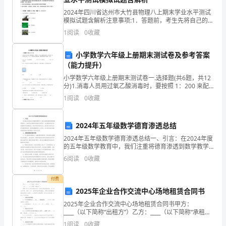
制
2024年四川省达州市大竹县物理八上期末学业水平测试
模拟试题含解析注意事项:1．答题前，考生先将自己的姓
根
名、准考证号码填写清楚，将条形码准确粘贴在条形码
1
阅读
0
收藏
区域内。2．答题时请按要求用笔。3．请按照题号顺
本
小学数学六年级上册期末测试卷及参考答案
建
（能力提升）
小学数学六年级上册期末测试卷一.选择题(共6题，共12
立。
分)1.消毒人员用过氧乙酸消毒时，要按照 1：200 来配
制消毒水，现在他在 50 千克水中放入了 0.3 千克的过氧
1
阅读
0
收藏
经
乙酸药液，要使消毒水符合要求
过
2024年五年级数学德育渗透总结
20
2024年五年级数学德育渗透总结一、引言：在2024年度
的五年级数学教育中，我们注重将德育渗透到数学教学
年
中，培养学生的数学思维能力的同时，也注重培养他们
6
阅读
0
收藏
的品德修养和道德素质。通过多种多样的方式，我们努
的
付费
开
2025年企业合作交流中心场地租赁合同书
展，
2025年企业合作交流中心场地租赁合同书甲方：
____（以下简称“出租方”）乙方：____（以下简称“承租
方”）根据《中华人民共和国合同法》及相关法律法规的
各
1
阅读
0
收藏