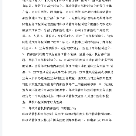
邮
规问题的发生。
政
二、邮政储蓄机构内部控制存
储
蓄
机
构
内
部
控
制
的
根
本