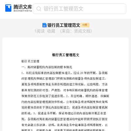
银
银行员工管理范文
行
银行员工管理范文
付费
员
1
阅读
收藏
（
来自
：
贤阅文档
）
工
管
理
范
文
银
银行员工管理
行
一、邮政储蓄机构内部控制