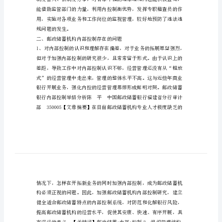
员
工
管
理
范
文
银
行
员
工
管
理
一、