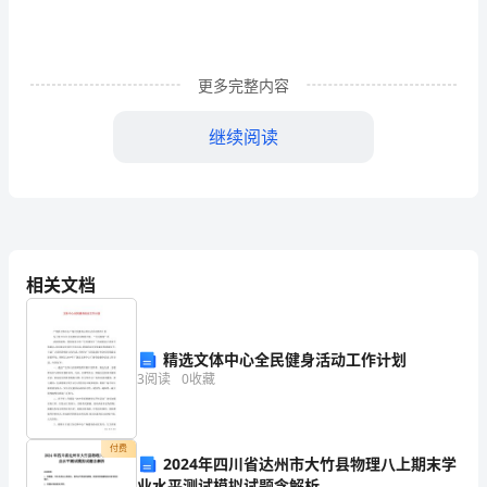
情
况
更多完整内容
1、
比
继续阅读
较
系
统
标
相关文档
准
的
精选文体中心全民健身活动工作计划
3
阅读
0
收藏
内
部
付费
2024年四川省达州市大竹县物理八上期末学
控
业水平测试模拟试题含解析