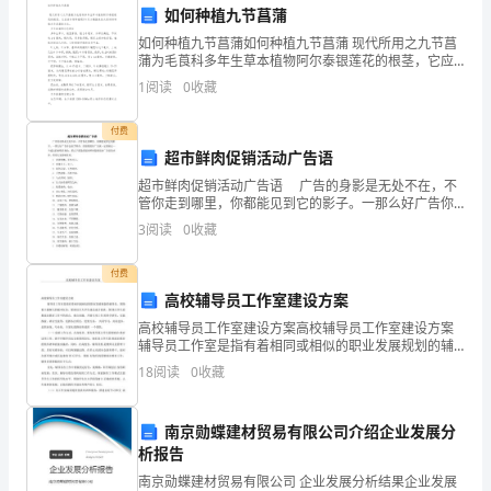
选
如何种植九节菖蒲
答案：C
如何种植九节菖蒲如何种植九节菖蒲 现代所用之九节菖
题
蒲为毛莨科多年生草本植物阿尔泰银莲花的根茎，它应
该如何种植呢?今天小编就来给大家讲讲种植九节菖蒲的
1
阅读
0
收藏
（150
6.全科医生应具备的能力是
方法。 九节菖蒲的形态特征 多年生草本。
A:注重提供临床预防服务
题）
付费
超市鲜肉促销活动广告语
1.30
超市鲜肉促销活动广告语 广告的身影是无处不在，不
岁
管你走到哪里，你都能见到它的影子。一那么好广告你
会拍手称奇，而想要做好广告就一定要制定一个适宜的
3
阅读
0
收藏
来吸引观众。那么下面是的超市鲜肉促销活动广告语的
男
答案：B
内容
付费
子，
高校辅导员工作室建设方案
发
高校辅导员工作室建设方案高校辅导员工作室建设方案
辅导员工作室是指有着相同或相似的职业发展规划的辅
现
导员, 围绕着立德树人的根本任务、紧密结合大学生成长
18
阅读
0
收藏
成才需求，围 绕大学生思想政治教育工作中的重点、难
右
点
南京勋蝶建材贸易有限公司介绍企业发展分
上
0.31×10--^9／L。
析报告
腹
A:独立样本t检验
南京勋蝶建材贸易有限公司 企业发展分析结果企业发展