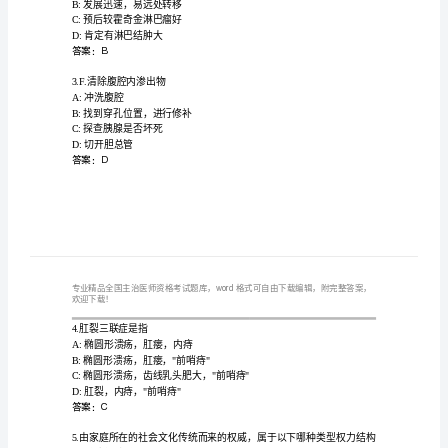
考
试
通
诊断是
关
A:肝包虫病
B:原发性肝癌
秘
C:肝硬化并门脉高压
籍
D:肝脓肿
答案：A
题
库
2.非霍奇金淋巴瘤的特点是
A:一般沿淋巴管扩散蔓延
【必
B:发展迅速，易远处转移
C:预后较霍奇金淋巴瘤好