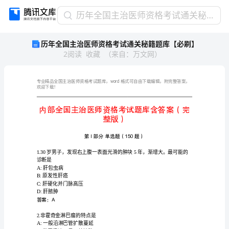
历
历年全国主治医师资格考试通关秘籍题库【必刷】
年
历年全国主治医师资格考试通关秘籍题库【必刷】
全
2
阅读
收藏
（
来自
：
万文网
）
国
主
治
医
word
欢迎下载！
师
资
格
整