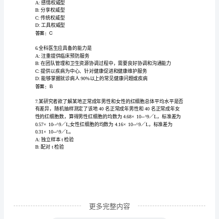
刷】
D:肯定有淋巴结肿大
内
答案：B
部
3.F.清除腹腔内渗出物
全
A:冲洗腹腔
国
B:找到穿孔位置，进行修补
主
C:探查胰腺是否坏死
治
D:切开胆总管
医
答案：D
师
资
格
考
试
更多完整内容