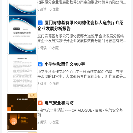
指数得分企业发展指数得分南京勋蝶建材贸易有限公司
B:配对t检验
一
综合得分说明：企业发展指数根据企业规模、企业创
0
阅读
0
收藏
新、企业风险、企业活力四个维度对企业发展情况进行
表
评价。
厦门肯德基有限公司德化瓷都大道餐厅介绍
面
企业发展分析报告
厦门肯德基有限公司德化瓷都大道餐厅 企业发展分析结
光
果企业发展指数得分企业发展指数得分厦门肯德基有限
公司德化瓷都大道餐厅综合得分说明：企业发展指数根
滑
2
阅读
0
收藏
据企业规模、企业创新、企业风险、企业活力四个维度
对企
的
小学生秋雨作文400字
肿
小学生秋雨作文400字小学生秋雨作文400字3篇 在平
平淡淡的日常中，大家都有写作文的经历，对作文很是
块
熟悉吧，作文根据写作时限的不同可以分为限时作文和
3
阅读
0
收藏
非限时作文。你知道作文怎样才能写的好吗？下面是
5
付费
年，
电气安全和消防
渐
- 电气安全和消防 - - - CATALOGUE - 目录 - 电气安全基
础
增
2
阅读
0
收藏
大。