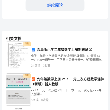
题
继续阅读
库
word
欢迎下载！
含
答
4.肛裂三联症是指
案
A:椭圆形溃疡，肛瘘，内痔
相关文档
付费
B:椭圆形溃疡，肛瘘，"前哨痔"
（完
青岛版小学二年级数学上册期末测试
整
小学二年级上学期数学期末试卷测试时间：60分钟 总
D:肛裂，内痔，"前哨痔"
分：100分题号一二三四五六总分得分一、知识根据地。
版）
（28分）1. 3米－100厘米=（ ）米 6米＋4９米＝（ ）
24
阅读
0
收藏
答案：C
米2.
第
付费
I
九年级数学上册 21.1 一元二次方程数学课件
（新版）新人教版
部
A:感情权威型
- 21.1 一元二次方程 - 第二十一章 一元二次方程 - - - 导
入新课 -
B:分享权威型
分
5
阅读
0
收藏
C:传统权威型
单
D:工具权威型