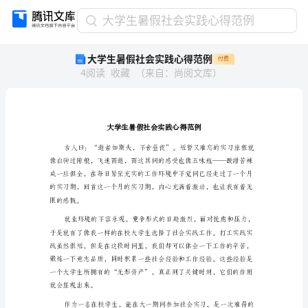
大
大学生暑假社会实践心得范例
学
大学生暑假社会实践心得范例
付费
生
4
阅读
收藏
（
来自
：
尚阅文库
）
暑
假
社
会
实
践
心