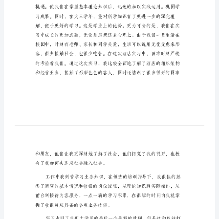
得
范
限的感慨。
例
大
学
生
暑
假
就会显现出来。
社
会
实