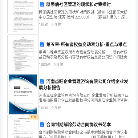
程
糖尿病社区管理的现状和对策探讨
糖尿病社区管理的现状和对策探讨（扬州市江都区大桥
就
中心卫生院 江苏 扬州 225000） 【摘要】目的：探讨
糖尿病社区管理存在的问题及相应的对策，帮助完善社
像
1
阅读
0
收藏
区管理、降低社区居民糖尿病患病率和并发
白
第五章-所有者权益变动表分析-重点与难点
驹
重点与难点第五章所有者权益变动表分析一、所有者权
过
益变动表及其分析内容所有者权益是指公司资产扣除负
债后由股东享有的“剩余权益”，也称为净资产,是股东 投
10
阅读
0
收藏
隙
资资本与经营过程中形成的留存收益的集合,是股东投
般，
河南点旺企业管理咨询有限公司介绍企业发
展分析报告
飞
河南点旺企业管理咨询有限公司 企业发展分析结果企业
速
发展指数得分企业发展指数得分河南点旺企业管理咨询
有限公司综合得分说明：企业发展指数根据企业规模、
1
阅读
0
收藏
而
企业创新、企业风险、企业活力四个维度对企业发展情
况进
付费
逝，
合同到期解除劳动合同协议书范本
而
合同到期解除劳动合同协议书范本解除劳动合同协议书
甲方（公司名称）：___________（以下简称甲方）地址：