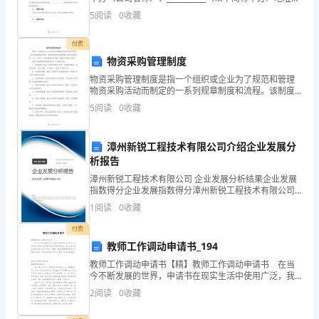
______________法定代表人（负责人）：_____________乙方
这
5
阅读
0
收藏
（姓名）：
其
付费
间
物资采购管理制度
物资采购管理制度是指一个组织或企业为了规范和管理
的
物资采购活动而制定的一系列规章制度和流程。该制度
的目的是确保物资采购过程的透明、公正、有效，以及
5
阅读
0
收藏
感
确保物资的质量、数量和价格的合理性。物资采购管理
制度通常
受
漳州新锐工程技术有限公司介绍企业发展分
也
析报告
漳州新锐工程技术有限公司 企业发展分析结果企业发展
像
指数得分企业发展指数得分漳州新锐工程技术有限公司
综合得分说明：企业发展指数根据企业规模、企业创
1
阅读
0
收藏
五
新、企业风险、企业活力四个维度对企业发展情况进行
评价。
付费
味
教师工作调动申请书_194
瓶
教师工作调动申请书【精】教师工作调动申请书 在当
今不断发展的世界，申请书在现实生活中使用广泛，我
——
们可以将自己的愿望和请求写进申请书里。那么大家知
2
阅读
0
收藏
道正规的申请书怎么写吗？下面是小编收集整理的教师
酸
工作