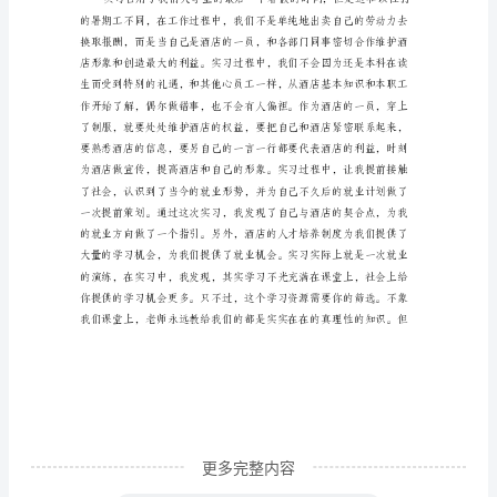
践
心
得
范
例
古
人
曰：
“逝
者
如
斯
夫，
更多完整内容