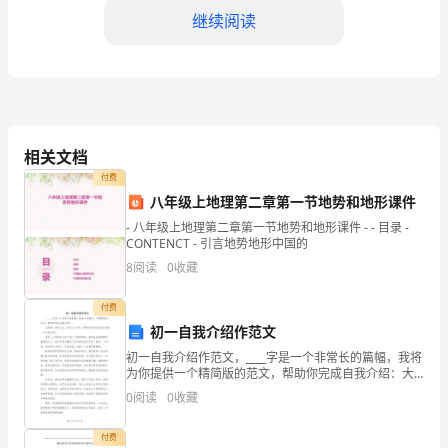
不
继续阅读
舍
昼
夜”。
会了我如何去适应社会融入社会。
短
相关文档
暂
付费
八年级上地理第二章第一节地势和地形课件
又
- 八年级上地理第二章第一节地势和地形课件 - - 目录 -
CONTENCT - 引言地势地形中国的
难
8
阅读
0
收藏
忘
握了收银员应具备的各项业务技能。
付费
的
初一自我介绍作范文
实
初一自我介绍作范文，____字是一个非常长的篇幅，我将
为你提供一个精简版的范文，帮助你完成自我介绍：大
习
家好，我叫xxx，来自xxx中学。很高兴能在这里向大家
0
阅读
0
收藏
做一个自我介绍。首先，让我来给大家介绍一下我
旅
付费