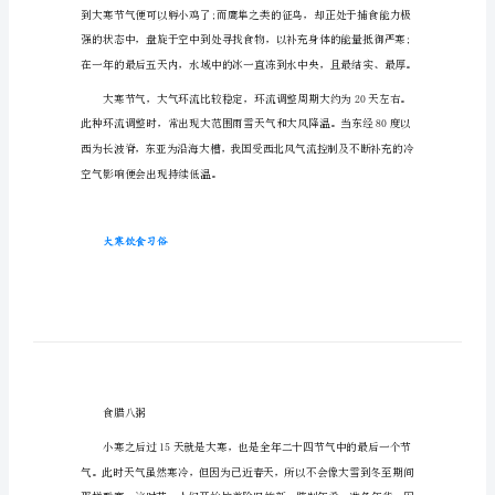
事
大寒节气的由来
情
大
寒
节
大……寒气之逆极，故谓大寒。”
气
人
们
要
做
哪
些