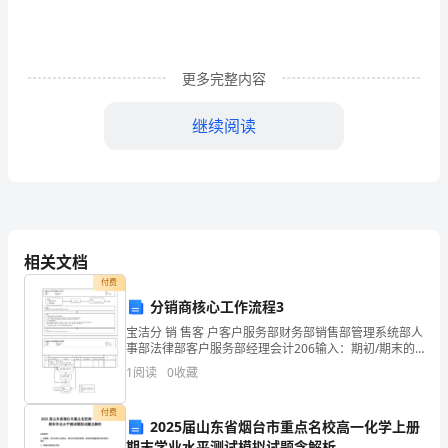
二
十
更多完整内容
四
继续阅读
节
气
食腊八粥
中
最
相关文档
后
付费
一
分销商核心工作流程3
宝洁分 销 售客 户客户服务部财务部销售部管理系统部人
个
事部法律部客户服务部经理会计206输入：期初/期末的
应收帐款数据审查应收帐款发生额是否与销售报告/银行
节
1
阅读
0
收藏
对帐单一致逐日调整应
气，
付费
2025届山东省烟台市重点名校高一化学上册
期末学业水平测试模拟试题含解析