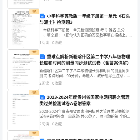
经
合诗中的意象构
厚。
300°
付费
小学科学苏教版一年级下册第一单元《石头
时
与泥土》检测题3
喝鸡汤
一年级科学下册第一单元检测题班级 考号 姓名 总分
为
一、填空题：（把你认为正确的答案数字填在横线上，
共9分，每空1分）①颜（yán）色 ②沾（zhā
“大
1
阅读
0
收藏
寒”。
付费
重难点解析新疆喀什区第二中学八年级物理
长度和时间的测量同步测试试卷（含答案详解）
大
新疆喀什区第二中学八年级物理长度和时间的测量同步
寒，
测试 考试时间：90分钟；命题人：教研组考生注意：
1、本卷分第I卷（选择题）和第Ⅱ卷（非选择题）两部
2
阅读
0
收藏
是
分，满分100分，考试时间90分钟2、答卷前，考生务
付费
天
2023-2024年度贵州省国家电网招聘之管理
类过关检测试卷A卷附答案
气
2023-2024年度贵州省国家电网招聘之管理类过关检测
试卷A卷附答案一单选题(共60题)1、原问题的第i个约束
寒
方程是“=”型，则对偶问题的变量qi是（ ）A.多余变量B.
2
阅读
0
收藏
自由变量C.松弛变量
冷
付费