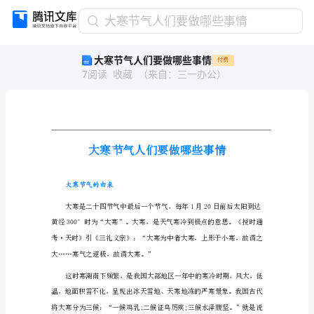
大
大寒节气人们要做哪些事情
寒
大寒节气人们要做哪些事情
付费
节
7
阅读
收藏
（
来自
：
三一办公
）
气
人
们
要
做
哪
些