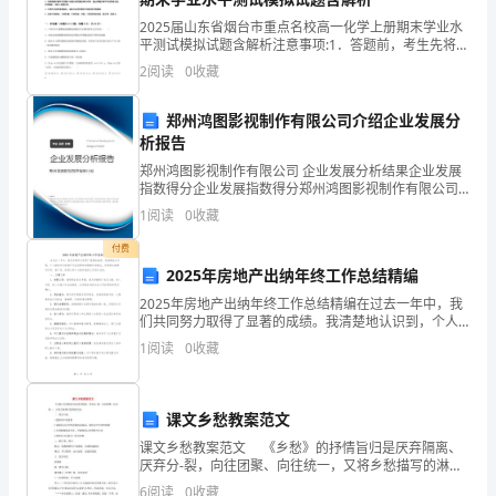
每
过年中不可或缺的一道主食。
2025届山东省烟台市重点名校高一化学上册期末学业水
年
平测试模拟试题含解析注意事项:1．答题前，考生先将自
己的姓名、准考证号码填写清楚，将条形码准确粘贴在
1
2
阅读
0
收藏
条形码区域内。2．答题时请按要求用笔。3．请按照
大寒迎年
月
郑州鸿图影视制作有限公司介绍企业发展分
析报告
20
郑州鸿图影视制作有限公司 企业发展分析结果企业发展
日
指数得分企业发展指数得分郑州鸿图影视制作有限公司
综合得分说明：企业发展指数根据企业规模、企业创
1
阅读
0
收藏
前
新、企业风险、企业活力四个维度对企业发展情况进行
评价。
付费
后
2025年房地产出纳年终工作总结精编
太
2025年房地产出纳年终工作总结精编在过去一年中，我
们共同努力取得了显著的成绩。我清楚地认识到，个人
阳
的进步与房地产行业改革和发展的步伐相比，仍有很大
1
阅读
0
收藏
的提升空间。接下来，我将从两个方面对我的工作进行
总结
到
达
课文乡愁教案范文
课文乡愁教案范文 《乡愁》的抒情旨归是厌弃隔离、
黄
厌弃分-裂，向往团聚、向往统一，又将乡愁描写的淋漓
尽致。 一、教学目标 1把握诗中的意象 2能够结
6
阅读
0
收藏