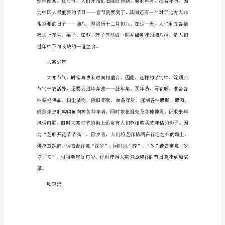
事
情
大
寒
节
空气影响便会出现持续低温。
气
的
由
大寒饮食习俗
来
大
寒
是