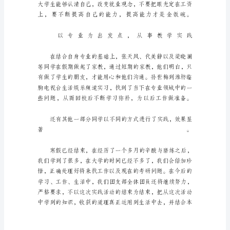
假
班
级
社
会
实
践
总
结
教
育
技
术