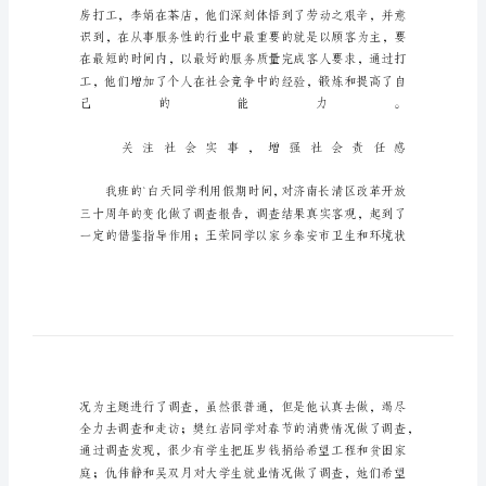
会
实
践
总
结
教
育
技
术
班
寒