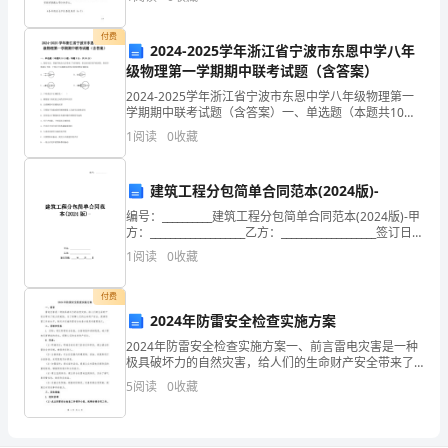
职，
自豪和自信心，进一步推进我校未成年人
懂
付费
2024-2025学年浙江省宁波市东恩中学八年
级物理第一学期期中联考试题（含答案）
得
2024-2025学年浙江省宁波市东恩中学八年级物理第一
了
学期期中联考试题（含答案）一、单选题（本题共10小
题，每题3分，共30分）1、现代生活，智能手机给人们
1
阅读
0
收藏
售
带来了许多便利，但长时间盯着手机屏幕，容易
酒
建筑工程分包简单合同范本(2024版)-
的
编号：__________建筑工程分包简单合同范本(2024版)-甲
方：___________________乙方：___________________签订日
业
期：_____年_____月_____日
1
阅读
0
收藏
务
付费
流
2024年防雷安全检查实施方案
2024年防雷安全检查实施方案一、前言雷电灾害是一种
程，
极具破坏力的自然灾害，给人们的生命财产安全带来了
极大的威胁。为了保障人们的生命财产安全，提高防雷
并
5
阅读
0
收藏
工作的水平，制定并实施防雷安全检查方案具有重要意
义。
体