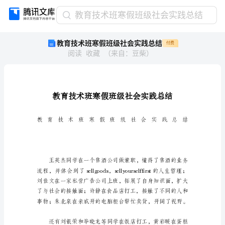
教
教育技术班寒假班级社会实践总结
育
教育技术班寒假班级社会实践总结
付费
技
阅读
收藏
（
来自
：
豆柴
）
术
班
寒
假
班
级
社