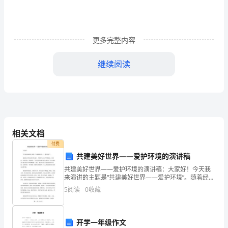
班
寒
更多完整内容
假
继续阅读
班
级
社
会
相关文档
实
付费
践
共建美好世界——爱护环境的演讲稿
共建美好世界——爱护环境的演讲稿：大家好！今天我
总
来演讲的主题是“共建美好世界——爱护环境”。随着经济
和科技的不断进步，人们的生活水平不断提高，但同
结
5
阅读
0
收藏
时，环境污染、资源短缺、气候变化等问题也越来越突
出，甚
王
开学一年级作文