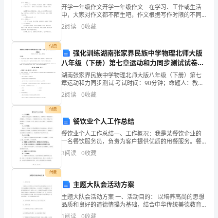
英
开学一年级作文开学一年级作文 在学习、工作或生活
杰
中，大家对作文都不陌生吧，作文根据写作时限的不同
可以分为限时作文和非限时作文。如何写一篇有思想、
2
阅读
0
收藏
有文采的作文呢？下面是小编帮大家整理的开学一年级
同
作文
付费
学
强化训练湖南张家界民族中学物理北师大版
八年级（下册）第七章运动和力同步测试试卷
在
（含答案详解版）
湖南张家界民族中学物理北师大版八年级（下册）第七
一
章运动和力同步测试 考试时间：90分钟；命题人：教研
组考生注意：1、本卷分第I卷（选择题）和第Ⅱ卷（非选
2
阅读
0
收藏
择题）两部分，满分100分，考试时间90分钟2、
个
付费
售
餐饮业个人工作总结
酒
餐饮业个人工作总结一、工作概况：我是某餐饮企业的
一名餐饮服务员，负责为客户提供优质的用餐服务。餐
饮行业是一个高度竞争的行业，对服务员提出了较高的
公
3
阅读
0
收藏
要求。在过去的一年里，我在这个岗位上积累了宝贵的
经验和技
司
付费
主题大队会活动方案
做
主题大队会活动方案 一、活动目的： 以培养高尚的思想
兼
品质和良好的道德情操为基础，结合中华传统美德教育
课题的实施，大力弘扬和培育民族精神，不断增强民族
1
阅读
0
收藏