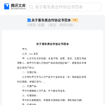
关
关于客车类合作协议书范本
于
关于客车类合作协议书范本
付费
客
6
阅读
收藏
（
来自
：
贤阅文档
）
车
类
合
作
协
议
甲方：
乙方：xxx客车
书