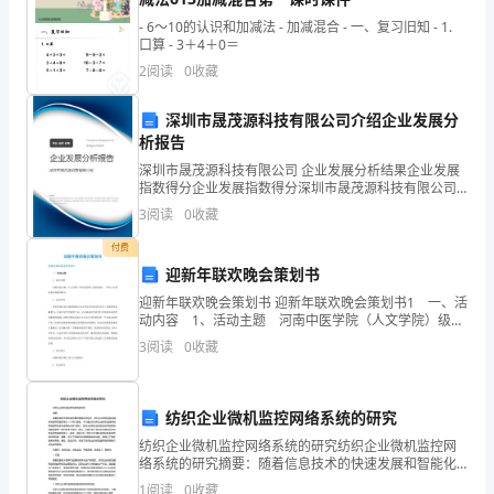
愿，
- 6～10的认识和加减法 - 加减混合 - 一、复习旧知 - 1.
口算 - 3＋4＋0＝
老
2
阅读
0
收藏
约维修站解决，甲方应协助处理。
实，
深圳市晟茂源科技有限公司介绍企业发展分
互
析报告
促进乙方产品在代理区域内的销售。
深圳市晟茂源科技有限公司 企业发展分析结果企业发展
惠
指数得分企业发展指数得分深圳市晟茂源科技有限公司
七、乙方的责任和义务：
综合得分说明：企业发展指数根据企业规模、企业创
3
阅读
0
收藏
互
新、企业风险、企业活力四个维度对企业发展情况进行
评价。
付费
利
迎新年联欢晚会策划书
品（标配），其售价不得低于
的
迎新年联欢晚会策划书 迎新年联欢晚会策划书1 一、活
动内容 1、活动主题 河南中医学院（人文学院）级市
原
场营销（医药贸易）一班庆元旦迎新春班级联欢晚会
3
阅读
0
收藏
2、活动目的 本次班级应借开展联欢晚会旨
双方的商业机密。
那
么，
纺织企业微机监控网络系统的研究
的经济损失，甲方不承担责任。
纺织企业微机监控网络系统的研究纺织企业微机监控网
就
络系统的研究摘要：随着信息技术的快速发展和智能化
的进步，纺织企业微机监控网络系统的研究逐渐成为一
1
阅读
0
收藏