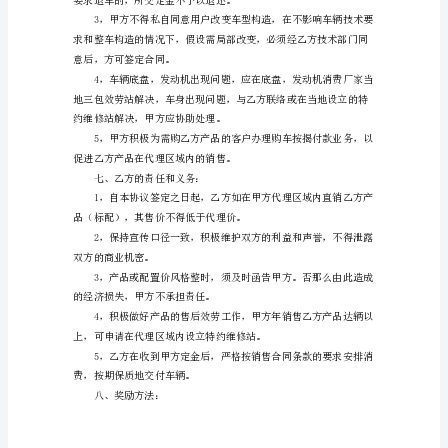
范
本
甲
17%增值税由甲方承担。
方：
五、付款方式：
乙
一次性付清余款。
方：
六、甲方的责任和义务：
xxx
客
车
甲，