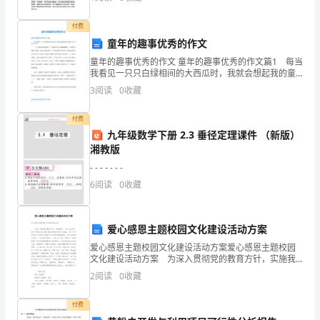
甲
个热门话题。本文通过对纺织企业微机监控网络系统的
研究进行
方
付费
童年的趣事优秀的作文
代
童年的趣事优秀的作文 童年的趣事优秀的作文篇1 每当
费，按期保质地交付车辆。
理
我看见一只只白绿相间的大西瓜时，我就会想起我的童
年趣事。那一年我只有三岁。 一天，我看见爸爸拿着
3
阅读
0
收藏
八、奖励方法：
乙
一个大网袋正吃力地爬着楼梯，于是我过去想看个究竟
方
付费
九年级数学下册 2.3 垂径定理课件 （新版）
指
湘教版
- - - - - - -
定
6
阅读
0
收藏
产
品
爱心感恩主题校园文化建设活动方案
在
爱心感恩主题校园文化建设活动方案爱心感恩主题校园
文化建设活动方案 为深入贯彻党的教育方针，实施我
校、“成人先成材”的办学理念,深入落实我校素质教育的
指
2
阅读
0
收藏
育人措施,、进一步加强学校文化建设,加强对学生
定
付费