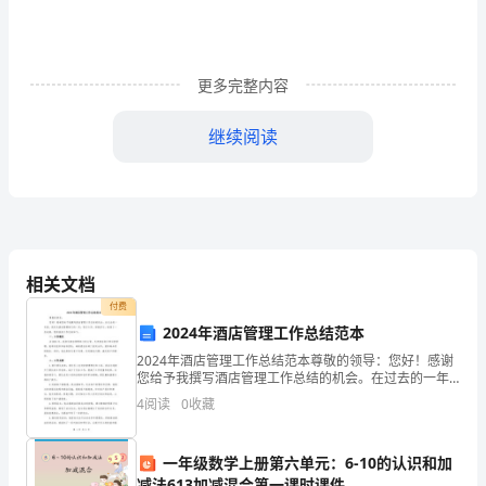
乙
双
更多完整内容
方
经
继续阅读
友
好
协
相关文档
商，
付费
本
要求退车的，所交定金不予以退还。
2024年酒店管理工作总结范本
着
2024年酒店管理工作总结范本尊敬的领导：您好！感谢
您给予我撰写酒店管理工作总结的机会。在过去的一年
里，我作为酒店管理部门的一员，努力工作，积极学
平
4
阅读
0
收藏
习，取得了一些成绩。现将我的工作总结如下：一、工
作概况
等，
意后，方可签定合同。
一年级数学上册第六单元：6-10的认识和加
自
减法613加减混合第一课时课件