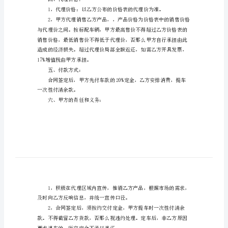
范
本
宜达成如下协议：
关
一、代理区域：
于
客
权经销商，详细区域为：。
车
二、代理产品：
类
合
三、代理指标：
作
协
四、代理价格：
议
书