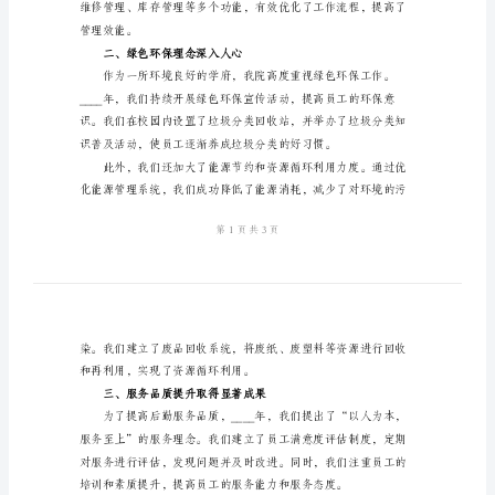
范
将对我院____年后勤
文
一、改革创新稳步推进
2024
年
后
勤
年
度
工
作
小
结