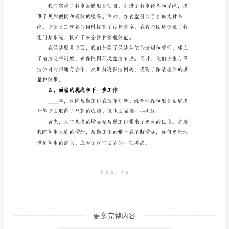
管理效能。
范
二、绿色环保理念深入人心
文
时
间
匆
匆，
悄
然
间
我
们
已
更多完整内容
经