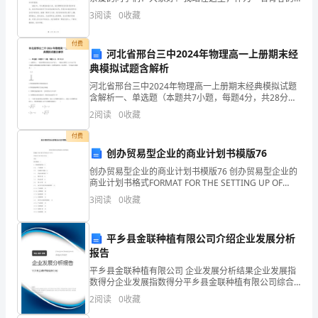
革
奋斗者，向大家分享一些关于2024年的见解和思考。
3
阅读
0
收藏
2024年，对于我们来说，不仅是一个新的学年开始，
创
付费
新
河北省邢台三中2024年物理高一上册期末经
典模拟试题含解析
为
河北省邢台三中2024年物理高一上册期末经典模拟试题
主
含解析一、单选题（本题共7小题，每题4分，共28分）
1、如图所示，一轻质弹簧竖直固定在水平面上，一物块
2
阅读
0
收藏
自弹簧正上方自由下落，当物块与弹簧接触并将弹簧
线，
付费
践
创办贸易型企业的商业计划书模版76
行
创办贸易型企业的商业计划书模版76 创办贸易型企业的
商业计划书格式FORMAT FOR THE SETTING UP OF
ATRADING BUSINE
绿
3
阅读
0
收藏
色
平乡县金联种植有限公司介绍企业发展分析
环
报告
保
平乡县金联种植有限公司 企业发展分析结果企业发展指
数得分企业发展指数得分平乡县金联种植有限公司综合
得分说明：企业发展指数根据企业规模、企业创新、企
理
2
阅读
0
收藏
业风险、企业活力四个维度对企业发展情况进行评价。
该企