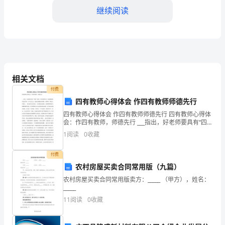
继续阅读
迎
来
了
____
和再利用，实现了资源循环利用。
相关文档
年
三、服务品质提升
付费
的
四有教师心得体会 作四有教师师德先行
结
四有教师心得体会 作四有教师师德先行 四有教师心得体
会：作四有教师，师德先行 ___指出，好老师要具有“四
有”标准，即有理想信念、有道德情操、有扎实学识、有
束。
1
阅读
0
收藏
仁爱之心。我对此理解是有梦想，有准则，有能力
回
付费
农村房屋买卖合同常用版（九篇）
首
农村房屋买卖合同常用版卖方：_____ （甲方），姓名：
过
_____
11
阅读
0
收藏
去
的