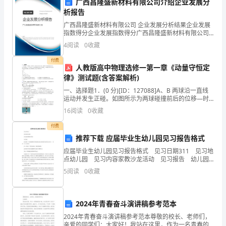
广西昌隆盛新材料有限公司介绍企业发展分
析报告
一
广西昌隆盛新材料有限公司 企业发展分析结果企业发展
年，
指数得分企业发展指数得分广西昌隆盛新材料有限公司
综合得分说明：企业发展指数根据企业规模、企业创
4
阅读
0
收藏
我
新、企业风险、企业活力四个维度对企业发展情况进行
评价。
付费
院
人教版高中物理选修一第一章《动量守恒定
律》测试题(含答案解析)
后
一、选择题1．(0 分)[ID：127088]A、B 两球沿一直线
量和效果。
运动并发生正碰。如图所示为两球碰撞前后的位移—时
勤
间图象。a、b 分别为 A、B 两球碰撞前的位移—时间图
16
阅读
0
收藏
线，c 为碰撞后两球共同运动的
四、面临的挑战和下一步工作
管
付费
理
推荐下载 应届毕业生幼儿园见习报告格式
应届毕业生幼儿园见习报告格式 见习日期311 见习地
团
点幼儿园 见习内容家教沙龙活动 见习报告 幼儿园
是一所以情感教育为特色的幼儿园，他们把育人的目标
队
5
阅读
0
收藏
定位为——培养一个大气的孩子。 第二次来
以
2024年青春奋斗演讲稿参考范本
改
2024年青春奋斗演讲稿参考范本尊敬的校长、老师们，
亲爱的同学们：大家好！我站在这里，作为一名青春的