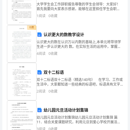
大学学生会工作辞职报告尊敬的学生会领导：大家好！
二
首先我要向大家表示感谢，能够在这里担任学生会职
位，参与到学生会的工作中，是我大学生活中的一段重
单
1
阅读
0
收藏
要经历。通过这段时间的参与和贡献，我获得了很多宝
贵的经验和
元
付费
认识更大的数教学设计
第
认识更大的数在认识万以内数的基础上,本单元将带领学
３
生进一步认识更大的 数。在实际生活的运用中，掌握更
大数的读写,并能在数学信息的收集 过程中，认识近似
4
阅读
0
收藏
篇
数。学习的内容主要有四个部分:亿以内数的认识、 亿
课
双十二标语
文
双十二标语双十二标语（精选140句） 在学习、工作或
生活中，大家都知道一些经典的标语吧，标语具有文字
——
简练、意义鲜明的特点。那么什么样的标语才更具感染
2
阅读
0
收藏
力呢？以下是小编为大家整理的双十二标语，欢迎阅读
《祖
父
幼儿园元旦活动计划集锦
不做作，自由自在地开在阳光下。
的
幼儿园元旦活动计划集锦幼儿园元旦活动计划集锦 篇
11．结合关爱课题研究，利用元旦到爱心学校开展活
园
动。2．激发幼儿的关心弱者的情感。并从中了解自己是
3
阅读
0
收藏