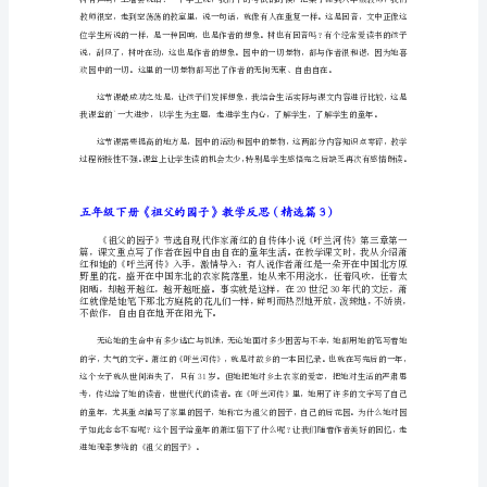
的
园
子》
教
学
反
思
五
年
级
把知识寓于生活，从实践中让我体会生活常识。
下
册
《祖