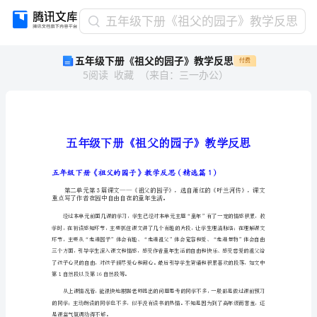
五
五年级下册《祖父的园子》教学反思
年
五年级下册《祖父的园子》教学反思
付费
级
5
阅读
收藏
（
来自
：
三一办公
）
下
册
《祖
父
的
园
子》