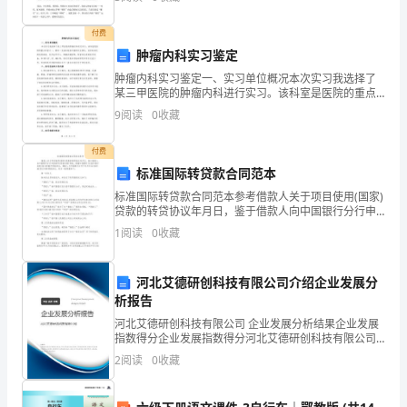
很幸福的。每班准备一到两个节目、请幼儿自带一些小
礼物、
子》，
付费
选
肿瘤内科实习鉴定
肿瘤内科实习鉴定一、实习单位概况本次实习我选择了
自
某三甲医院的肿瘤内科进行实习。该科室是医院的重点
科室之一，拥有一支临床经验丰富的专业团队，设有标
9
阅读
0
收藏
萧
准化的住院病房、化疗治疗中心、肿瘤内镜室等。科室
有先进的
进她魂牵梦绕的《祖父的园子》。
红
付费
标准国际转贷款合同范本
的
标准国际转贷款合同范本参考借款人关于项目使用(国家)
《呼
贷款的转贷协议年月日，鉴于借款人向中国银行分行申
请使用(贷款名称)贷款，根据中国银行与(国外银行名称)
1
阅读
0
收藏
签订的国外贷款协议，借款人与中国银行分行于年月
兰
河
河北艾德研创科技有限公司介绍企业发展分
析报告
传》，
河北艾德研创科技有限公司 企业发展分析结果企业发展
课
指数得分企业发展指数得分河北艾德研创科技有限公司
综合得分说明：企业发展指数根据企业规模、企业创
2
阅读
0
收藏
新、企业风险、企业活力四个维度对企业发展情况进行
文
评价。