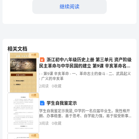
继续阅读
广
东
深
圳
①光合作用的光反应
相关文档
华
付费
②光合作用的暗反应
浙江初中八年级历史上册 第三单元 资产阶级
师
民主革命与中华民国的建立 第9课 辛亥革命名师
③有氧呼吸第一阶段
附
课件 新人教版
- - 第9课 辛亥革命 - 一、革命志士的奋斗 - 二、武昌起义
- 广义的辛亥革
中
④有氧呼吸第二阶段
2
阅读
0
收藏
高
付费
⑤有氧呼吸第三阶段
学生自我鉴定示
一
学生自我鉴定示我是_中学的一名应届毕业生。我性格开
A．①③⑤B．①④⑤
生
朗、办事稳重、善于思考、自学能力强，易于接受新事
物。我的基础知识扎实、实验操作技能强。是一名符合
3
阅读
0
收藏
物
时代要求的毕业生。作为即将踏入大学旅程的莘莘学
C．①③④D．③④⑤
子，我满
下
付费
4、下列有关线粒体的叙述，正确的是