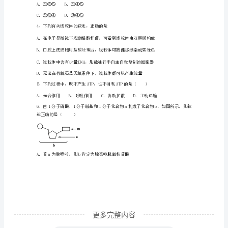
习
检
测
试
题
C
含
解
析
2024
更多完整内容
年