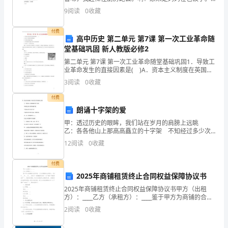
析
我看着看着，也包了起来。 我学着妈妈 的动作，开
9
阅读
0
收藏
始还象个样，最后就包的乱七八糟的了，有的连
一、
付费
单
高中历史 第二单元 第7课 第一次工业革命随
堂基础巩固 新人教版必修2
选
第二单元 第7课 第一次工业革命随堂基础巩固1．导致工
业革命发生的直接因素是( )A．资本主义制度在英国的
题
确立B．英国经济的稳步发展C．经济发展无法满足日益
3
阅读
0
收藏
扩大的市场需求D．英国人口、资本流动自
（本
付费
题
朗诵十字架的爱
甲：透过历史的眼眸，我们站在岁月的肩膀上远眺
共
乙：各各他山上那高高矗立的十字架 不知经过多少次
狂风夹着飞雪 不知经过多少次走石飞沙 不知经过多
10
12
阅读
0
收藏
少次烈日炎炎，雷电交加 丙：祂，始终巍然屹立——
小
付费
2025年商铺租赁终止合同权益保障协议书
题，
2025年商铺租赁终止合同权益保障协议书甲方（出租
每
方）：____乙方（承租方）：____鉴于甲方为商铺的合法
所有者，乙方为商铺的合法承租人，双方于____年____月
2
阅读
0
收藏
题
____日签订了《商铺租赁合同》（