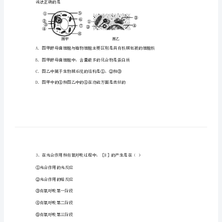
高
一
生
物
下
A．DNA与RNA的不同点只在②方面
B．①与②以氢键连接
学
C．③在生物体中共有8种
期
D．人体内的③有5种，②有2种
期
末
说法正确的是
复