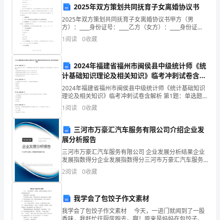
2025年双方策划共同抚育子女离婚协议书
学
2025年双方策划共同抚育子女离婚协议书甲方（男
方）：____身份证号：____乙方（女方）：____身份证
期
号：____鉴于双方因感情不和、生活矛盾等原因，经过充
1
阅读
0
收藏
分沟通，决定共同协商办理离婚手续。为确
期
末
2024年福建省福州市闽侯县中级统计师《统
计基础知识理论及相关知识》临考冲刺试卷含解
复
析
2024年福建省福州市闽侯县中级统计师《统计基础知识
理论及相关知识》临考冲刺试卷含解析 第1题：单选题
习
(本题1分)假定一国的资本产出比为5，当该国的储蓄率为
1
阅读
0
收藏
20%提高到30%时，根据哈罗德一多马经济增
检
三河市万豪汇汽车服务有限公司介绍企业发
测
展分析报告
试
三河市万豪汇汽车服务有限公司 企业发展分析结果企业
发展指数得分企业发展指数得分三河市万豪汇汽车服务
述正确的是（）
有限公司综合得分说明：企业发展指数根据企业规模、
题
2
阅读
0
收藏
企业创新、企业风险、企业活力四个维度对企业发展情
况进
含
我学会了包饺子作文素材
解
我学会了包饺子作文素材 今天，一进门就闻到了一股
香味，我赶忙往厨房跑去。啊！原来是妈妈在包饺子。