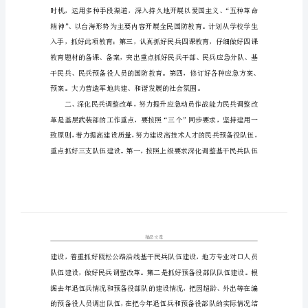
作
计
划》
xx
年，
我
镇
武
装
工
作
将