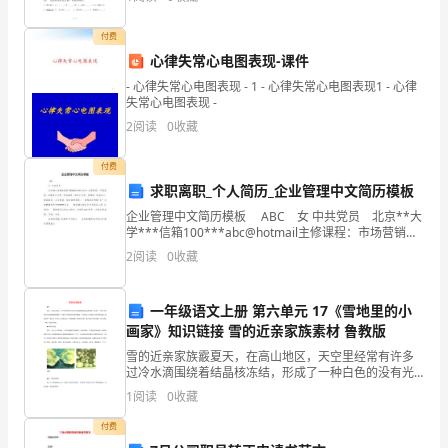
况，
付费
以
心律失常心电图表现-课件
科
- 心律失常心电图表现 - 1 - 心律失常心电图表现1 - 心律
失常心电图表现 -
学
2
阅读
0
收藏
发
付费
求职离职_个人简历_企业管理中文简历模板
展
企业管理中文简历模板 ABC 女 中共党员 北京**大
观
学***信箱100***abc@hotmail主修课程：市场营销、
消费者行为学、市场调研、组织行为学、管理学、财务
2
阅读
0
收藏
为
会计、商务英语、企业
指
一年级语文上册 第六单元 17《雪地里的小
画家》知识链接 雪的近亲家族素材 鲁教版
导，
雪的近亲家族霰夏天，在高山地区，天空里经常有许多
认
过冷水滴围绕着结晶核冻结，形成了一种白色的没有光
泽的圆团形颗粒，气象学上把这种东西叫做霰，许多地
1
阅读
0
收藏
真
方口语称它为米雪或雪霰。霰的直径一般在0.3到2.5毫米
付费
贯