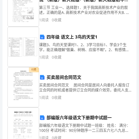
成
年级上册地理试题
第三节 工业一、选择题1．关于我国高新技术产业的叙
述，正确的是A. 高新技术产业对农业促进作用不大B. 新
效，
能源、新材料不属于高新技术产业C. 中、西部地区基本
1
阅读
0
收藏
没有高新技术产业D. 长江三角洲、珠江三角
结
合
四年级 语文上 3鸟的天堂1
课题3、鸟的天堂课时1、2、3学习目标1、学会3个生
我
字，能正确理解“做巢、树梢、应接不暇”。2、有感情地
朗读课文，感受文中描写的“鸟的天堂”那人与自然友好相
镇
1
阅读
0
收藏
处的和谐之美，增加保护生态环境的意识。3、培
武
付费
买卖居间合同范文
装
买卖居间合同范文 居间合同是居间人向委托人报告订
工
立合同的时机或者提供订立合同的媒介效劳，委托人支
付报酬的合同。下面是由出guo为大家的“买卖居间合
1
阅读
0
收藏
同”，欢送大家阅读，仅供大家参考，希望对您有所帮助
作
实
部编版六年级语文下册期中试题一
际
部编版六年级语文下册期中试题一班级： 姓名： 满分：
100分 考试时间：90分钟题序一二三四五六七八九总分
情
得分一、 看拼音，写词语。kōnɡ xū nuó yí
1
阅读
0
收藏