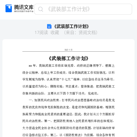
《武
《武装部工作计划》
装
《武装部工作计划》
部
17
阅读
收藏
（
来自
：
贤阅文档
）
工
作
计
划》
精品文章
《武
装
xx
部
工