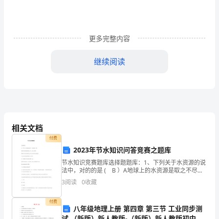
据
上
级
更多完整内容
会
精品文章
继续阅读
议
精
神，
总
相关文档
结
付费
2023年节水知识问答竞赛之题库
上
节水知识竞赛题库选择题题库：1、下列关于水资源的说
法中，对的的是 ( B ）A地球上的水资源是取之不尽，
年
用之不竭的B地球上的水总储量很大,但可运用的淡水资
3
阅读
0
收藏
源很少C全球淡水资源重要储存于河流中2、人类
工
付费
作
八年级地理上册 第四章 第三节 工业同步测
试 （新版）新人教版-（新版）新人教版初中八