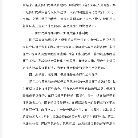
在
镇
党
委、
政
府
的
正
确
领
导
下，
根