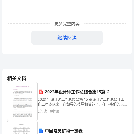
们
的
更多完整内容
约
束
继续阅读
力
越
来
越
相关文档
不
2023年设计师工作总结合集15篇_2
可
2023 年设计师工作总结合集 15 篇设计师工作总结 1工
作三年多以来，在领导的教导和培养下，在同事们的关
无
心和帮助下，我在思想、工作、学习等各方面都取得了
2
阅读
0
收藏
一定的成绩，个人综合素质也得到了一定的提高，
视，
它
中国常见矿物一览表
成的损失，由乙方负责赔偿。