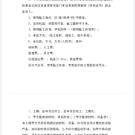
施
工
合
发包方(简称甲方)：
同
承包方(简称乙方)：
范
本
劳
务
施
工
合
同
范
业法人。