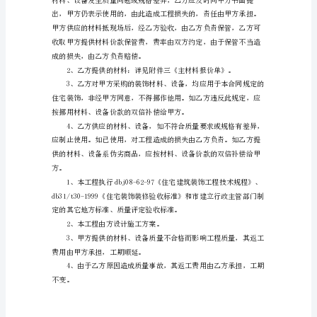
本
随
着
时
间
材料费：，人工费：
的
管理费：，设计费：
推
移，
合
同
对
我