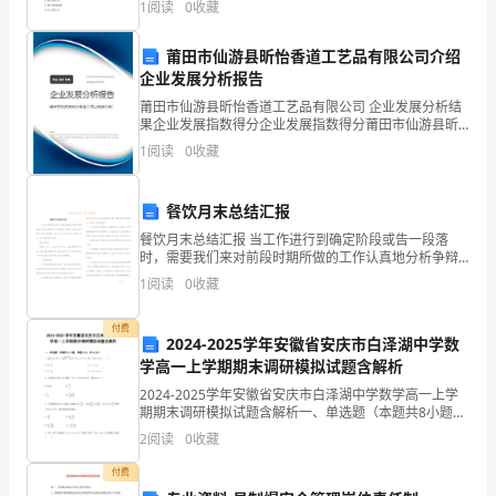
1
阅读
0
收藏
案】：A2、力矩在下列
家
莆田市仙游县昕怡香道工艺品有限公司介绍
费用由甲方承担，工期顺延。
知
企业发展分析报告
道
莆田市仙游县昕怡香道工艺品有限公司 企业发展分析结
果企业发展指数得分企业发展指数得分莆田市仙游县昕
怡香道工艺品有限公司综合得分说明：企业发展指数根
不变。
正
1
阅读
0
收藏
据企业规模、企业创新、企业风险、企业活力四个维度
对企
规
餐饮月末总结汇报
的
餐饮月末总结汇报 当工作进行到确定阶段或告一段落
时，需要我们来对前段时期所做的工作认真地分析争辩
合
一下，确定成果，找出问题，归纳出〔阅历〕教训，以
1
阅读
0
收藏
便于更好的做好下一步工作。以下为大家共享关于餐饮
同
月
付费
书
2024-2025学年安徽省安庆市白泽湖中学数
学高一上学期期末调研模拟试题含解析
怎
2024-2025学年安徽省安庆市白泽湖中学数学高一上学
期期末调研模拟试题含解析一、单选题（本题共8小题，
么
每题5分，共40分）1、集合，则A∩B＝（ ）A.[0，2] B.
2
阅读
0
收藏
（1，2]C.[1，2
写
付费