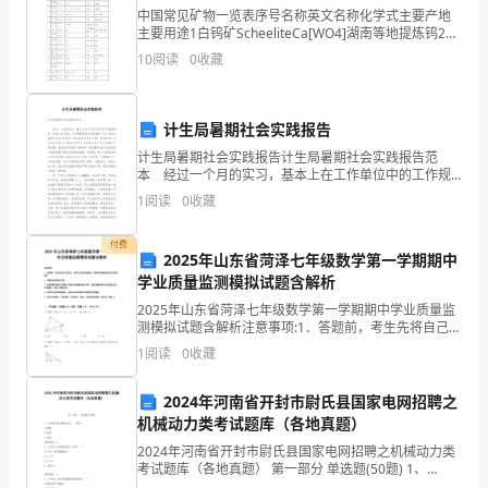
中国常见矿物一览表序号名称英文名称化学式主要产地
可
主要用途1白钨矿ScheeliteCa[WO4]湖南等地提炼钨2白
云母MuscoviteKal2[AlSi3O10](OH，F)2新疆电子工业3
以
10
阅读
0
收藏
白云石
保
计生局暑期社会实践报告
护
计生局暑期社会实践报告计生局暑期社会实践报告范
民
本 经过一个月的实习，基本上在工作单位中的工作规
则都有一些深入的了解，计生局暑期社会实践报告。这
1
阅读
0
收藏
次我们去的地方是xx区政府，我去的单位是计生局。我
事
当
付费
法
2025年山东省菏泽七年级数学第一学期期中
学业质量监测模拟试题含解析
律
2025年山东省菏泽七年级数学第一学期期中学业质量监
方。
关
测模拟试题含解析注意事项:1．答题前，考生先将自己的
姓名、准考证号码填写清楚，将条形码准确粘贴在条形
1
阅读
0
收藏
码区域内。2．答题时请按要求用笔。3．请按照题号
系。
2024年河南省开封市尉氏县国家电网招聘之
那
机械动力类考试题库（各地真题）
么
2024年河南省开封市尉氏县国家电网招聘之机械动力类
考试题库（各地真题） 第一部分 单选题(50题) 1、
2、本工程由方设计施工方案。
大
Φ60mm的孔轴配合是( )配合。A.间隙B.过渡C.过盈【答