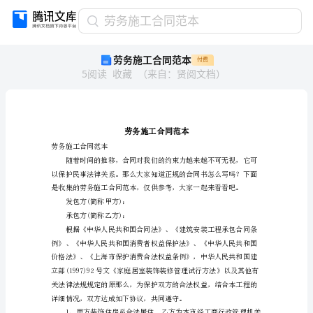
劳
劳务施工合同范本
务
劳务施工合同范本
付费
施
5
阅读
收藏
（
来自
：
贤阅文档
）
工
合
同
范
本
劳
劳务施工合同范本
务