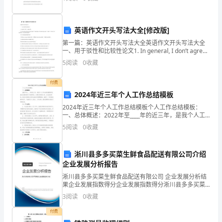
评
心房。 清爽的季节里，我们欢聚一堂；和
试
英语作文开头写法大全[修改版]
题
第一篇：英语作文开头写法大全英语作文开头写法大全
一、用于驳性和比较性论文1. In general, I don’t agree
（详
with 2. In my opinion, this point
生活理念的是___________(填字母序号)。
5
阅读
0
收藏
解
A．少用一次性的木筷B．用完电器后拔掉插头
付费
C．大力发展火力发电D．优化建筑设计，研制新型保温材料
版）
2024年近三年个人工作总结模板
一、
2024年近三年个人工作总结模板个人工作总结模板：
一、总体概述：2022年至____年的近三年，是我个人工
单
作生涯的重要阶段，我在这期间担任了某某职务，主要
5
阅读
0
收藏
负责某某工作。在这段时间内，我充分发挥自己的专
项
淅川县多多买菜生鲜食品配送有限公司介绍
选
企业发展分析报告
择
淅川县多多买菜生鲜食品配送有限公司 企业发展分析结
果企业发展指数得分企业发展指数得分淅川县多多买菜
题
生鲜食品配送有限公司综合得分说明：企业发展指数根
3
阅读
0
收藏
据企业规模、企业创新、企业风险、企业活力四个维度
对企
（本
付费