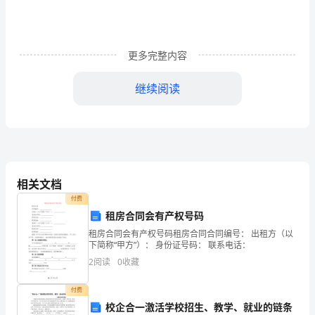
解
析
更多完整内容
福
继续阅读
建
C．植树造林扩大绿化面积D．露天焚烧垃圾
泉
州
图如图。下列说法正确的是
市
相关文档
永
付费
春
租房合同会有产权号码
租房合同会有产权号码租房合同合同编号： 出租方（以
第
A．甲的化学式为NO
下简称“甲方”）： 身份证号码： 联系电话：
B．该反应为分解反应
2
阅读
0
收藏
一
C．反应前后分子总数不变
中
付费
D．生成的丙与丁的质量比为1：1
校企合一激活学校招生、教学、就业的链条