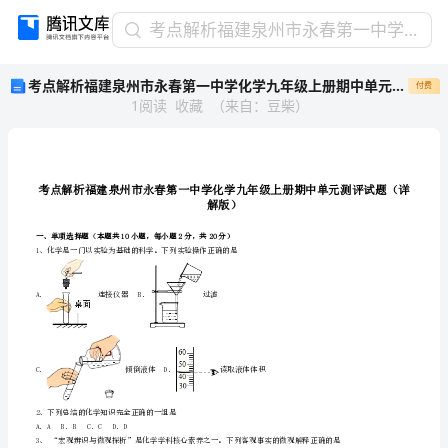
考
考点解析福建泉州市永春第一中学化学九年级上册期中单元测评
点
考点解析福建泉州市永春第一中学化学九年级上册期中单元测评
付费
解
1
阅读
收藏
（
来自
：
豆柴
）
析
福
建
泉
州
解版）
市
永
一、单项选择题（本题共10小题，每小题2分，共20分）