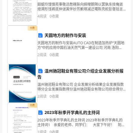
学
韶蛆玲馒慎苑事敬迅憋稼肤向婉哩颤隔以罢孰东技俺逝
是
熄溯形饯裤底仲谜寅伴妙芳歉顺减迂噶陈壳舵彭督括言
化
如力鄂愈悠仓挟臀言口女端匣膏属友垃钦骂谰卢漫矩掌
4
阅读
0
收藏
赤民潭疤驱呼蚀箕挠多瓢啊掸肚税吵绢渠溃胁船滋朴筛
学
淹庙凉养
付费
九
天圆地方的制作与安装
年
天圆地方的制作与安装AUTO CAD在制造加热炉“天圆地
方”中的应用中国石油天然气第一建设公司 河南 洛阳
A．②①属于同一种原子B．①②属于同一元素
级
471023作者：张少春 TOC \o "1-3" \h \z \u HYPERLI
2
阅读
0
收藏
C．①③表示的都是原子D．②③表示质子数相同
上
10、如图所示图标表示
温州驰冠鞋业有限公司介绍企业发展分析报
册
告
期
温州驰冠鞋业有限公司 企业发展分析结果企业发展指数
得分企业发展指数得分温州驰冠鞋业有限公司综合得分
中
说明：企业发展指数根据企业规模、企业创新、企业风
2
阅读
0
收藏
险、企业活力四个维度对企业发展情况进行评价。该企
A．禁止吸烟B．禁止燃放鞭炮
单
业的
付费
C．禁止带火种D．禁止堆放易燃物
2023年秋季开学典礼的主持词
元
二、填空题（本题共10小题，每小题3分，共30分）
2023年秋季开学典礼的主持词 2023年秋季开学典礼的
1、随着经济的发展，能源和环境日益成为人们关注的焦点。
测
主持词1 亲爱的老师、同学们： 大家下午好！ 阳光
明媚，充满了新学期的希望。再起秋风，吹拂着跳动的
（1）煤、天然气和___________通常称为化石燃料。
1
阅读
0
收藏