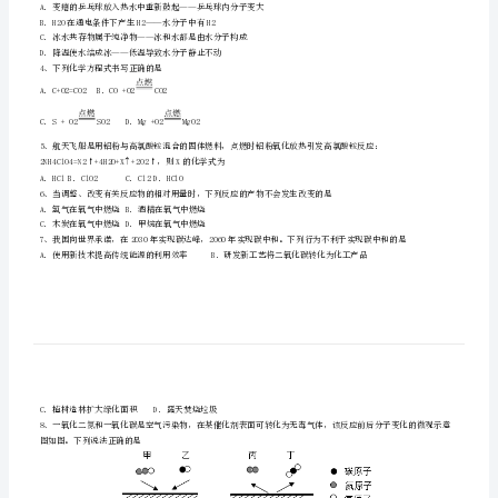
1、化学是一门以实验为基础的科学。下列实验操作正确的是
春
第
A．连接仪器B．过滤
一
中
学
化
学
2、下列总结的化学知识完全正确的一组是
A．AB．BC．CD．D
九
A．变瘪的乒乓球放入热水中重新鼓起——乒乓球内分子变大
年
B．H2O在通电条件下产生H2——水分子中有H2
C．冰水共存物属于纯净物——冰和水都是由水分子构成