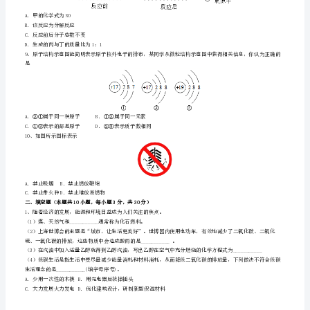
级
D．降温使水结成冰——低温导致水分子静止不动
上
4、下列化学方程式书写正确的是
A．C+O2=CO2B．CO+O2CO2
册
期
C．S+O2SO2D．Mg+O2MgO2
中
2NH4ClO4=N2↑+4H2O+X+2O2↑，则X的化学式为
单
A．HClB．ClO2C．Cl2D．HClO
元
A．氢气在氧气中燃烧B．酒精在氧气中燃烧
C．木炭在氧气中燃烧D．甲烷在氧气中燃烧
测
评
考
点