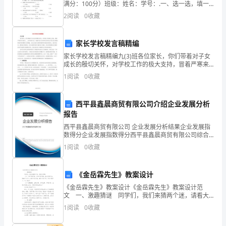
报
满分：100分）班级：姓名：学号：.一、选一选，填一
谢谢大家！
填。（1）下面这幅图描写的诗句是（）oA.接天莲叶无
我
2
阅读
0
收藏
穷碧，映日荷花别样红。B.毕竟西湖六月中，风
2024
家长学校发言稿精编
年
家长学校发言稿精编九(3)班各位家长，你们带着对子女
成长的殷切关怀，对学校工作的极大支持，冒着严寒来
的
参加我们____召开的家长会，我谨代表九(3)班的全体师
1
阅读
0
收藏
生对你们表示最热烈的欢迎和最衷心的感谢。在此
工
作。
西平县鑫晨商贸有限公司介绍企业发展分析
报告
2024
西平县鑫晨商贸有限公司 企业发展分析结果企业发展指
数得分企业发展指数得分西平县鑫晨商贸有限公司综合
年
得分说明：企业发展指数根据企业规模、企业创新、企
1
阅读
0
收藏
业风险、企业活力四个维度对企业发展情况进行评价。
对
该企
我
《金岳霖先生》教案设计
《金岳霖先生》教案设计《金岳霖先生》教案设计范
而
文 一、激趣猜谜 同学们，我们来猜两个迷，请看大
屏幕： （1）个子不高不矮，身体不胖不瘦，脸色不黑
1
阅读
0
收藏
言
不白，眼睛不大不小，鼻子不高不低，嘴巴不宽不