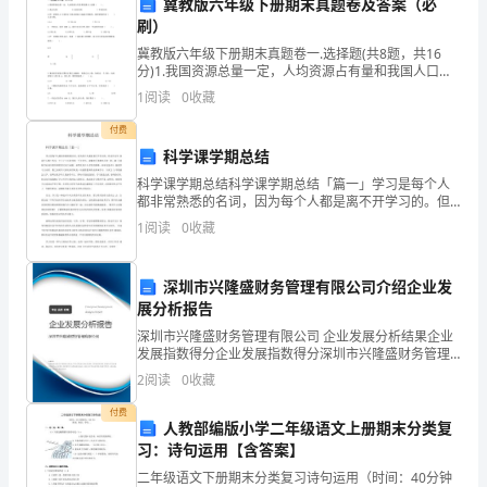
冀教版六年级下册期末真题卷及答案（必
刷）
院
冀教版六年级下册期末真题卷一.选择题(共8题，共16
的
分)1.我国资源总量一定，人均资源占有量和我国人口总
数（ ）。A.成正比例 B.成反比例 C.不成比例2.
1
阅读
0
收藏
一
付费
名
科学课学期总结
护
科学课学期总结科学课学期总结「篇一」学习是每个人
都非常熟悉的名词，因为每个人都是离不开学习的。但
经验和人际交往能力。
士，
是学习究 竟是什么呢？作为一个上了十几年学的一个大
1
阅读
0
收藏
学生，就像绝大多数学习者一样，我 之前似乎从来不曾
仔细
现
深圳市兴隆盛财务管理有限公司介绍企业发
在
展分析报告
向
深圳市兴隆盛财务管理有限公司 企业发展分析结果企业
发展指数得分企业发展指数得分深圳市兴隆盛财务管理
大
有限公司综合得分说明：企业发展指数根据企业规模、
2
阅读
0
收藏
企业创新、企业风险、企业活力四个维度对企业发展情
况进
家
付费
人教部编版小学二年级语文上册期末分类复
汇
习：诗句运用【含答案】
二年级语文下册期末分类复习诗句运用（时间：40分钟