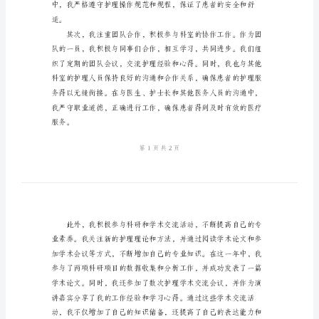
样
的工作。
本
2024
年
服务，并积极参与各项工作。
护
士
个
人
述
职
报
告