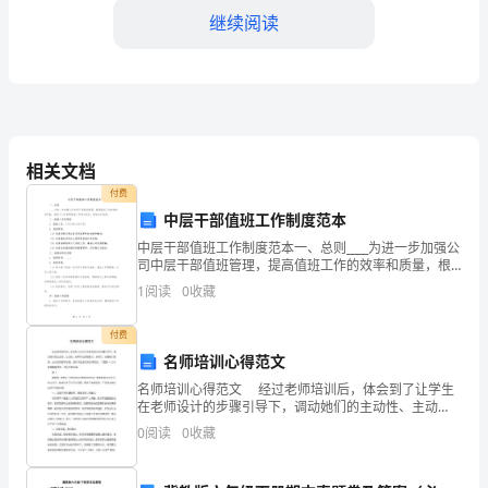
继续阅读
亲
爱
的
同
相关文档
事
付费
们：
中层干部值班工作制度范本
中层干部值班工作制度范本一、总则____为进一步加强公
大
司中层干部值班管理，提高值班工作的效率和质量，根
据《公司管理制度》等相关规定，特制定本制度。二、
家
1
阅读
0
收藏
值班人员及职责1. 值班人员：公司全体中层干部。2
好！
付费
名师培训心得范文
我
名师培训心得范文 经过老师培训后，体会到了让学生
科研能力。
是
在老师设计的步骤引导下，调动她们的主动性、主动
性，培养学生的想象力、发明力，发展她们思维，出众
0
阅读
0
收藏
**
完成教学任务，提升学生能力的心得范文。下面是xx为
大
医