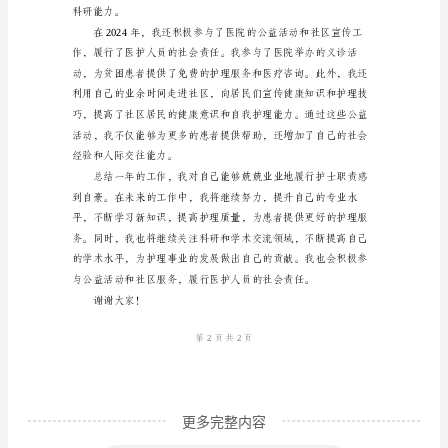
适。
样
本
个
人
述
职
报
告
服务。
尊
敬
的
领
更多完整内容
导、