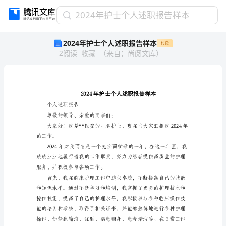
2024
2024年护士个人述职报告样本
年
2024年护士个人述职报告样本
付费
护
2
阅读
收藏
（
来自
：
尚阅文库
）
士
个
人
述
职
报
个人述职报告
告
尊敬的领导、亲爱的同事们：