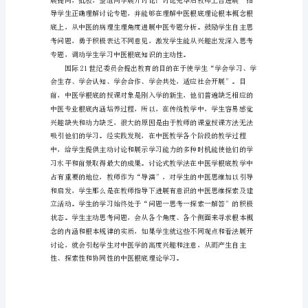
学
根
底
后，安排4学时进展专题讨论。
教
学
中
的
讨
论
相关脏腑的作用等等。
教
学
法
论