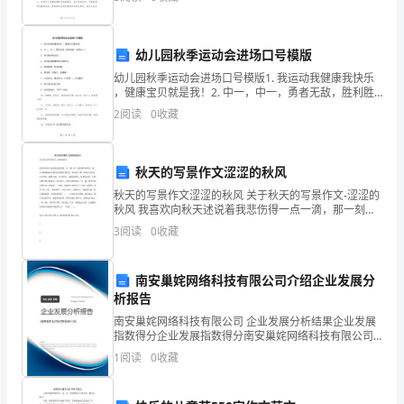
了医德医风的实践，以下是我的个人工作总结：1.
诊
断
幼儿园秋季运动会进场口号模版
幼儿园秋季运动会进场口号模版1. 我运动我健康我快乐
以
，健康宝贝就是我！2. 中一，中一，勇者无敌，胜利胜
利，始终如一！3. 我们都来做运动。4. 我运动我健康我
及
2
阅读
0
收藏
快乐我阳光。5. 团结拼搏、争创佳绩。
养
秋天的写景作文涩涩的秋风
生
秋天的写景作文涩涩的秋风 关于秋天的写景作文-涩涩的
防
秋风 我喜欢向秋天述说着我悲伤得一点一滴，那一刻仿
佛时间停止。每一丝风都像我吹来他们也想我诉说着没
3
阅读
0
收藏
一件往事，啊！秋风往去的风，过去的风。随着往事，
治
过
等
南安巢姹网络科技有限公司介绍企业发展分
析报告
根
南安巢姹网络科技有限公司 企业发展分析结果企业发展
底
指数得分企业发展指数得分南安巢姹网络科技有限公司
综合得分说明：企业发展指数根据企业规模、企业创
1
阅读
0
收藏
新、企业风险、企业活力四个维度对企业发展情况进行
概
评价。