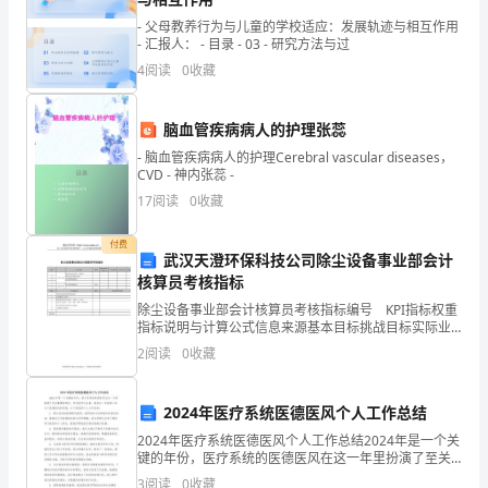
的
- 父母教养行为与儿童的学校适应：发展轨迹与相互作用
- 汇报人： - 目录 - 03 - 研究方法与过
人
4
阅读
0
收藏
体
脑血管疾病病人的护理张蕊
生
- 脑血管疾病病人的护理Cerebral vascular diseases，
理、
CVD - 神内张蕊 -
17
阅读
0
收藏
病
理
付费
武汉天澄环保科技公司除尘设备事业部会计
核算员考核指标
的
除尘设备事业部会计核算员考核指标编号 KPI指标权重
认
指标说明与计算公式信息来源基本目标挑战目标实际业
绩完成分值加权分值1运营类20%原始凭证的合法性、完
2
阅读
0
收藏
识、
整性2费用支出手续的齐全性3各种核算的准确率45
疾
2024年医疗系统医德医风个人工作总结
病
2024年医疗系统医德医风个人工作总结2024年是一个关
键的年份，医疗系统的医德医风在这一年里扮演了至关
的
重要的角色。作为医疗从业者，我在这一年里深入参与
3
阅读
0
收藏