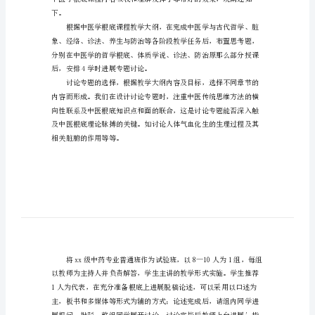
讨
论
教
学
法
论
文
在
中
下。
医