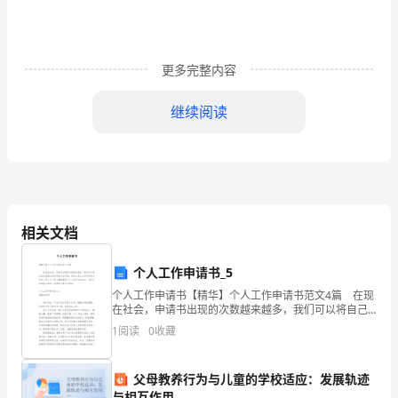
文
中
更多完整内容
医
继续阅读
学
根
底
是
相关文档
关
个人工作申请书_5
于
个人工作申请书【精华】个人工作申请书范文4篇 在现
在社会，申请书出现的次数越来越多，我们可以将自己
中
的愿望和请求写进申请书里。相信大家又在为写申请书
1
阅读
0
收藏
犯愁了吧！以下是小编整理的个人工作申请书范文，欢
医
父母教养行为与儿童的学校适应：发展轨迹
学
与相互作用