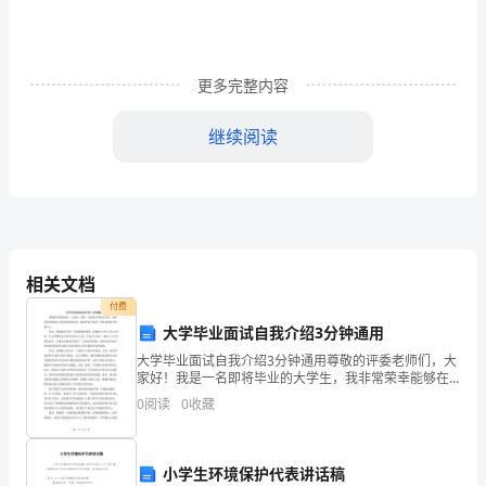
网
络
更多完整内容
优
化
继续阅读
中
的
经济收益。
运
相关文档
用
付费
论
大学毕业面试自我介绍3分钟通用
文
大学毕业面试自我介绍3分钟通用尊敬的评委老师们，大
家好！我是一名即将毕业的大学生，我非常荣幸能够在
这里参加您的面试。我将在接下来的三分钟内向您介绍
我
0
阅读
0
收藏
我自己。首先，我想简单介绍一下我的教育背景。我就
读于X
国
4G
小学生环境保护代表讲话稿