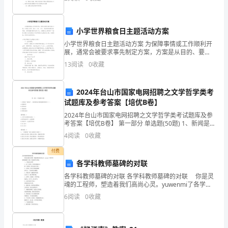
覆
更多的人了解x、了解x、了解中国传统文化。
盖
小学世界粮食日主题活动方案
不
小学世界粮食日主题活动方案 为保障事情或工作顺利开
断
展，通常会被要求事先制定方案，方案是从目的、要
求、方式、方法、进度等都部署具体、周密，并有很强
13
阅读
0
收藏
扩
可操作性的计划。方案要怎么制定呢？下面是小编为大
家
大，
2024年台山市国家电网招聘之文学哲学类考
试题库及参考答案【培优B卷】
并
2024年台山市国家电网招聘之文学哲学类考试题库及参
且
考答案【培优B卷】 第一部分 单选题(50题) 1、新闻是
“易碎品”，因此新闻记者报道新闻要讲究（）。A.有抢有
4
阅读
0
收藏
与
压B.有闻必录C.争取时效D.
付费
用
各学科教师墓碑的对联
户
各学科教师墓碑的对联 各学科教师墓碑的对联 你是灵
魂的工程师，塑造着我们高尚心灵。yuwenmi了各学科
教师墓碑的`对联，欢送欣赏与借鉴。 一、写给语文老
之
6
阅读
0
收藏
师 1、站三尺讲台，传李杜韩柳诗文
间