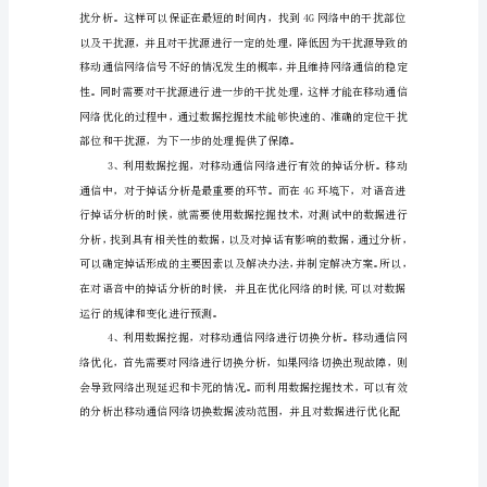
论
文
数
据
挖
掘
技
术
在
移
动
通
信