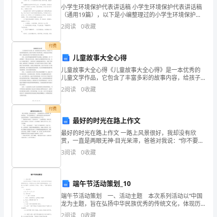
小学生环境保护代表讲话稿 小学生环境保护代表讲话稿
网
（通用19篇），以下是小编整理过的小学生环境保护代
表讲话稿，欢迎阅读分享。篇1：中小学生环境保护代表
2
阅读
0
收藏
络
讲话稿 尊敬的领导、老师、亲爱的
快
付费
儿童故事大全心得
速
儿童故事大全心得《儿童故事大全心得》是一本优秀的
儿童文学作品，它包含了丰富多彩的故事内容，给孩子
的
们带来了快乐和启发。在阅读这本书的过程中，我深深
2
阅读
0
收藏
体会到了其中的教育意义和文学魅力。首先，这本书所
发
选取的故
付费
展，
最好的时光在路上作文
实
最好的时光在路上作文 一路上风景很好，我却没有欣
赏，一直是两眼无神·目光呆滞，爸爸对我说：“你不要浪
现
费时间了，就算是看看这儿的风景也好呀，这总比你发
3
阅读
0
收藏
愣好！"父亲的责骂使我的心沉了下去。 “‘最好的时光
了
网
端午节活动策划_10
运行的规律和变化进行预测。
端午节活动策划 一、活动主题 本次系列活动以“中国
络
龙为主题，旨在弘扬中华民族优秀的传统文化，体现历
史文化与现代元素的完美结合，让外国人过中国节，让
2
阅读
0
收藏