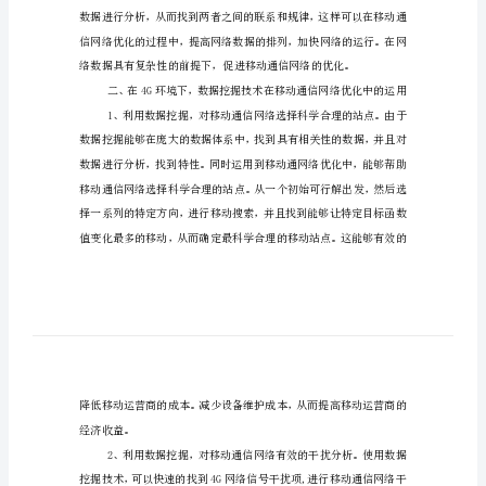
信
网
络
优
要求。
化
一、数据挖掘技术概述
中
的
运
用