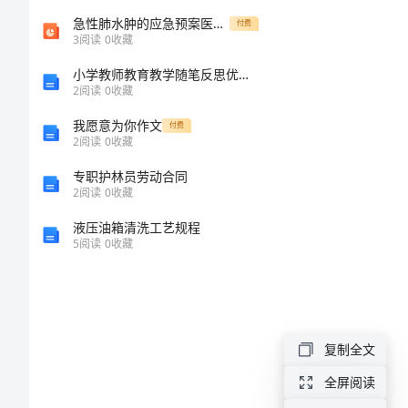
会
急性肺水肿的应急预案医学课件
付费
3
阅读
0
收藏
议
小学教师教育教学随笔反思优秀汇总
2
阅读
0
收藏
上
我愿意为你作文
付费
2
阅读
0
收藏
的
专职护林员劳动合同
讲
2
阅读
0
收藏
液压油箱清洗工艺规程
话
5
阅读
0
收藏
要
点
复制全文
深
全屏阅读
入
56