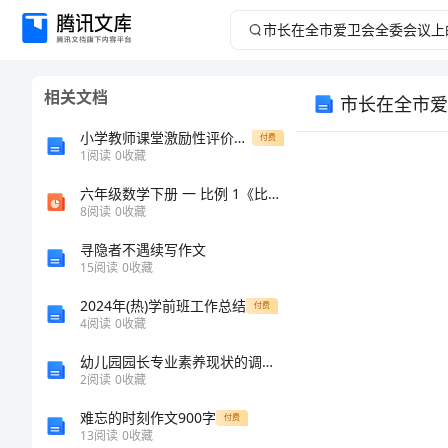
市
长
相关文档
市长在全市爱
在
小学教师课堂激励性评价语言集锦
付费
全
1
阅读
0
收藏
六年级数学下册 一 比例 1《比例的意义与基本性质》课件2 浙教版
市
8
阅读
0
收藏
爱
寻隐者不遇续写作文
15
阅读
0
收藏
卫
2024年(热)学前班工作总结
付费
4
阅读
0
收藏
会
幼儿园园长专业素养现状的调查研究——以湖南省为例的任务书
全
2
阅读
0
收藏
难忘的时刻作文900字
付费
委
同志们：
13
阅读
0
收藏