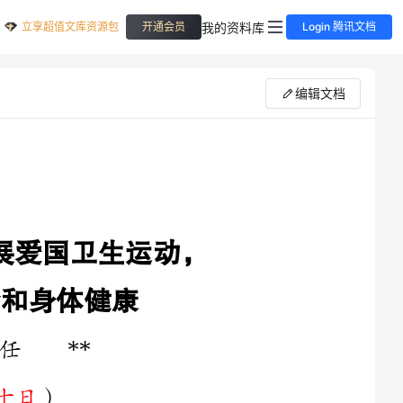
立享超值文库资源包
我的资料库
开通会员
Login 腾讯文档
编辑文档