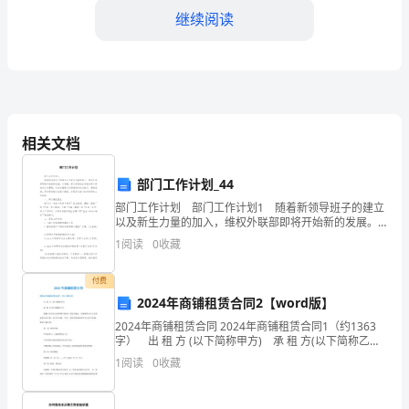
里
继续阅读
发
表
演
济发展。
讲，
相关文档
我
部门工作计划_44
将
部门工作计划 部门工作计划1 随着新领导班子的建立
以及新生力量的加入，维权外联部即将开始新的发展。
向
本学期，部门仍将结合学校及研工部相关工作需要，切
1
阅读
0
收藏
实加强部门内部建设和执行能力，积极创新，更快更好
大
付费
家
2024年商铺租赁合同2【word版】
2024年商铺租赁合同 2024年商铺租赁合同1（约1363
分
排放等。
字） 出 租 方 (以下简称甲方) 承 租 方(以下简称乙
方) 根据《中华人民共和国合同法》及有关规定，为明
享
1
阅读
0
收藏
确甲方与乙方的权利义务关系
我