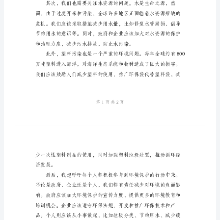
境
英
语
的地球。
演
讲
稿
尊
敬
的
评
委、
具。
亲
爱