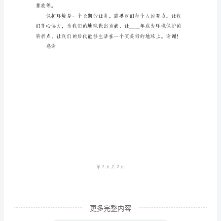
的
观
众：
大
家
好！
我
很
荣
幸
能
在
更多完整内容
这