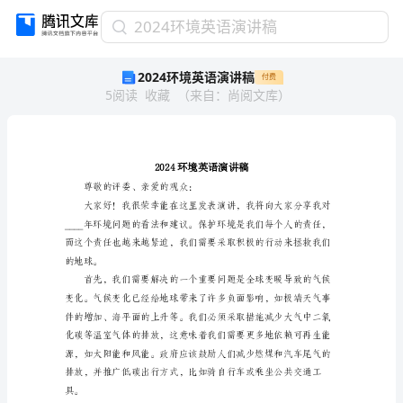
2024
2024环境英语演讲稿
环
2024环境英语演讲稿
付费
境
5
阅读
收藏
（
来自
：
尚阅文库
）
英
语
演
讲
稿
2024
尊敬的评委、亲爱的观众：
环