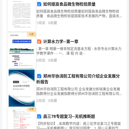
如何提高食品微生物检验质量
对
如何提高食品微生物检验质量如何提高食品微生物检验
____
质量 食品微生物检验是国家技术发展的产物，直接关
系着人们的身体健康，尤其在生活水平提高的今天，人
感谢
1
阅读
0
收藏
年
们对食品的安全越来越重视，对食品微生物检验质量要
求
环
付费
计算水力学--第一章
境
- 第一章 明渠一维非恒定流基本方程 - 水务专业计算水力
学教学课件 - - 一、 课 程 内 容 -
问
0
阅读
0
收藏
题
的
郑州华协消防工程有限公司介绍企业发展分
析报告
看
郑州华协消防工程有限公司 企业发展分析结果企业发展
指数得分企业发展指数得分郑州华协消防工程有限公司
法
综合得分说明：企业发展指数根据企业规模、企业创
2
阅读
0
收藏
新、企业风险、企业活力四个维度对企业发展情况进行
和
评价。
付费
建
高三78专题复习--无机推断题
【同步知识】. 本周教学内容：高三化学总复习之专题复
议。
习——无机推断题一. 常见知识规律： 1. 同一元素的气态