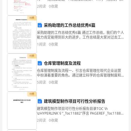
氢化物和气态氧化物反应，生成该元素的单质和水，元
2
阅读
0
收藏
保
素可能是： （答案：S、N）
护
付费
采购助理的工作总结优秀6篇
环
采购助理的工作总结优秀6篇 通过工作总结，我们的个人
境
能力肯定能得到巨大的进步，工作总结是大家对过去工
作情况做的一个重要文件，小编今天就为您带来了采购
1
阅读
0
收藏
助理的工作总结优秀6篇，相信一定会对你有所帮助
是
付费
我
仓库管理制度及流程
们
仓库管理制度及流程一、引言仓库管理在现代企业运营
中扮演着重要的角色。通过建立科学的仓库管理制度和
每
流程，可以提高仓库工作效率，简化操作流程，降低成
5
阅读
0
收藏
本，确保货物的安全和准时交付。本文将介绍仓库管理
个
的制度和
付费
人
建筑模型制作项目可行性分析报告
建筑模型制作项目可行性分析报告目录TOC \h
的
\zHYPERLINK \l "_Toc11882"序言 PAGEREF _Toc11882
\h 3HYPERLINK \l "_Toc26408
责
2
阅读
0
收藏