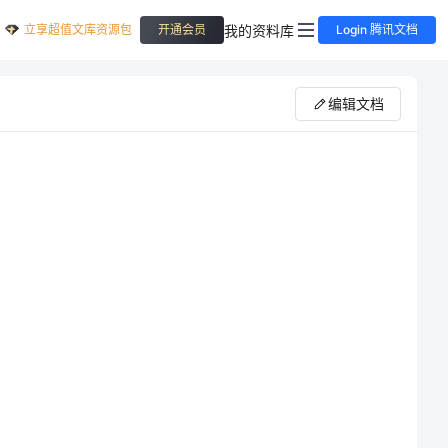
立享超值文库资源包
我的资料库
开通会员
Login 腾讯文档
编辑文档