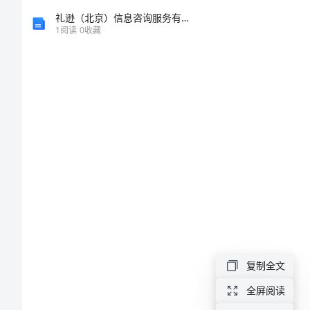
项
礼逊（北京）信息咨询服务有限公司介绍企业发展分析报告
1
阅读
0
收藏
目
可
研
报
告
机
气
密
复制全文
式
全屏阅读
油