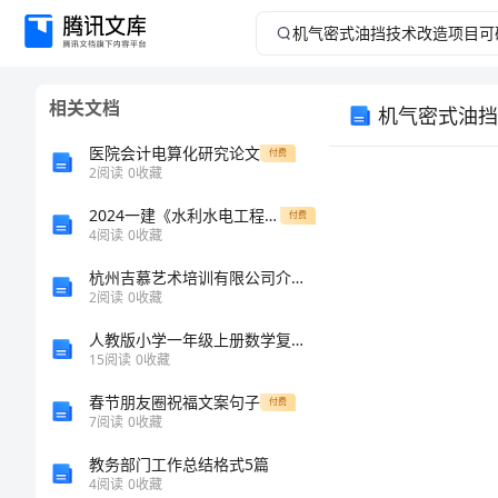
机
气
相关文档
机气密式油挡
密
医院会计电算化研究论文
付费
式
2
阅读
0
收藏
2024一建《水利水电工程管理与实务》模拟试卷I卷（含答案）
油
付费
4
阅读
0
收藏
挡
杭州吉慕艺术培训有限公司介绍企业发展分析报告
2
阅读
0
收藏
技
人教版小学一年级上册数学复习计划
15
阅读
0
收藏
术
春节朋友圈祝福文案句子
付费
改
7
阅读
0
收藏
教务部门工作总结格式5篇
造
4
阅读
0
收藏