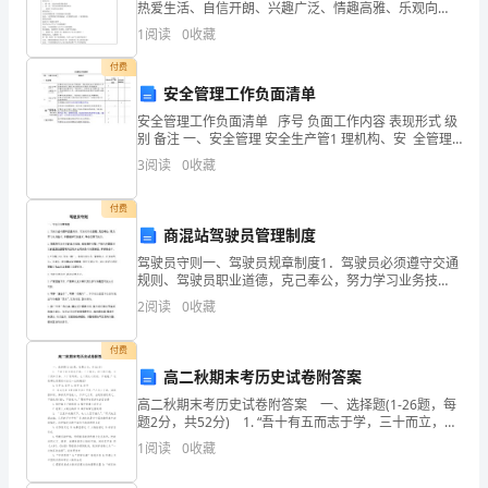
跑
热爱生活、自信开朗、兴趣广泛、情趣高雅、乐观向
上、全面发展，积极地追求美好生活。2、能力： ⑴学
爱
1
阅读
0
收藏
平凡作文550字
会调节和控制情绪，能够合理宣泄情绪，增强自我调
跳，
付费
安全管理工作负面清单
从
安全管理工作负面清单 序号 负面工作内容 表现形式 级
别 备注 一、安全管理 安全生产管1 理机构、安 全管理
学
人员 的日常管理 所属单位未设立安全生产管理机构、
3
阅读
0
收藏
配备专职安全生产管理作业人
前
付费
班
商混站驾驶员管理制度
就
驾驶员守则一、驾驶员规章制度1．驾驶员必须遵守交通
规则、驾驶员职业道德，克己奉公，努力学习业务技
术，积极做好驾驶技术，争当优秀驾驶员。2．熟悉所驾
体
2
阅读
0
收藏
驶车辆的技术性能，安全操作规程，严格执行国家颁发
的道路
现
付费
出
高二秋期末考历史试卷附答案
高二秋期末考历史试卷附答案 一、选择题(1-26题，每
了
题2分，共52分) 1. “吾十有五而志于学，三十而立，四
十而不惑，五十而知天命，六十而耳顺，七十而从心所
1
阅读
0
收藏
“男
欲，不逾矩。”这是哪位思想家对自己