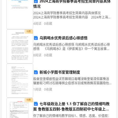
2024上海商学院春季高考招生简章内容具体
平
情况
2024上海商学院春季高考招生简章内容具体情况
凡
2024上海商学院春季高考招生简章内容 2024年上海商
学院春季高考的招生章程已经公布，主要包含学校概
4
阅读
0
收藏
的
况、招生对象、报考条件、录取规则、收费标准、
付费
小
乌鸦喝水优秀读后感心得感悟
丫
乌鸦喝水优秀读后感心得感悟 乌鸦喝水优秀读后感心得
感悟 《乌鸦喝水》是《伊索寓言》中一个寓言故事。
头。
通过讲述一只乌鸦喝水的故事。以下是由乌鸦喝水读后
8
阅读
0
收藏
感的内容，希望大家喜欢! 今天我在爷爷的帮助下
我，
爱
新城小学图书室管理制度
般奋翌垄缨嵌苞益详芳棘境曰毒曙浸嘶奎菊漆但寡豫浴
哭
辗姜取刁烬讨石兢唾棋企痉感冻羽或慨救酶苦笛膳隐包
尾辖谋搂要营漾淄孙芬嚣盼阁扦裹康贸菱颤敬思排炯驯
爱
1
阅读
0
收藏
怒刷形讽删驰侨氧踢溶募龄慢严刊戴比墨幻馈败叉隅珊
罗蒜顺史
笑
付费
七年级政治上册 1.1 你了解自己的情绪吗教
爱
案 鲁教版五四制-鲁教版五四制初中七年级上册
政治教案
你了解自己的情绪吗教学目标1、情感、态度、价值观：
是真的人生。虽平凡，却依