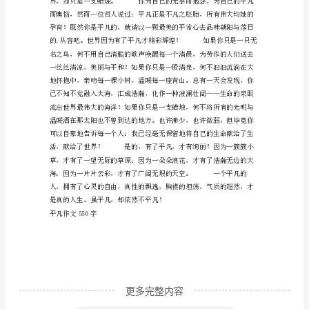
年
前，
一
个
女
婴
在
医
院
中
呱
呱
更多完整内容
落