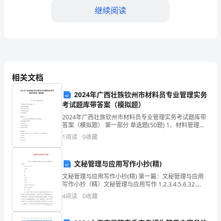
地，
继续阅读
这
就
是
也很可爱嘛！！！
相关文档
我
一
2024年广西壮族钦州市材料员专业管理实务
自画像！！
考试题库带答案（模拟题）
个
2024年广西壮族钦州市材料员专业管理实务考试题库带
平凡作文550字
答案（模拟题） 第一部分 单选题(50题) 1、材料管理工
平
作的关键是（ ）。A.材料计划的编制B.材料计划的实施
1
阅读
0
收藏
C.材料的市场调查D.材料的采
凡
的
文秘管理与应用写作小抄(精)
文秘管理与应用写作小抄(精) 第一篇：文秘管理与应用
不
写作小抄（精）文秘管理与应用写作 1.2.3.4.5.6.32.
7.8.9. 10. 11.
4
阅读
0
收藏
能
再