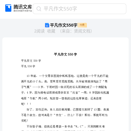
平
平凡作文550字
凡
平凡作文550字
付费
作
2
阅读
收藏
（
来自
：
贤阅文档
）
文
550
字
平
凡
作
文
平凡作文550字
550
平凡550字