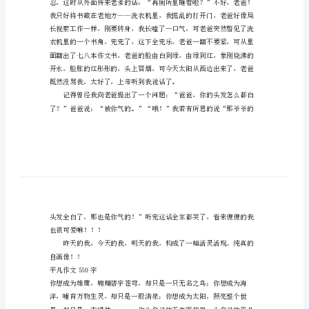
字
平
凡
作
文
550
字
呢！！！
平
凡
550
实吧！
字
13