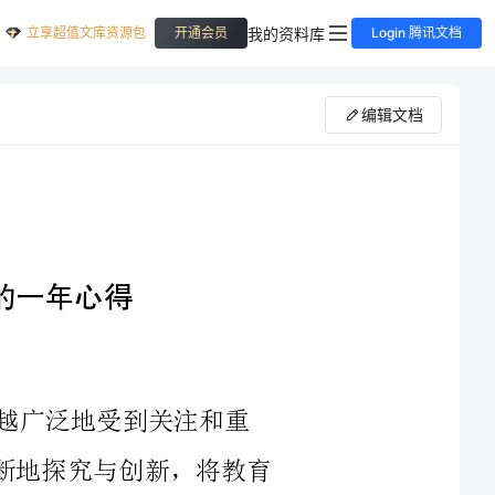
立享超值文库资源包
我的资料库
开通会员
Login 腾讯文档
编辑文档
广泛地受到关注和重
视。这种关注和重视的实质，就是要通过不断地探究与创新，将教育
教学推向更加科学和高效的方向。作为一名教师，不仅要拥有扎实的
教学基本功，更要具备创新和多元化的教学思路。在一年的教育教学