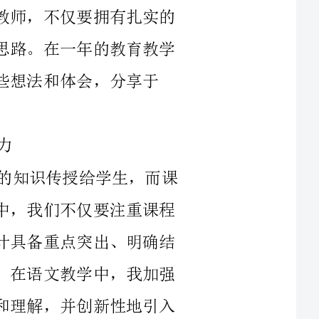
会，分享于
教育教学工作的核心任务就是把本领域的知识传授给学生，而课
程设计是实现这一目标的基础。在教学设计中，我们不仅要注重课程
内容的完整性和系统性，更要注意使课程设计具备重点突出、明确结
构等特点，从而增强学生的学习兴趣。例如，在语文教学中，我加强
了语文课程中的精髓，强化了对学生的思考和理解，并创新性地引入
了一些自由创作的话题，让学生们能够通过创作来巩固和加强自己的
书写和理解能力。这一创新特别受到学生们的欢迎，并在教学效果上
教师的教学水平直接决定了学生成长的质量和速度，而教学方法