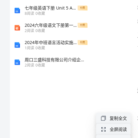
的
七年级英语下册 Unit 5 Amazing things 全单元学案 （新版）牛津版
付费
下。
8
阅读
0
收藏
一
2024六年级语文下册第一单元3古诗三首第二课时课件新人教版
付费
2
阅读
0
收藏
年
2024年中班语言活动实施方案
付费
1
阅读
0
收藏
心
周口三盛科技有限公司介绍企业发展分析报告
得
2
阅读
0
收藏
探
究
与
创
复制全文
新
全屏阅读
——