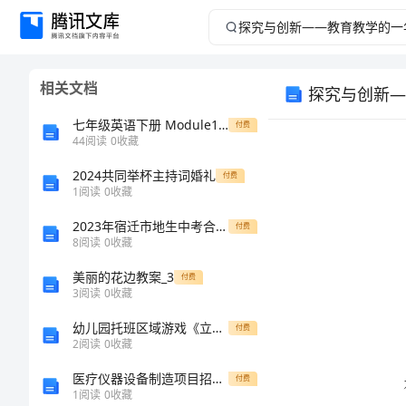
探
究
相关文档
探究与创新—
与
七年级英语下册 Module1专项语法 人称代词 物主代词和反身代词 外研版
付费
创
44
阅读
0
收藏
2024共同举杯主持词婚礼
新
付费
1
阅读
0
收藏
——
2023年宿迁市地生中考合卷真题
付费
8
阅读
0
收藏
教
美丽的花边教案_3
付费
3
阅读
0
收藏
育
幼儿园托班区域游戏《立体拼图》教案
付费
教
2
阅读
0
收藏
医疗仪器设备制造项目招商引资风险评估报告
付费
学
1
阅读
0
收藏