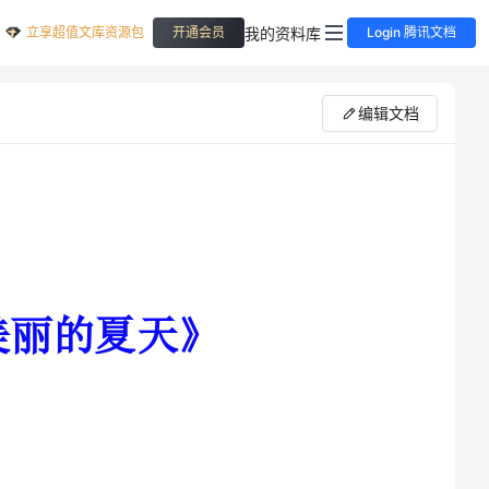
立享超值文库资源包
我的资料库
开通会员
Login 腾讯文档
编辑文档