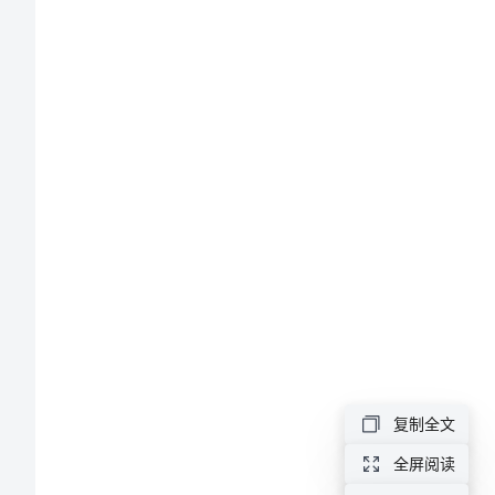
夏
准备：
天》
2023
年
幼
儿
园
教
案
《美
复制全文
丽
全屏阅读
的