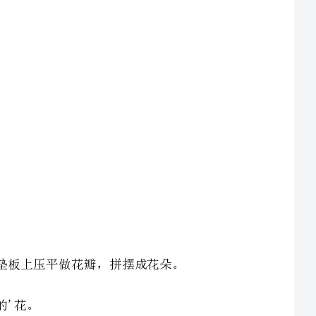
球，将小圆球在垫板上压平做花瓣，拼摆成花朵。