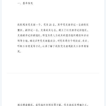
动
的
调
研
报
告
关
于
基
一、基本情况
层
组