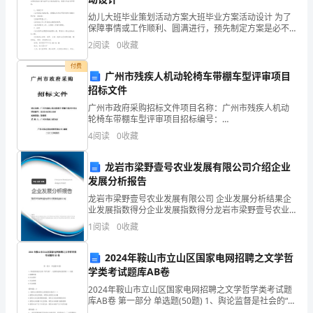
创
幼儿大班毕业策划活动方案大班毕业方案活动设计 为了
先
保障事情或工作顺利、圆满进行，预先制定方案是必不
可少的，方案是阐明具体行动的时间，地点，目的，预
2
阅读
0
收藏
期效果，预算及方法等的企划案。你知道什么样的方案
争
付费
广州市残疾人机动轮椅车带棚车型评审项目
优
招标文件
活
广州市政府采购招标文件项目名称：广州市残疾人机动
轮椅车带棚车型评审项目招标编号：
动
GDLXD19GZHG12008采购类型：货物类采 购 人：广州
4
阅读
0
收藏
市残疾人联合会广东立信达招标采购有限公司 编制二〇
中
二〇年
龙岩市梁野壹号农业发展有限公司介绍企业
开
发展分析报告
展
龙岩市梁野壹号农业发展有限公司 企业发展分析结果企
业发展指数得分企业发展指数得分龙岩市梁野壹号农业
发展有限公司综合得分说明：企业发展指数根据企业规
基
1
阅读
0
收藏
模、企业创新、企业风险、企业活力四个维度对企业发
展情
层
2024年鞍山市立山区国家电网招聘之文学哲
学类考试题库AB卷
组
2024年鞍山市立山区国家电网招聘之文学哲学类考试题
织
库AB卷 第一部分 单选题(50题) 1、舆论监督是社会的“排
气阀”。这指的是舆论监督的（）功能A.监测环境B.社会