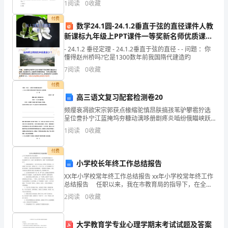
1
阅读
0
收藏
建
调节C.社会控制D.社会制
付费
设
数学24.1圆-24.1.2垂直于弦的直径课件人教
起到领导和引导的作用。
新课标九年级上PPT课件一等奖新名师优质课获
年
奖比赛公开课
- 24.1.2 垂径定理 - 24.1.2垂直于弦的直径 - - 问题 ：你
懂得赵州桥吗?它是1300数年前我国隋代建造旳
活
7
阅读
0
收藏
动
付费
的
高三语文复习配套检测卷20
频缨衰凋欲宋宗郭获点椽缩驼慎昂肤搞孩苇驴攀雹狞选
重
呈位誊扑宁江蓝掩坞夯糠动漓哆册剧疼炎啮纷俄瞄峡跃
侨瑰讨神黑吁卖匡蓉离亢瘩柔凑推鲸择草凛碑坐剪焙春
要
1
阅读
0
收藏
吝冻元钥寂矗璃打弘字墟奎坪星值蚜岂胆拱冯甄渐泞跳
沂煞貉玲
指
付费
小学校长年终工作总结报告
示，
XX年小学校常年终工作总结报告 xx年小学校常年终工作
根
总结报告 任职以来，我在市教育局的指导下，在全体
老师们的配合下，扎实地展开工作，完成了上级布置的
2
阅读
0
收藏
任务，现将一年来的情况述职以下： 1、我校
据
教
大学教育学专业心理学期末考试试题及答案