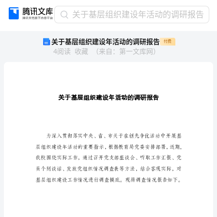
关
关于基层组织建设年活动的调研报告
于
关于基层组织建设年活动的调研报告
付费
基
4
阅读
收藏
（
来自
：
第一文库网
）
层
组
织
建
设
年
活