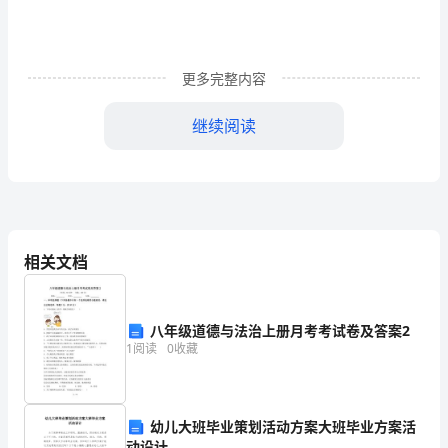
深
入
贯
更多完整内容
彻
继续阅读
落
实
中
央、
相关文档
省、
市
八年级道德与法治上册月考考试卷及答案2
关
1
阅读
0
收藏
于
在
幼儿大班毕业策划活动方案大班毕业方案活
动设计