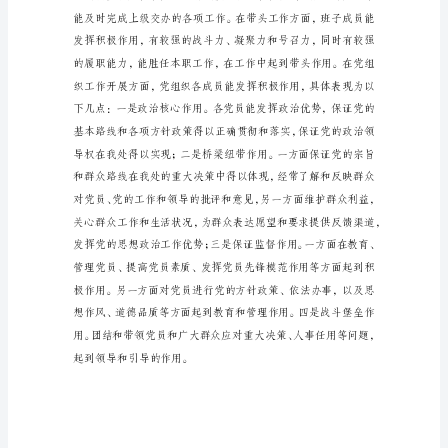
织
建
设
年
活
动
的
调
研
况。
报
告
为