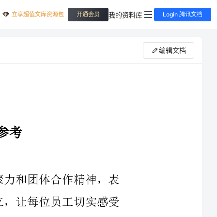
立享超值文库资源包
我的资料库
开通会员
Login 腾讯文档
编辑文档