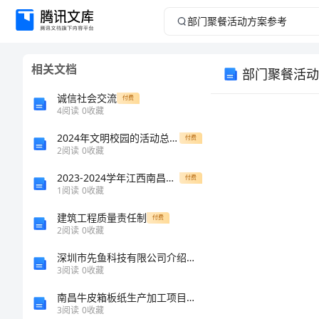
部
门
相关文档
部门聚餐活动
聚
诚信社会交流
付费
餐
4
阅读
0
收藏
2024年文明校园的活动总结范文
活
付费
2
阅读
0
收藏
动
2023-2024学年江西南昌市第五中学实验学校化学九年级上册期中专项练习
付费
1
阅读
0
收藏
方
建筑工程质量责任制
付费
2
阅读
0
收藏
案
深圳市先鱼科技有限公司介绍企业发展分析报告
参
3
阅读
0
收藏
南昌牛皮箱板纸生产加工项目申报材料（参考模板）
考
3
阅读
0
收藏