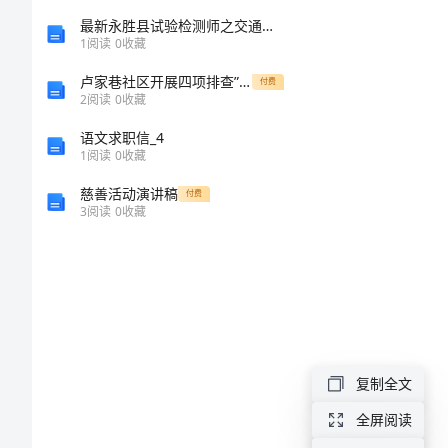
部
最新永胜县试验检测师之交通工程考试题库精品（黄金题型）
1
阅读
0
收藏
门
卢家巷社区开展四项排查”工作汇报
付费
聚
2
阅读
0
收藏
餐
语文求职信_4
1
阅读
0
收藏
活
慈善活动演讲稿
付费
动
3
阅读
0
收藏
方
案
参
考
复制全文
一、
全屏阅读