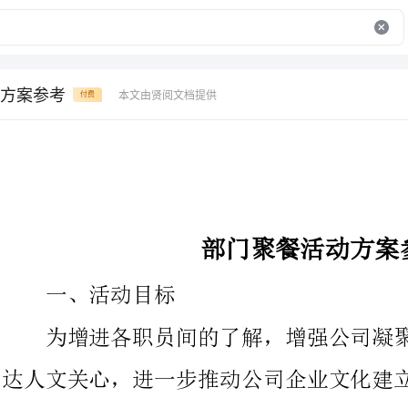
方案参考
本文由贤阅文档提供
付费
部门聚餐活动方案参考
一、活动目标
为增进各职员间的了解，增强公司凝聚力和团体合作精神，表
达人文关心，进一步推动公司企业文化建立，让每位员工切实感受
公司大家庭的温暖，增强大家娱乐的同时也培养大家个方面能力，
如组织能力，表演能力等方面的素质，激发大家的创造力。特拟定
5月份的聚餐活动筹划书，以此次聚餐活动为主线，餐后可到KTV