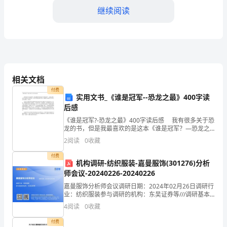
继续阅读
导、
各
位
同
相关文档
事：
付费
实用文书_《谁是冠军--恐龙之最》400字读
大
后感
家
《谁是冠军?-恐龙之最》400字读后感 我有很多关于恐
龙的书，但是我最喜欢的是这本《谁是冠军？—恐龙之
好！
最》。这本书是英国古生物学家、科普作家达伦·纳什写
2
阅读
0
收藏
的。他最喜欢记录和书写有关这些动物的一切故事
在
付费
机构调研-纺织服装-嘉曼服饰(301276)分析
新
师会议-20240226-20240226
嘉曼服饰分析师会议调研日期：2024年02月26日调研行
春
业：纺织服装参与调研的机构：东吴证券等///调研基本
情况调研对象：嘉曼服饰所属行业：纺织服装接待时
佳
4
阅读
0
收藏
间：2024-02-26上市公司接待人员：副总
付费