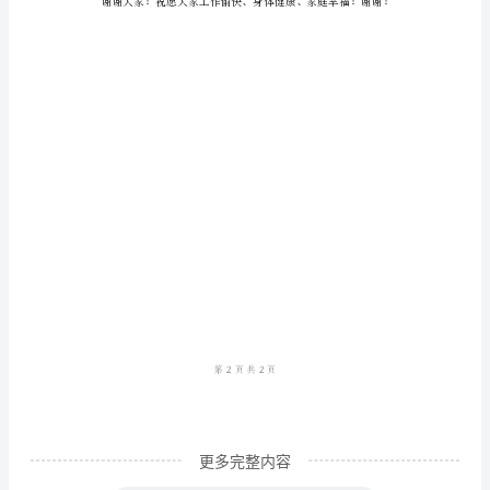
后
上
班
收
心
会
讲
话
稿
尊
敬
的
更多完整内容
领