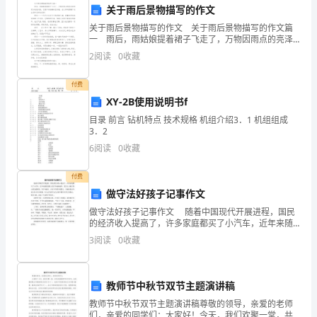
节
关于雨后景物描写的作文
刚
关于雨后景物描写的作文 关于雨后景物描写的作文篇
一 雨后，雨姑娘提着裙子飞走了，万物因雨点的亮泽
刚
显的更加美丽闪亮。它像五彩斑斓的宝石般，在太阳的
2
阅读
0
收藏
照耀下发出各种各样的色彩! 雨后——一只只小鸟
过
付费
去
XY-2B使用说明书f
的
目录 前言 钻机特点 技术规格 机组介绍3．1 机组组成
3．2
欢
6
阅读
0
收藏
乐
付费
做守法好孩子记事作文
气
做守法好孩子记事作文 随着中国现代开展进程，国民
氛
的经济收入提高了，许多家庭都买了小汽车，近年来随
着道路上的汽车越来越多，发生让人触目惊心的交通事
3
阅读
0
收藏
中，
故，许多电瓶车、自行车不遵守规那么，行驶在机动车
道上
我
教师节中秋节双节主题演讲稿
们
教师节中秋节双节主题演讲稿尊敬的领导，亲爱的老师
们，亲爱的同学们：大家好！今天，我们欢聚一堂，共