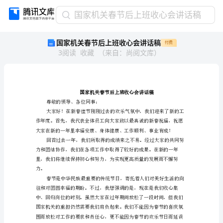
国
国家机关春节后上班收心会讲话稿
家
国家机关春节后上班收心会讲话稿
付费
机
3
阅读
收藏
（
来自
：
尚阅文库
）
关
春
节
后
上
班
尊敬的领导、各位同事：
收