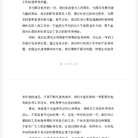
心
会
讲
话
力。
稿
国
家
机
关
春
工作的进度和质量。
节