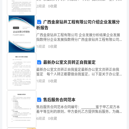
迎
同庆祝教师节和中秋节，这是教育事业中最值得纪念的
2
阅读
0
收藏
日子之一，也是中华民族传统文化中最为重要、最具色
来
彩的节日
了
广西金泉钻井工程有限公司介绍企业发展分
析报告
新
广西金泉钻井工程有限公司 企业发展分析结果企业发展
指数得分企业发展指数得分广西金泉钻井工程有限公司
的
综合得分说明：企业发展指数根据企业规模、企业创
1
阅读
0
收藏
新、企业风险、企业活力四个维度对企业发展情况进行
工
评价。
作
最新办公室文员转正自我鉴定
最新办公室文员转正自我鉴定最新办公室文员转正自我
年
鉴定 每个人转正都要做自我鉴定，以下是关于办公室
文员转正的自我鉴定，快来阅读看看吧。 办公室文员
度。
1
阅读
0
收藏
转正自我鉴定 通过四年的社会生活，我成长了
首
售后服务合同范本
先，
售后服务合同范本合同编号：__________鉴于甲乙双方本
我
着平等互利的原则，甲方委托乙方提供售后服务，为确
保双方的权利和义务，经甲乙双方友好协商，特订立本
6
阅读
0
收藏
合同，以便共同遵守。第一条 服务内容（1）产
代