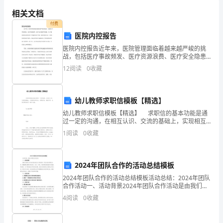
安
相关文档
全
付费
医院内控报告
与
医院内控报告近年来，医院管理面临着越来越严峻的挑
战，包括医疗事故频发、医疗资源浪费、医疗安全隐患
速应对。
环
等问题。为了确保医院内部各项工作能够有序开展，提
12
阅读
0
收藏
供更加安全、高效、优质的医疗服务，医院内控报告逐
境
渐成为了
管
幼儿教师求职信模板【精选】
理
幼儿教师求职信模板【精选】 求职信的基本功能是通
和标准。
过一定的沟通，在相互认识、交流的基础上，实现相互
规
的交往。表现自我，意在录用，也是求职信的又一基本
1
阅读
0
收藏
功能。 幼儿教师篇一 尊敬的领导老
定
施
2024年团队合作的活动总结模板
2024年团队合作的活动总结模板活动总结：2024年团队
工
合作活动一、活动背景2024年团队合作活动是由我们公
司组织的一项旨在促进团队合作、增强团队凝聚力的活
4
阅读
0
收藏
机
动。在这一年里，我们团队面临着许多挑战和机遇
械