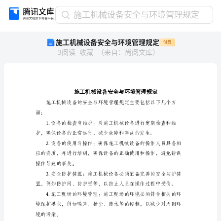
施
施工机械设备安全与环境管理规定
工
施工机械设备安全与环境管理规定
付费
机
3
阅读
收藏
（
来自
：
尚阅文库
）
械
设
备
安
全
与
环
面：