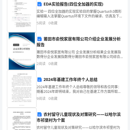
EDA实验报告(四位全加器的实现)
设
实验一 四位全加器的实现实验目的掌握Quartus9.0图形
编辑输入法掌握Quartus环境下文件的编译、仿真及下载
备
方法了解VHDL语言的设计流程掌握quartus环境下VHDL
5
阅读
0
收藏
的使用方法实验内容1
的
安
莆田市俞悦家居有限公司介绍企业发展分析
报告
全
莆田市俞悦家居有限公司 企业发展分析结果企业发展指
数得分企业发展指数得分莆田市俞悦家居有限公司综合
与
得分说明：企业发展指数根据企业规模、企业创新、企
2
阅读
0
收藏
业风险、企业活力四个维度对企业发展情况进行评价。
环
该企
境
2024年基建工作年终个人总结
2024年基建工作年终个人总结尊敬的领导和各位同事：
管
随着2024年即将结束，我对自己在基建工作方面所取得
的成绩进行了反思和总结。在过去一年里，我努力参与
理
9
阅读
0
收藏
并贡献了基建项目的各个阶段，积极应对挑战和困难，
规
农村留守儿童现状及对策研究——以哈尔滨
定
市祁堡村为个案
农村留守儿童现状及对策研究——以哈尔滨市祁堡村为