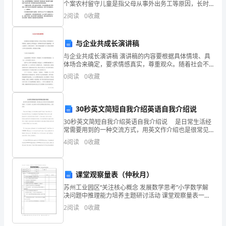
主
个案农村留守儿童是指父母从事外出务工等原因，长时
间不在家照顾儿童而导致儿童长期独自留在农村家中的
要
2
阅读
0
收藏
现象。在中国，尤其是农村地区，留守儿童问题逐渐引
起了广泛
包
与企业共成长演讲稿
括
与企业共成长演讲稿 演讲稿的内容要根据具体情境、具
体场合来确定，要求情感真实，尊重观众。随着社会不
以
断地进步，演讲稿对我们的作用越来越大，那么问题来
0
阅读
0
收藏
了，到底应如何写一份恰当的演讲稿呢？以下是精心整
下
几
30秒英文简短自我介绍英语自我介绍说
个
30秒英文简短自我介绍英语自我介绍说 是日常生活经
常需要用到的一种交流方式，用英文作介绍也是很常见
方
的了。本文是第一为大家的30秒英文的简短自我介绍范
4
阅读
0
收藏
文，仅供参考。 I am very happ
面：
1.
课堂观察量表（仲秋月）
苏州工业园区“关注核心概念 发展数学思考”小学数学解
设
决问题中推理能力培养主题研讨活动 课堂观察量表一
（学生活动等级量表）执教者资料姓名单位课题观察者
备
2
阅读
0
收藏
资料姓名单位观察中心学生解决问题中推理能力