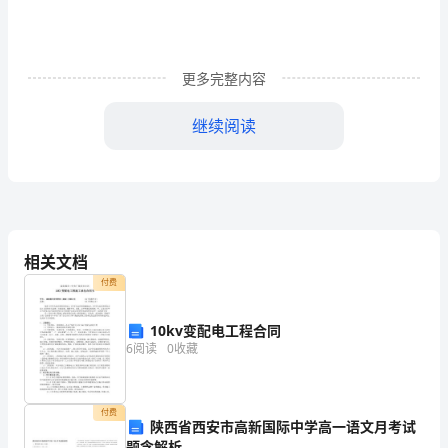
文
引
更多完整内容
导
继续阅读
语：
3
月
27
相关文档
日
付费
是
10kv变配电工程合同
全
6
阅读
0
收藏
爱彼此的生命吧。
国
中
付费
陕西省西安市高新国际中学高一语文月考试
题含解析