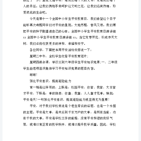
小
学
发出建议：
生
平
安意识，树立交通平安文明公德;
安
教
自我保护;
育
日
困难;
演
讲
稿
范