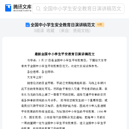
全
全国中小学生安全教育日演讲稿范文
国
全国中小学生安全教育日演讲稿范文
付费
中
3
阅读
收藏
（
来自
：
贤阅文档
）
小
学
生
安
全
教
育