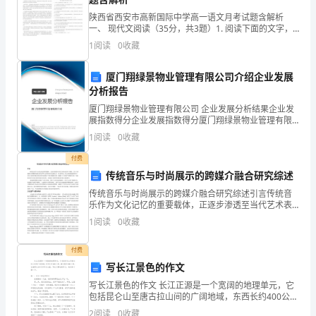
小
陕西省西安市高新国际中学高一语文月考试题含解析
学
一、 现代文阅读（35分，共3题）1. 阅读下面的文字，
完成1—3题。 国家博物馆门前孔子像的立移引发热烈讨
1
阅读
0
收藏
生
论，这看似如何对待孔子思想的社会现象，事
平
厦门翔绿景物业管理有限公司介绍企业发展
分析报告
安
厦门翔绿景物业管理有限公司 企业发展分析结果企业发
展指数得分企业发展指数得分厦门翔绿景物业管理有限
教
公司综合得分说明：企业发展指数根据企业规模、企业
1
阅读
0
收藏
创新、企业风险、企业活力四个维度对企业发展情况进
育
行评
付费
日。
传统音乐与时尚展示的跨媒介融合研究综述
传统音乐与时尚展示的跨媒介融合研究综述引言传统音
下
谢谢!
乐作为文化记忆的重要载体，正逐步渗透至当代艺术表
达的多个领域，其中与时装展示的跨媒介融合成为学界
面
1
阅读
0
收藏
与业界共同关注的焦点。在全球化与文化认同重构的背
强化平安意识，提高避险能力
景下，音
给
付费
写长江景色的作文
大
写长江景色的作文 长江正源是一个宽阔的地理单元，它
家
包括昆仑山至唐古拉山间的广阔地域，东西长约400公
里，南北宽约300公里，总面积达10万多平方公里。写
2
阅读
0
收藏