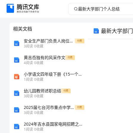
最
新
相关文档
最新大学部门
大
安全生产部门负责人岗位职责范文
付费
学
3
阅读
0
收藏
黄吉岙独有的风采作文
部
付费
4
阅读
0
收藏
门
小学语文四年级下册《15一个中国孩子的呼声》课件（9）
1
阅读
0
收藏
个
幼儿园教师述职总结
付费
3
阅读
0
收藏
人
2025届七台河市重点中学九年级化学上学期期末检测模拟试题含解析
付费
总
3
阅读
0
收藏
2024年吉水县国家电网招聘之机械动力类考试题库含完整答案（名师系列）
结
1
阅读
0
收藏