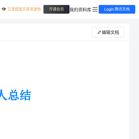
立享超值文库资源包
我的资料库
开通会员
Login 腾讯文档
编辑文档