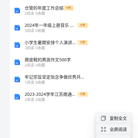
最
仓管的年度工作总结
付费
2
阅读
0
收藏
新
2024年一年级上册音乐 可爱的动物教案 人音版
付费
大
5
阅读
0
收藏
学
小学生暑期安排个人演讲稿[修改版]
付费
3
阅读
0
收藏
部
擦皮鞋的男孩作文500字
门
2
阅读
0
收藏
个
牢记宗旨坚定信念争做优秀共产党员
人
1
阅读
0
收藏
总
2023-2024学年江苏南通市田家炳中学物理北师大版八年级（下册）常见的光学仪器综合测试试卷（含答案详解）
付费
2
阅读
0
收藏
结
最
复制全文
新
全屏阅读