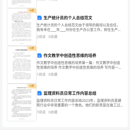
和支持，才使得我们公司在激烈的市场竞争中取得了
换
付费
取
生产统计员的个人总结范文
生产统计员的个人总结范文由于领导的栽培以及信任，
了
我有幸在____年____月份在生产办公室工作，担任生产统
计一职。自从进入办公室以来，在部门领导以及同事的
2
阅读
0
收藏
人
帮助支持下，紧紧围绕生产统计中心任务，服从工作
一定会说出现这么巧的事，不可能的。
生
付费
作文教学中创造性思维的培养
的
作文教学中创造性思维的培养第一篇：作文教学中创造
性思维的培养 作文教学中创造性思维的培养 写作是一种
旗
创造性的活动，创造力的核心是创造性思维。下面笔者
1
阅读
0
收藏
就作文教学中如何培养学生创造性思维谈
帜
付费
——
监理资料员日常工作内容总结
坚
监理资料员日常工作内容总结2023年，监理资料员是建
筑行业中非常重要的一个角色。他们的职责是在施工过
强！
程中管理和维护建筑物的相关文件和资料，确保工作的
7
阅读
0
收藏
顺利进行。在工作中，监理资料员需要承担许多日常职
这
责，