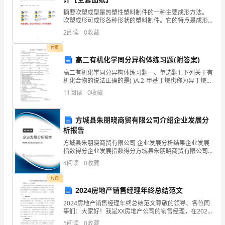
坚
摘要吹塑成型是热塑性塑料制件的一种主要成形方法。
吹塑成形可成形各种形状的塑料制件。它的特点是成形
强
周期短，能一次成形外形复杂，尺寸较为精密，不带嵌
2
阅读
0
收藏
件的塑料制件，且生产率比较高，易于实现自动化生
产，所以广
的
付费
高二有机化学同分异构体练习题(附答案)
海
高二有机化学同分异构体练习题一、单选题1.下列关于有
伦
机化合物的说法正确的是( )A.2-甲基丁烷也称为异丁烷
B.由乙烯生成乙醇属于加成反应C.有3种同分异构体 D.油
11
阅读
0
收藏
·
脂和蛋白质都属于高分子化
凯
方城县朱朋晓商贸有限公司介绍企业发展分
析报告
勒
方城县朱朋晓商贸有限公司 企业发展分析结果企业发展
的
指数得分企业发展指数得分方城县朱朋晓商贸有限公司
综合得分说明：企业发展指数根据企业规模、企业创
4
阅读
0
收藏
引
新、企业风险、企业活力四个维度对企业发展情况进行
评价。
付费
导
2024房地产销售经理年终总结范文
下，
2024房地产销售经理年终总结范文尊敬的领导、各位同
事们：大家好！我是XX房地产公司的销售经理，在2024
年度中担任这一重要职位。感谢大家一年来的辛勤付出
我
5
阅读
0
收藏