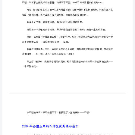
优
秀
读
后
感
2024
年
再
塑
生
命