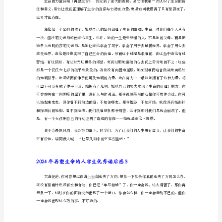
的
人
学
生
优
可贵的精神品质——海伦的精神食粮——坚强。
秀
读
后
时的沮丧……那一
感
2024
一个坚强的我！
年
再
塑