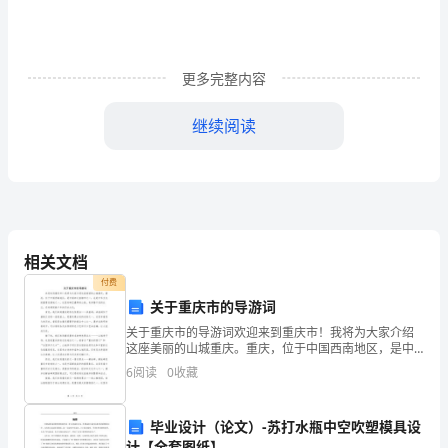
生
命
更多完整内容
的
人
继续阅读
学
生
优
秀
相关文档
付费
读
关于重庆市的导游词
后
关于重庆市的导游词欢迎来到重庆市！我将为大家介绍
这座美丽的山城重庆。重庆，位于中国西南地区，是中
感
国四大直辖市之一，也是中华文化的重要发源地之一。
世界才能存在。
6
阅读
0
收藏
这里有峰峦叠翠的山脉，有奔腾不息的长江，还有绵延
数千年的
1
毕业设计（论文）-苏打水瓶中空吹塑模具设
在
计【全套图纸】