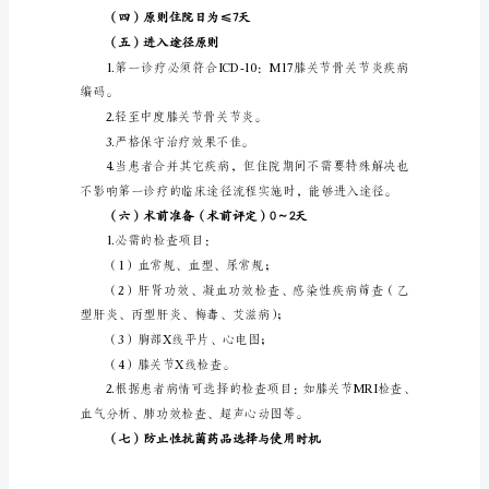
清
理
受限等。
术
临
床
变化。
途
（三）选择治疗方案的根据
径
（）
一、
膝
关
节
骨