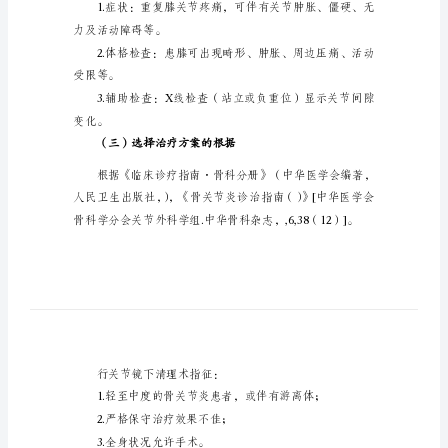
径
膝
（一）合用对象
关
节
骨
（二）诊疗根据
关
节
炎
关
节
镜
下
力及活动障碍等。