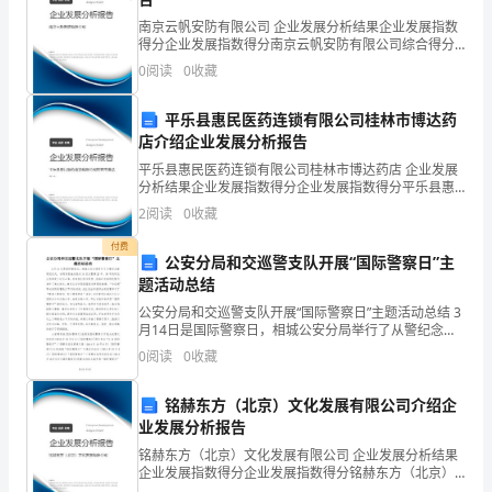
编码。
（一）
南京云帆安防有限公司 企业发展分析结果企业发展指数
得分企业发展指数得分南京云帆安防有限公司综合得分
2.轻至中度膝关节骨关节
合
说明：企业发展指数根据企业规模、企业创新、企业风
0
阅读
0
收藏
险、企业活力四个维度对企业发展情况进行评价。该企
3.严格保守治疗效果不佳。
业的
用
平乐县惠民医药连锁有限公司桂林市博达药
对
店介绍企业发展分析报告
平乐县惠民医药连锁有限公司桂林市博达药店 企业发展
象
分析结果企业发展指数得分企业发展指数得分平乐县惠
民医药连锁有限公司桂林市博达药店综合得分说明：企
第
2
阅读
0
收藏
业发展指数根据企业规模、企业创新、企业风险、企业
活力
付费
一
公安分局和交巡警支队开展“国际警察日”主
1.必需的检查项目：
题活动总结
诊
公安分局和交巡警支队开展“国际警察日”主题活动总结 3
（1
疗
月14日是国际警察日，相城公安分局举行了从警纪念章
颁发仪式，该局政委施关亮向14名从警满20年、30年的
0
阅读
0
收藏
同志分别颁发了纪念证章，并向他们表示
为
铭赫东方（北京）文化发展有限公司介绍企
膝
业发展分析报告
关
铭赫东方（北京）文化发展有限公司 企业发展分析结果
（3）胸部X
企业发展指数得分企业发展指数得分铭赫东方（北京）
节
文化发展有限公司综合得分说明：企业发展指数根据企