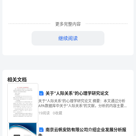
关
节
更多完整内容
炎
临
继续阅读
床
行关节镜下清理术指征：
途
径
2.严格保守治疗效果不佳；
原
相关文档
3.全身状况允许手术。
则
关于“人际关系”的心理学研究论文
住
（四）原则住院日为≤7天
关于“人际关系”的心理学研究论文 摘要：本文通过分析
APA数据库中关于“人际关系”的文献，分析的内容主要是
院
标题、摘要、关键词，意在对该主题的国外文献有个整
（五）进入途径原则
19
阅读
0
收藏
体的了解，以及不同时期的研究的侧重点
流
南京云帆安防有限公司介绍企业发展分析报
程
告