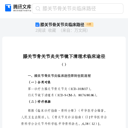
膝
膝关节骨关节炎临床路径
关
膝关节骨关节炎临床路径
付费
节
2
阅读
收藏
（
来自
：
万文网
）
骨
关
节
炎
临
床
（）
路