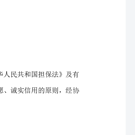
、《中华人民共和国担保法》及有
平等自愿、诚实信用的原则，经协
民币贰佰壹拾万元整，期限壹个
7日(实际交付借款日与本合同期
和利息)。借款
，顺延至法定节假日、休息日后的