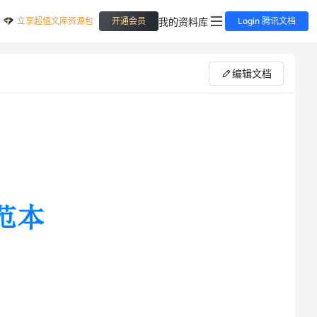
立享超值文库资源包
我的资料库
开通会员
Login 腾讯文档
编辑文档