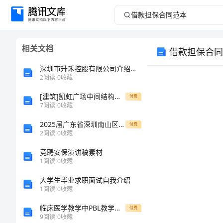
借
款
相关文档
借款担保合同
担
深圳市升禾控股有限公司介绍企业发展分析报告
保
2
阅读
0
收藏
[建筑]凯虹广场中间结构质量评估报告及监理小结
合
付费
7
阅读
0
收藏
同
2025届广东省深圳南山区五校联考八年级物理下学期期末质量跟踪监视模拟试题含解析
付费
2
阅读
0
收藏
范
竞聘安保演讲稿素材
1
阅读
0
收藏
本
大学生毕业求职面试自我介绍
借
1
阅读
0
收藏
款
临床医学教学中PBL教学法应用论文
付费
9
阅读
0
收藏