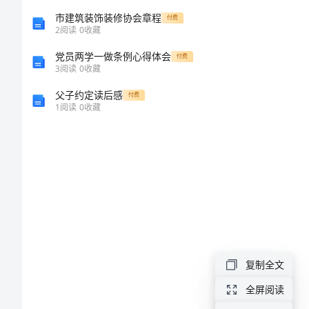
担
市建筑装饰装修协会章程
付费
保
2
阅读
0
收藏
合
党员两学一做条例心得体会
付费
3
阅读
0
收藏
同
父子约定读后感
付费
范
1
阅读
0
收藏
本
借
款
担
保
合
复制全文
同
全屏阅读
范