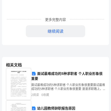
喜
共
更多完整内容
度
过，
继续阅读
虽
这真是一个有趣而温馨的
然
各
地
相关文档
的
面试最难成功的5种求职者 个人职业形象很
重要
习
面试最难成功的5种求职者 个人职业形象很重要面试最难
成功的5种求职者 个人职业形象很重要 漫漫求职路上，
俗
为何你的学历背景、工作资历都不比人家差，却频频在
2
阅读
0
收藏
求职中失利？为什么你总是通不过面试这一关？职
不
同，
幼儿园教师辞职报告原因