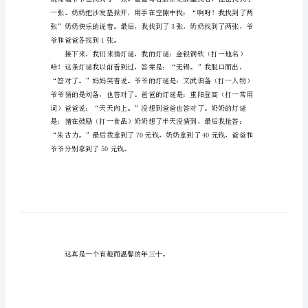
十
十猜灯谜，文章希望大家喜欢！
猜
灯
谜
作
文
导
语：
春
节
是
中