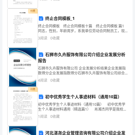
的统一表现在中国传统管理思想学上就是身国同治，身
国
接
付费
终止合同模板_1
下
终止合同模板 终止合同模板十篇 终止合同模板 篇1
来
同志，性别，年龄周岁，系我单位劳动合同制员工，现
从事岗位工作，本单位工作年限 劳动合同期限为年 个月
3
阅读
0
收藏
了
（自 年 月 日至 年 月 日）。因
年
石狮市久卉服饰有限公司介绍企业发展分析
报告
三
石狮市久卉服饰有限公司 企业发展分析结果企业发展指
十
数得分企业发展指数得分石狮市久卉服饰有限公司综合
得分说明：企业发展指数根据企业规模、企业创新、企
4
阅读
0
收藏
猜
业风险、企业活力四个维度对企业发展情况进行评价。
该企
付费
灯
初中优秀学生个人事迹材料（通用10篇）
谜，
初中优秀学生个人事迹材料（通用10篇） 初中优秀学
生个人事迹材料通用（精选篇1） 肖湘杰同学是我校初
文
三年级学生，他爱祖国、爱人民、爱劳动、爱科学、爱
1
阅读
0
收藏
社会主义，他团结同学、热爱集体、身体健康、生活
章
河北湛尧企业管理咨询有限公司介绍企业发