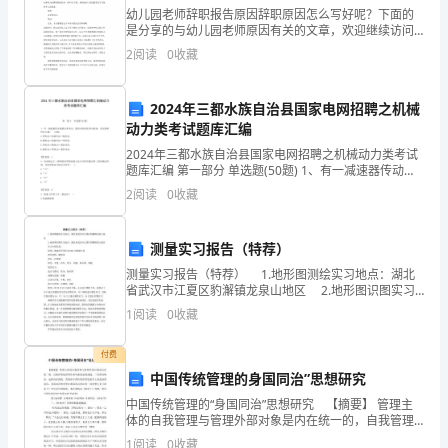
幼儿园老师辞职报告原因辞职原因怎么写好呢？下面的
但
是分享的与幼儿园老师原因有关的文章，欢迎继续访问
报告网！尊敬的校长暨校董事会：本人白从xx年xx月xx
欢
2
阅读
0
收藏
日开场，有幸与xx学校签约，成为教书育人队伍的一员
乐
2024年三都水族自治县国家电网招聘之机械
仍
动力类考试题库汇编
2024年三都水族自治县国家电网招聘之机械动力类考试
在
题库汇编 第一部分 单选题(50题) 1、有一减速器传动装
置由带传动、链传动和齿轮传动组成，其安排顺序以方
每
2
阅读
0
收藏
案( )为好。A.带传动→齿轮传
个
测量实习报告（特荐）
人
测量实习报告（特荐） 1.地形图测绘实习地点：湖北
省武汉市江夏区豹澥镇龙泉山地区 2.地形图识图实习
的
地点：湖北省武汉市江夏区豹澥镇花山地区 实习小组
1
阅读
0
收藏
信息： 组别：地球科学学院01108
心
付费
中
中国传统管理的身国同治”思想研究
荡
中国传统管理的“身国同治”思想研究 【摘要】 管理主
体的自我管理与管理外部对象是内在统一的，自我管理
是管理外部对象的必要前提，二者密切联系，这种内在
漾。
1
阅读
0
收藏