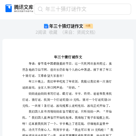
年
年三十猜灯谜作文
三
年三十猜灯谜作文
付费
十
2
阅读
收藏
（
来自
：
贤阅文档
）
猜
灯
谜
作
文
年
三