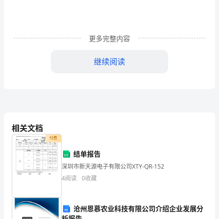
它
关
系
更多完整内容
到
继续阅读
整
个
学
生
相关文档
会
付费
作效率。
结单报告
在
二．积极配合学生会其他部门工作。
深圳市新天源电子有限公司XTY-QR-152
外
4
阅读
0
收藏
1.
界
的
沧州恩慕农业科技有限公司介绍企业发展分
析报告