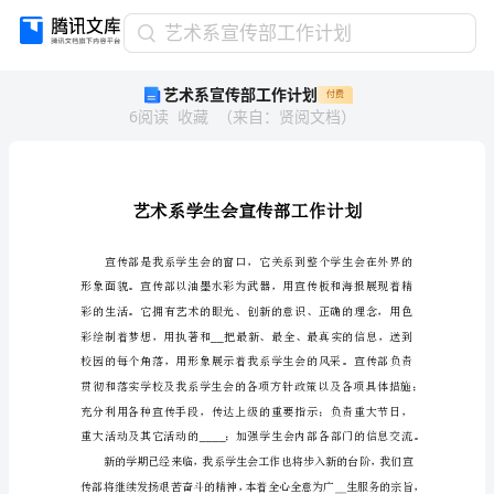
艺
艺术系宣传部工作计划
术
艺术系宣传部工作计划
付费
系
6
阅读
收藏
（
来自
：
贤阅文档
）
宣
传
部
工
作
计
划
，