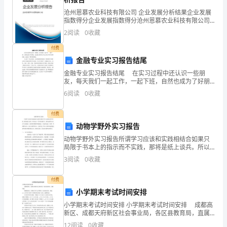
____
形
沧州恩慕农业科技有限公司 企业发展分析结果企业发展
指数得分企业发展指数得分沧州恩慕农业科技有限公司
象
综合得分说明：企业发展指数根据企业规模、企业创
2
阅读
0
收藏
新、企业风险、企业活力四个维度对企业发展情况进行
面
评价。
____
付费
貌。
金融专业实习报告结尾
金融专业实习报告结尾 在实习过程中还认识一些朋
宣
友，每天我们一起工作，一起下班，自然也成为了好朋
友，这也就让我学会了怎么在公司里与同事相处。这也
传
6
阅读
0
收藏
是一笔珍贵的财富。 实习是一个认识社会，认识职场
很
部
付费
动物学野外实习报告
以
动物学野外实习报告所谓学习应该和实践相结合如果只
油
局限于书本上的指示而不实践，那将是纸上谈兵。所以
经过一学年的动物学习，需经过野外认识、实习才能更
3
阅读
0
收藏
好、更深刻的理解和掌握技能，于是我们进行了为期一
墨
周的野外
的要求。
付费
水
小学期末考试时间安排
2.
彩
小学期末考试时间安排 小学期末考试时间安排 成都高
新区、成都天府新区社会事业局，各区县教育局，直属
为
学校： 根据教育部、省教育厅有关文件精神，结合我
12
阅读
0
收藏