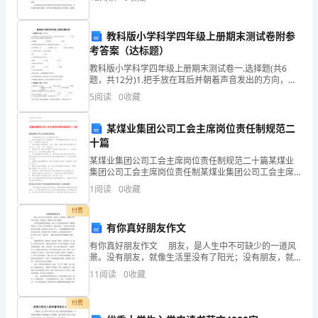
市实际，现就xx-xx学年全日制中小学教学时间
武
教科版小学科学四年级上册期末测试卷附参
器，
考答案（达标题）
用
教科版小学科学四年级上册期末测试卷一.选择题(共6
题，共12分)1.把手放在耳后并朝着声音发出的方向，我
宣
们听到的声音会（ ），由此，我们可以知道耳郭的作用
5
阅读
0
收藏
是收集声波。A.更模糊 B
传
某煤业集团公司工会主席岗位责任制规范二
板
十篇
和
某煤业集团公司工会主席岗位责任制规范二十篇某煤业
集团公司工会主席岗位责任制某煤业集团公司工会主席
岗位责任制1． 在公司党委和上级工会的领导下，负责管
海
1
阅读
0
收藏
理非政府制订工会工作计划，并定期展开检查总结。2
报
付费
有你真好朋友作文
展
有你真好朋友作文 朋友，是人生中不可缺少的一道风
景。没有朋友，就像生活里没有了阳光；没有朋友，就
现
像鸟儿没有了翅膀。 刘美伶是我最要好的朋友。她有
11
阅读
0
收藏
一头乌黑亮丽的短发，圆圆的脸蛋儿上，长着一对弯弯
着
付费
精