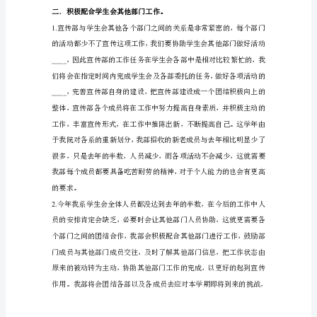
划
宣
将从以下几方面努力：
传
一．
部
是
我
系
学
生
系的风采突出艺术的特征
，。
会
2.
的
窗
口，