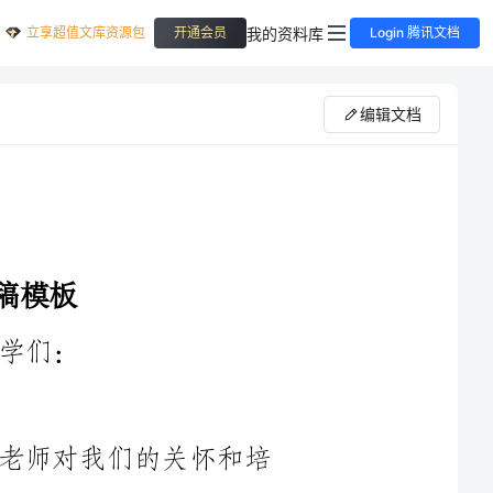
立享超值文库资源包
我的资料库
开通会员
Login 腾讯文档
编辑文档
首先，我要向大家表态，感谢领导和老师对我们的关怀和培
养，也感谢同学们的支持和理解。作为____年的集训学员，我深