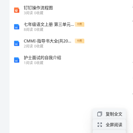
板
钉钉操作流程图
3
阅读
0
收藏
2024
七年级语文上册 第三单元 10《再塑生命的人》导学案 新人教版
付费
年
8
阅读
0
收藏
集
CMMI-指导书大全(共20个文件)KD-08-工作产品评审指南-CMMI
付费
2
阅读
0
收藏
训
护士面试的自我介绍
表
1
阅读
0
收藏
态
发
言
稿
模
复制全文
板
全屏阅读