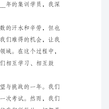
回顾过去的训练时间，我们经历了无数的汗水和辛劳，但也
收获了无数的成长和进步。集训生活给了我们难得的机会，让我
们能够更深入地学习和探索自己感兴趣的领域。在这个过程中，
相互鼓
____年，对于我们来说，将是充满希望与挑战的一年。我们
即将面临高考，这是我们人生中最重要的一次考试。然而，我们
要相信自己，相信自己的实力和努力，相信我们所做的一切都是
为了更好地迎接挑战。集训期间，我们不仅接受了专业的培训和
指导，也锻炼了自己的心理素质和团队合作能力。这些都将成为
在这个特殊的时期，全球疫情给我们的生活和学习带来了许