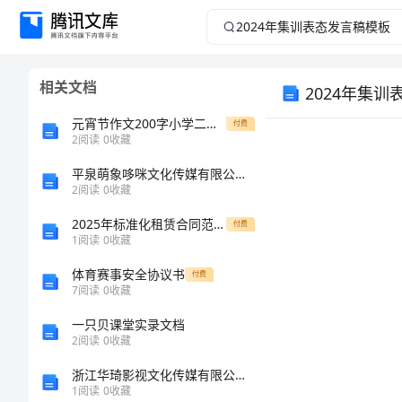
2024
年
相关文档
2024年集
集
元宵节作文200字小学二年级
付费
训
2
阅读
0
收藏
表
平泉萌象哆咪文化传媒有限公司介绍企业发展分析报告
2
阅读
0
收藏
态
2025年标准化租赁合同范本制定
付费
1
阅读
0
收藏
发
体育赛事安全协议书
付费
7
阅读
0
收藏
言
一只贝课堂实录文档
稿
2
阅读
0
收藏
浙江华琦影视文化传媒有限公司介绍企业发展分析报告
模
1
阅读
0
收藏