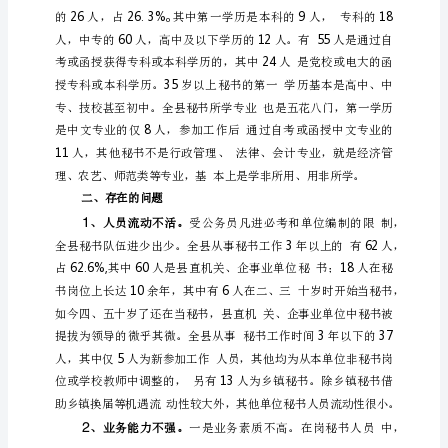
部、服务部，是
伍
建
设
的
调
查
与
思
考
姓
基本状
一、
名：
钟
俊