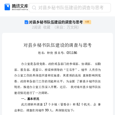
对
对县乡秘书队伍建设的调查与思考
县
对县乡秘书队伍建设的调查与思考
付费
乡
2
阅读
收藏
（
来自
：
万文网
）
秘
书
队
伍
建
设
的