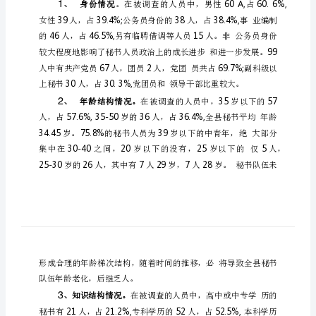
调
查
与
思
考
对
县
乡
秘
书
队