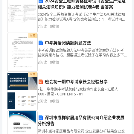
2024安全工程师资格证考试《安全生产法及
相关法律知识》能力检测试卷A卷 含答案
府
2024安全工程师资格证考试《安全生产法及相关法律知
或
识》能力检测试卷A卷 含答案考试须知：1、考试时间：
150分钟，本卷满分为100分。 2、请首先按要求在试卷
7
阅读
0
收藏
各
的指定位置填写您的姓名、准考证号等信息。
付费
部
中考英语阅读题解题方法
2
年龄结构情
、
门
中考英语阅读题解题方法中考英语阅读题解题方法凡考
试就肯定有技巧，想要通过考试除了在学习内容上多下
功夫, 在学习方法上也要兼顾一二，以下是我为大家搜寻
的
3
阅读
0
收藏
整理的中考英语阅 读题解题方法，期望能给大家带来帮
忙
参
付费
谋
班会初一期中考试家长会经验分享
- 初一学生期中考试总结与家校协作家长会 - 汇报人：
部、
XXX - 目录 - CONTENTS - 01
2
阅读
0
收藏
协
调
深圳市胤祥家居用品有限公司介绍企业发展
部、
分析报告
深圳市胤祥家居用品有限公司 企业发展分析结果企业发