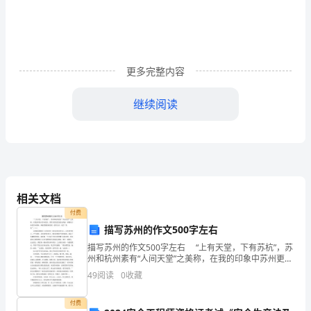
此次调研共调查个乡镇（
委
报
名
号：
更多完整内容
031186
1
身份情
、
继续阅读
办
公
室
是
相关文档
各
付费
描写苏州的作文500字左右
级
描写苏州的作文500字左右 “上有天堂，下有苏杭”，苏
党
州和杭州素有“人间天堂”之美称，在我的印象中苏州更
美。那里有景色优美的金鸡湖，典雅而古朴的苏州园
49
阅读
0
收藏
委、
林，神秘莫测的林屋洞（老师点评：初尝“美味”）
付费
政