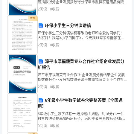
后
展指数得分企业发展指数得分深圳市胤祥家居用品有限
公司综合得分说明：企业发展指数根据企业规模、企业
2
阅读
0
收藏
勤
创新、企业风险、企业活力四个维度对企业发展情况进
行评
付费
部、
环保小学生三分钟演讲稿
服
环保小学生三分钟演讲稿尊敬的老师和亲爱的同学们：
大家好！我是X小学的同学X，今天我非常荣幸能够在这
务
里为大家演讲，我的演讲主题是《环保小小兵》。我们
2
阅读
0
收藏
都知道，环境保护是每个人的责任和义务。无论是大人
部，
还是小
漳平市厚福蔬菜专业合作社介绍企业发展分
是
析报告
窗
漳平市厚福蔬菜专业合作社 企业发展分析结果企业发展
指数得分企业发展指数得分漳平市厚福蔬菜专业合作社
口、
综合得分说明：企业发展指数根据企业规模、企业创
2
阅读
0
收藏
新、企业风险、企业活力四个维度对企业发展情况进行
桥
评价。
6年级小学生数学试卷含完整答案【全国通
梁
用】
6年级小学生数学试卷一.选择题(共8题，共16分)1.一件
和
衬衫按进价提高50%后标价，后因季节关系按标价8折出
售，此时仍获利12元，则这批衬衫的进价是（ ）。
领
0
阅读
0
收藏
A.48元 B.60元