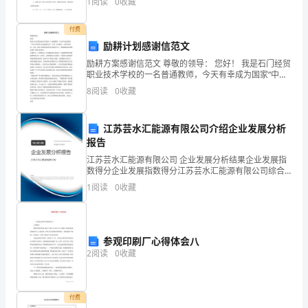
爪
1
阅读
0
收藏
那么解就在大和小中间找。解集满足一个方程或方程组
的所有解
子
付费
励耕计划感谢信范文
又
励耕方案感谢信范文 尊敬的领导： 您好！ 我是石门经贸
小
职业技术学校的一名普通教师，今天有幸成为国家“中央
专项彩票公益金励耕方案”中的一名受助者，心情非常冲
8
阅读
0
收藏
又
动，在此，我衷心感谢党和国家对教师的关心，感谢
尖，
江苏芸水汇能源有限公司介绍企业发展分析
报告
身
江苏芸水汇能源有限公司 企业发展分析结果企业发展指
体
数得分企业发展指数得分江苏芸水汇能源有限公司综合
得分说明：企业发展指数根据企业规模、企业创新、企
1
阅读
0
收藏
不
业风险、企业活力四个维度对企业发展情况进行评价。
该企
太
大，
参观印刷厂心得体会八
2
阅读
0
收藏
从
远
付费