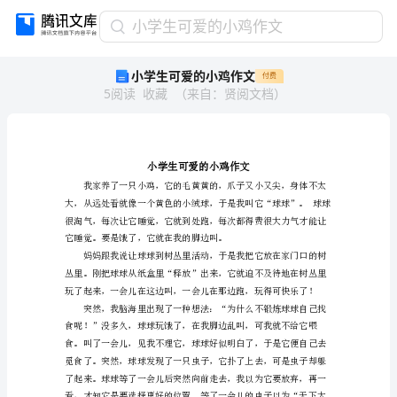
小
小学生可爱的小鸡作文
学
小学生可爱的小鸡作文
付费
生
5
阅读
收藏
（
来自
：
贤阅文档
）
可
爱
的
小
鸡
作
文