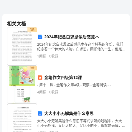
家
养
了
相关文档
一
付费
2024年纪念白求恩读后感范本
只
2024年纪念白求恩读后感范本在这个特殊的年份，我们
纪念着一个伟大的人物，白求恩。回顾他的一生，他是
小
一位医生、一位教育家，更是一位伟大的人道主义者。
1
阅读
0
收藏
阅读白求恩的事迹和思想，让我深受启发，也让我对自
鸡，
己的
付费
它
金笔作文四级第12课
的
- 第十二课 - 金笔作文第4级 - 观察 - 金笔诵读 - -
毛
4
阅读
0
收藏
黄
黄
大大小小无解集是什么意思
大大小小无解集是什么意思不等式求解的过程中，大大
的，
小小无处找，又比大的大，又比小的小，那就是无解，
不可能存在。大小小大中间找，比大的小，比小的大，