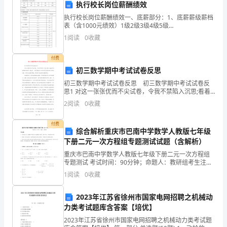
处
执行校长岗位薪酬绩效
执行校长岗位薪酬绩效一、底薪部分：1、底薪薪级薪档
看
表（含1000元绩效）1级2级3级4级5级
400045005000550060002、试用期薪资：试用期底薪
1
阅读
0
收藏
就
（不含绩效）按转正底薪的80%计算，绩效及
像
付费
初三数学期中考试试卷反思
一
初三数学期中考试试卷反思 初三数学期中考试试卷反
思1 对这一张张优而不尖试卷，令我不禁陷入沉思;看着
个
一道道不该错的题目被印上伤疤时，心底里感到无比地
2
阅读
0
收藏
自责;望着这鲜红但低的分数，更是让我痛定思
黄
付费
色
综合解析重庆市巴南中学数学人教版七年级
下册二元一次方程组专题测试试题（含解析）
的
重庆市巴南中学数学人教版七年级下册二元一次方程组
专题测试 考试时间：90分钟；命题人：教研组考生注
小
意：1、本卷分第I卷（选择题）和第Ⅱ卷（非选择题）两
1
阅读
0
收藏
部分，满分100分，考试时间90分钟2、答卷前，考
绒
2023年江苏省徐州市国家电网招聘之机械动
球，
力类考试题库含答案【培优】
于
2023年江苏省徐州市国家电网招聘之机械动力类考试题