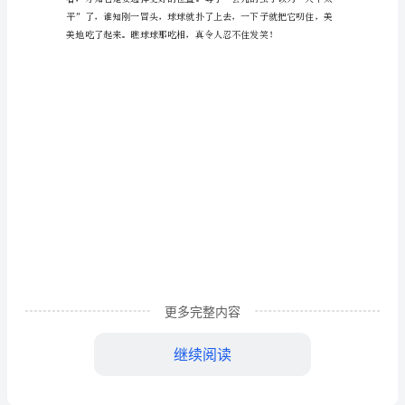
小
学
生
可
爱
的
小
鸡
作
文
更多完整内容
继续阅读
我