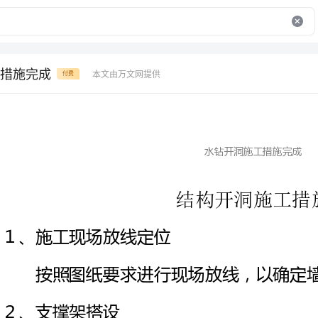
措施完成
本文由万文网提供
付费
水钻开洞施工措施完成
结构开洞施工措施
１、施工现场放线定位
按照图纸要
２、支撑架搭设
当墙体开洞顶部高度大于1.５m时,需要
搭设双排架(也可以用碗扣架搭设)，立杆纵距１2０0ｍm，