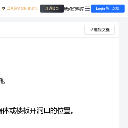
立享超值文库资源包
我的资料库
开通会员
Login 腾讯文档
编辑文档
求进行现场放线，以确定墙体或楼板开洞口的位置。
搭设操作架。采用钢管
排距１