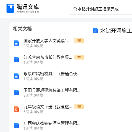
水
钻
相关文档
水钻开洞施工
开
国家开放大学人文英语1单元自测3答案
付费
洞
3
阅读
0
收藏
江苏省启东市长江教育集团八级数学下学期期中试题 新人教版
施
付费
1
阅读
0
收藏
工
永康市精密模具厂（普通合伙）介绍企业发展分析报告
1
阅读
0
收藏
措
玉田县宸旭建筑装饰工程有限公司介绍企业发展分析报告
3
阅读
0
收藏
施
九年级语文下册《我爱这土地》课件 人教新课标版
付费
完
5
阅读
0
收藏
广西金庆盛铂钻酒店管理有限公司介绍企业发展分析报告
成
1
阅读
0
收藏