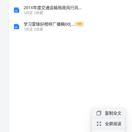
结
201X年度交通运输局政风行风建设工作总结
5
阅读
0
收藏
构
学习雷锋好榜样广播稿00[修改版]
付费
开
7
阅读
0
收藏
洞
施
工
措
施
１、
施
工
复制全文
现
全屏阅读