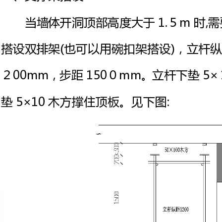
２00mm，步距150０mm。立杆
垫5×10木方撑住顶板。见下图: