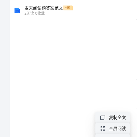
和修改。
幼
麦天阅读题答案范文
付费
2
阅读
0
收藏
儿
园
学
期
末
中
班
评
语，
____
复制全文
题。
字?
全屏阅读