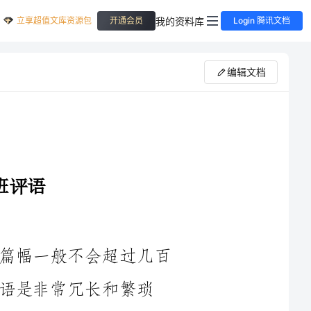
立享超值文库资源包
我的资料库
开通会员
Login 腾讯文档
编辑文档
这个要求相对比较特殊，因为评语的篇幅一般不会超过几百
和繁琐
的，因此下面我会提供一些中班学期末评语的例子，供您参考。
这些评语可以根据幼儿园教育的目标和中班幼儿的特点进行调整