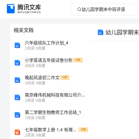
幼
儿
相关文档
幼儿园学期末
园
六年级班队工作计划_4
学
2
阅读
0
收藏
小学英语五年级试卷分析
期
付费
4
阅读
0
收藏
末
晚起风波初二作文
付费
3
阅读
0
收藏
中
南京峰伟机械科技有限公司介绍企业发展分析报告
2
阅读
0
收藏
班
第二学期生物教师工作总结_1
评
1
阅读
0
收藏
七年级数学上册 1.4 有理数的除法课件（2）人教新课标版
付费
语
2
阅读
0
收藏