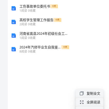
300
工伤事故单位委托书
付费
1
阅读
0
收藏
字
高校学生管理工作报告
付费
2
阅读
0
收藏
勤
河南省嵩县2024年初级社会工作者（社会工作实务）完整版附答案（培优B卷）
俭
1
阅读
0
收藏
节
2024年汽修毕业生自我鉴定范本
付费
8
阅读
0
收藏
约
从
我
做
起
复制全文
作
全屏阅读
文