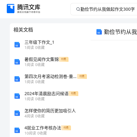
勤
俭
相关文档
勤俭节约从我
节
三年级下作文_1
约
1
阅读
0
收藏
暑假见闻作文集锦
从
付费
1
阅读
0
收藏
我
第四次月考滚动检测卷-重庆市北山中学物理八年级下册物质的物理属性章节测评试题
付费
1
阅读
0
收藏
做
2024年清晨励志问候语
付费
1
阅读
0
收藏
起
怎样使你的简历更加吸引人
作
4
阅读
0
收藏
4就业工作考核办法
付费
文
10
阅读
0
收藏