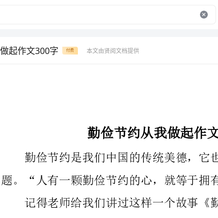
做起作文300字
本文由贤阅文档提供
付费
勤俭节约从我做起作文300字
勤俭节约是我们中国的传统美德，它也是一个不可无视的问
题。“人有一颗勤俭节约的心，就等于拥有了大笔财富。”
记得老师给我们讲过这样一个故事《勤和俭》：从前有一个农
民叫吴成，他一生勤俭持家，日子过得无忧无虑，十分美满。
相传他临终前，曾把一块写有‘勤俭’两字的横匾交给两个儿
子，告诫他们说：“你们要想一辈子不受饥挨饿，就一定要照着两