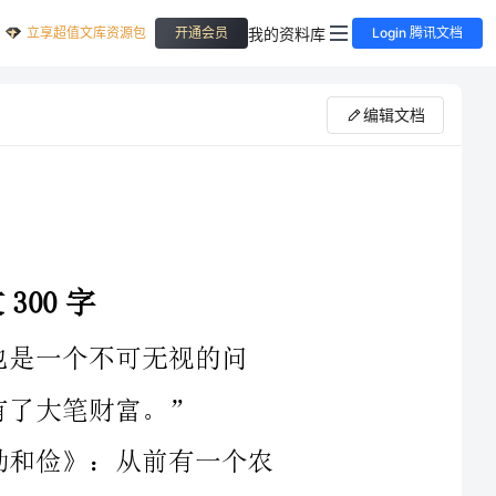
立享超值文库资源包
我的资料库
开通会员
Login 腾讯文档
编辑文档