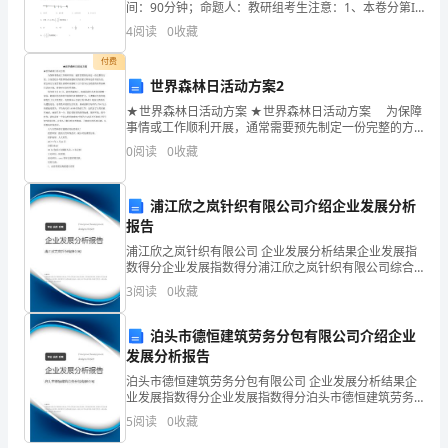
已
间：90分钟；命题人：教研组考生注意：1、本卷分第I
卷（选择题）和第Ⅱ卷（非选择题）两部分，满分100
4
阅读
0
收藏
分，考试时间90分钟2、答卷前，考生务必用0.5毫
经
付费
接
世界森林日活动方案2
近
★世界森林日活动方案 ★世界森林日活动方案 为保障
事情或工作顺利开展，通常需要预先制定一份完整的方
案，方案是综合考量事情或问题相关的因素后所制定的
尾
0
阅读
0
收藏
书面方案。那么制定方案需要注意哪些问题呢？以下是
为
声，
浦江欣之岚针织有限公司介绍企业发展分析
回
报告
顾
浦江欣之岚针织有限公司 企业发展分析结果企业发展指
数得分企业发展指数得分浦江欣之岚针织有限公司综合
得分说明：企业发展指数根据企业规模、企业创新、企
过
3
阅读
0
收藏
业风险、企业活力四个维度对企业发展情况进行评价。
该企
去
泊头市德恒建筑劳务分包有限公司介绍企业
发展分析报告
一
泊头市德恒建筑劳务分包有限公司 企业发展分析结果企
年，
业发展指数得分企业发展指数得分泊头市德恒建筑劳务
分包有限公司综合得分说明：企业发展指数根据企业规
5
阅读
0
收藏
我
模、企业创新、企业风险、企业活力四个维度对企业发
展情