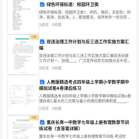
基
绿色环保标语：校园环卫类
层
绿色环保标语：校园环卫类1、你扔，我扔，无处扔；你
净，我净，处处净。2、楼道整洁，当然有你一份功劳。
党
3、校园美如画，受益你我他4、明净之道，何忍污之5、
3
阅读
0
收藏
动的良好局面。
丢掉的是品质，捡起的是美德。6、请你足下绕一绕，
建
付费
双违治理工作计划与反三违工作实施方案汇
创
编
新
双违治理工作计划与反三违工作实施方案汇编双违治理
工作计划一、加强____，广泛宣传动员为加强对全乡双违
与
治理工作的____，调整乡双违治理工作__小组。__小组下
4
阅读
0
收藏
设办公室，由刘波负责日常工作，负责加强对
制
人教版精选考点四年级上学期小学数学期中
度
模拟试卷A卷课后练习
人教版精选考点四年级上学期小学数学期中模拟试卷A卷
建
课后练5.最大的三位数与最小的两位数的乘积是______，
和是 ______。习6.试商时，如果余数比除数大，应该把商
2
阅读
0
收藏
设
（）时间： 90 分钟满分： 1
付费
2023
重庆长寿一中数学七年级上册有理数章节训
大复兴的中国梦而不懈奋斗！
练试卷（含答案详解）
年
重庆长寿一中数学七年级上册有理数章节训练 考试时