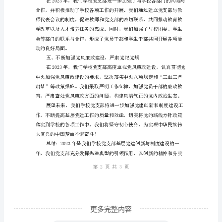
度
建
设
学
校
党
支
部
期
末
工
作
更多完整内容