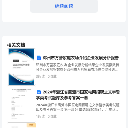
总
继续阅读
结：
基
层
党
相关文档
建
邓州市万营家庭农场介绍企业发展分析报告
创
邓州市万营家庭农场 企业发展分析结果企业发展指数得
新
分企业发展指数得分邓州市万营家庭农场综合得分说
明：企业发展指数根据企业规模、企业创新、企业风
3
阅读
0
收藏
与
险、企业活力四个维度对企业发展情况进行评价。该企
作的科学性和针对性。
业的综合
制
2024年浙江省鹰潭市国家电网招聘之文学哲
学类考试题库及参考答案一套
度
2024年浙江省鹰潭市国家电网招聘之文学哲学类考试题
建
库及参考答案一套 第一部分 单选题(50题) 1、卢梭认为
文明的基础是（）A.道德建设B.公有制C.私有制D.对神的
1
阅读
0
收藏
设
信仰【答案】：C2、下列各
付费