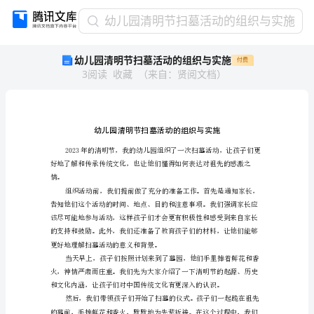
幼
幼儿园清明节扫墓活动的组织与实施
儿
幼儿园清明节扫墓活动的组织与实施
付费
园
3
阅读
收藏
（
来自
：
贤阅文档
）
清
明
节
扫
墓
活
动