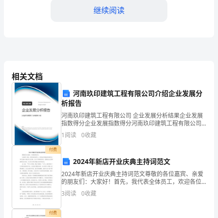
年
继续阅读
的
清
明
节，
相关文档
我
河南玖印建筑工程有限公司介绍企业发展分
的
析报告
河南玖印建筑工程有限公司 企业发展分析结果企业发展
幼
指数得分企业发展指数得分河南玖印建筑工程有限公司
综合得分说明：企业发展指数根据企业规模、企业创
儿
1
阅读
0
收藏
新、企业风险、企业活力四个维度对企业发展情况进行
评价。
付费
园
2024年新店开业庆典主持词范文
组
2024年新店开业庆典主持词范文尊敬的各位嘉宾、亲爱
的朋友们：大家好！首先，我代表全体员工，欢迎各位
织
莅临参加我们公司在2024年新店开业庆典。在这个特殊
3
阅读
0
收藏
的时刻，我感到无比荣幸能够站在这里，为大家主持这
了
付费