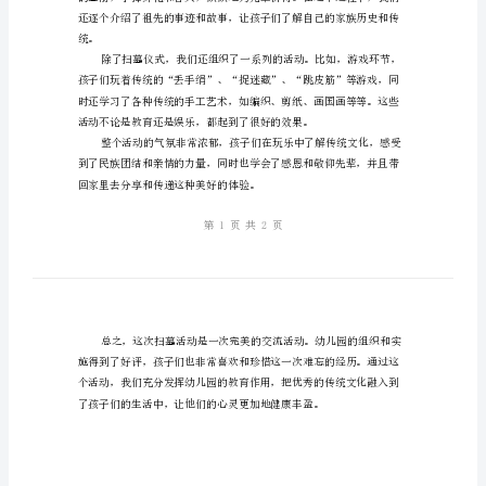
的
情。
组
织
与
实
更好地理解扫墓活动的意义和背景。
施
幼
儿
园
清
明