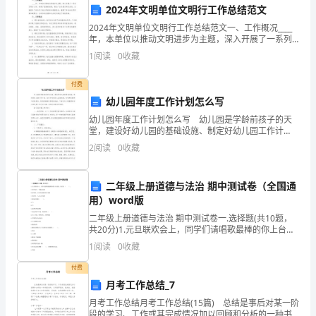
一
2024年文明单位文明行工作总结范文
次
2024年文明单位文明行工作总结范文一、工作概况____
年，本单位以推动文明进步为主题，深入开展了一系列
文明行工作，取得了显著的成绩。通过广泛开展文明行
扫
1
阅读
0
收藏
活动，全面提升了单位员工的文明素养和道德观念，增
墓
付费
幼儿园年度工作计划怎么写
活
幼儿园年度工作计划怎么写 幼儿园是学龄前孩子的天
动，
堂，建设好幼儿园的基础设施、制定好幼儿园工作计
划，这利于促进幼儿全面发展，有利调动教职工的积极
2
阅读
0
收藏
让
性，有利提高教育资源的效益。下面是为大家整理的幼
儿园年度
孩
二年级上册道德与法治 期中测试卷（全国通
用）word版
子
二年级上册道德与法治 期中测试卷一.选择题(共10题，
们
共20分)1.元旦联欢会上，同学们请唱歌最棒的你上台表
演，你应该（ ）。A.很不高兴，不愿意表演B.很害羞，
1
阅读
0
收藏
更
让同学表演陪你才表演C.很高兴，大
付费
好
月考工作总结_7
地
月考工作总结月考工作总结(15篇) 总结是事后对某一阶
段的学习、工作或其完成情况加以回顾和分析的一种书