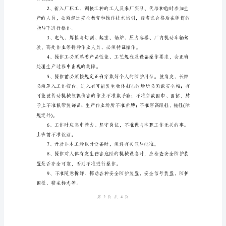
操
作
规
程
总
则
日期：
日
期：
单位：
__________________
单
位：
__________________
第页共页
14
竹