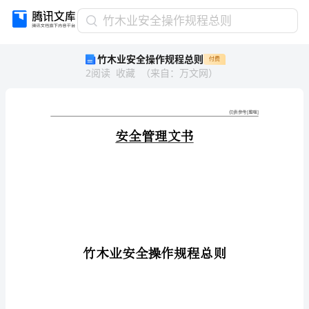
竹
竹木业安全操作规程总则
木
竹木业安全操作规程总则
付费
业
2
阅读
收藏
（
来自
：
万文网
）
安
全
操
作
规
程
总