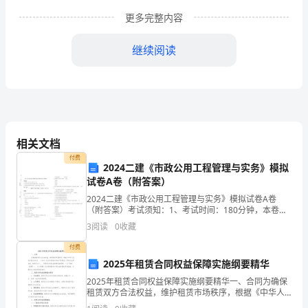
木
更多完整内容
业
继续阅读
安
全
操
作
相关文档
规
付费
2024二建《市政公用工程管理与实务》模拟
程
试卷A卷（附答案）
外，还必须遵守下列总则：
总
2024二建《市政公用工程管理与实务》模拟试卷A卷
（附答案）考试须知：1、考试时间：180分钟，本卷满
分为120分。 2、请首先按要求在试卷的指定位置填写您
则
3
阅读
0
收藏
的姓名、准考证号等信息。 3、请仔细阅读各种
章制度。
为
付费
2025年租赁合同权益保障实施纲要精华
保
2025年租赁合同权益保障实施纲要精华一、合同为确保
租赁双方合法权益，维护租赁市场秩序，根据《中华人
证
民共和国合同法》、《中华人民共和国城市房地产管理