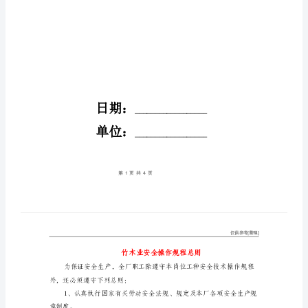
则
安
全
管
理
文
书
竹
木
业
安
全