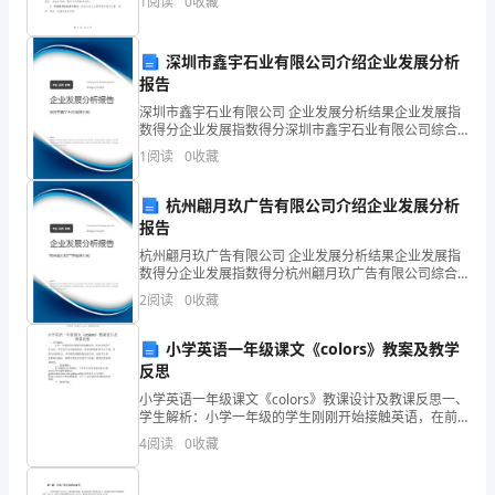
1
阅读
0
收藏
指导下进行操作。
法》等相关法律法规，特制定本《____年租赁合同权益
安
全
深圳市鑫宇石业有限公司介绍企业发展分析
报告
生
深圳市鑫宇石业有限公司 企业发展分析结果企业发展指
数得分企业发展指数得分深圳市鑫宇石业有限公司综合
产，
得分说明：企业发展指数根据企业规模、企业创新、企
1
阅读
0
收藏
处理生产过程中出现的故障。
业风险、企业活力四个维度对企业发展情况进行评价。
全
该企
杭州翩月玖广告有限公司介绍企业发展分析
厂
报告
职
杭州翩月玖广告有限公司 企业发展分析结果企业发展指
数得分企业发展指数得分杭州翩月玖广告有限公司综合
工
得分说明：企业发展指数根据企业规模、企业创新、企
2
阅读
0
收藏
业风险、企业活力四个维度对企业发展情况进行评价。
除
该企
小学英语一年级课文《colors》教案及教学
规定外)。
遵
反思
小学英语一年级课文《colors》教课设计及教课反思一、
守
学生解析：小学一年级的学生刚刚开始接触英语，在前
方的两个单元里，学生的学习兴趣还很浓，充分利用他
本
4
阅读
0
收藏
上班前不准饮酒。
们的学习干劲，多做互动和练习，本节课的话题特别切
[]