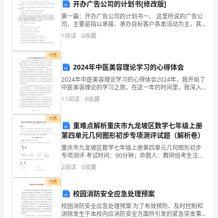
开办广告公司的计划书[修改版]
仅
供
第一篇：开办广告公司的计划书一、 这里所说的广告公
司，主要是指以承接、承办目标客户各类活动为主，其
参
置是否齐全可靠，否则不准
他制作类业务为辅的综合性广告公司，有别于以媒体销
1
阅读
0
收藏
考
售为主的广告公司，其服务范围大体可分为以下几类：
1、
整
付费
理
围栏、警戒标志等。
2024年中医美容理论学习的心得体会
安
2024年中医美容理论学习的心得体会2024年，我开始了
全
中医美容理论的学习之旅。在这一年的时间里，我深入
学习了中医美容的原理、方法和技术，并积极参与实
管
11
阅读
0
收藏
践，不断提升自己的专业水平。在学习的过程中，我体
理
会
付费
文
重难点解析重庆市九龙坡区数学七年级上册
书
第四单元几何图形初步专项测评试题（解析卷）
竹
重庆市九龙坡区数学七年级上册第四单元几何图形初步
专项测评 考试时间：90分钟；命题人：教研组考生注
木
意：1、本卷分第I卷（选择题）和第Ⅱ卷（非选择题）两
2
阅读
0
收藏
业
部分，满分100分，考试时间90分钟2、答卷前，考
安
付费
全
校园消防安全应急处理预案
操
校园消防安全应急处理预案 为了有效预防、及时控制和
消除发生于本校内应消防安全方面所引发的紧急突发事
作