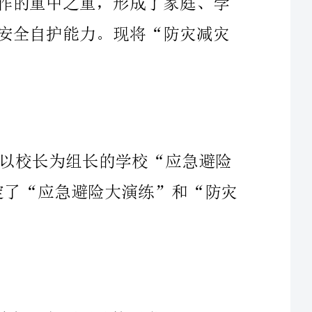
学校组织全体教师认真学习上级文件精神。建立以校长为组长的学校“应急避险
大演练”和“防灾减灾宣传周”活动领导小组;制定了“应急避险大演练”和“防灾
1、4月29日班主任会议，宣传布置活动安排，确保了各项活动的正常开展。
2、5月1日前由消防设备设施检查组、教学设施设备检查组对校内一切设施设备
3、5.7每班发放一份《小学生自护自救安全常识》由班主任对学生开展自救自护