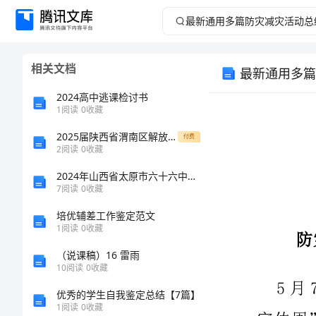
最
新
相关文档
最新通用多篇
通
2024高中逃课检讨书
用
1
阅读
0
收藏
2025届陕西省渭南区解放路中学高一生物第一学期期末教学质量检测试题含解析
多
付费
2
阅读
0
收藏
篇
2024年山西省太原市六十六中高二生物学第一学期期末学业水平测试试题含解析
7
阅读
0
收藏
防
培优辅差工作鉴定范文
1
阅读
0
收藏
灾
（说课稿）16 雷雨
减
10
阅读
0
收藏
优秀的学生自我鉴定总结【7篇】
灾
1
阅读
0
收藏