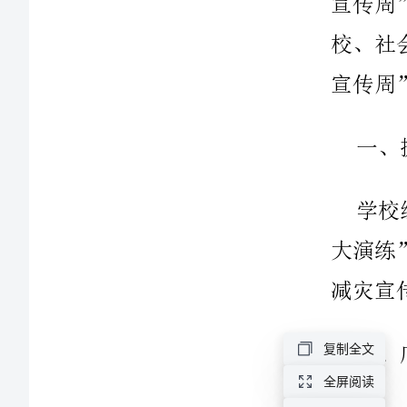
活
动
总
结
范
文
最
新
通
复制全文
用
全屏阅读
多