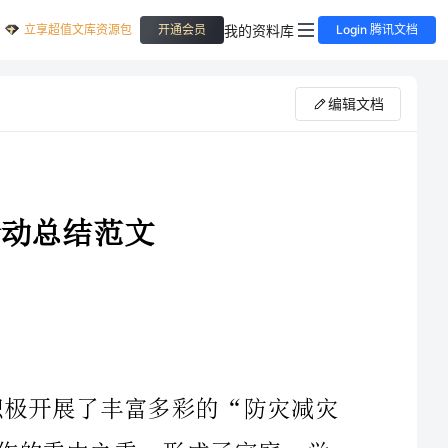
立享超值文库资源包
我的资料库
开通会员
Login 腾讯文档
编辑文档
5月7日至13日为“防灾减灾宣传周”。我校积极开展了丰富多彩的“防灾减灾
宣传周”系列教育活动。突出了安全工作为学校工作的重中之重，形成了家庭、学
校、社会合力，狠抓了学生安全防范，提高了学生安全自护能力。现将“防灾减灾