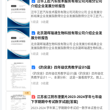
泛华工匠汽车技术服务有限公司河南分公司
要
介绍企业发展分析报告
请
泛华工匠汽车技术服务有限公司河南分公司 企业发展分
析结果企业发展指数得分企业发展指数得分泛华工匠汽
假
车技术服务有限公司河南分公司综合得分说明：企业发
1
阅读
0
收藏
展指数根据企业规模、企业创新、企业风险、企业活力
**
四个
北京晟晖瑞通生物科技有限公司介绍企业发
天，
展分析报告
北京晟晖瑞通生物科技有限公司 企业发展分析结果企业
特
发展指数得分企业发展指数得分北京晟晖瑞通生物科技
有限公司综合得分说明：企业发展指数根据企业规模、
此
1
阅读
0
收藏
企业创新、企业风险、企业活力四个维度对企业发展情
况进
向
《趵突泉》四年级优秀教学设计5篇
您
《趵突泉》四年级优秀教学设计5篇《趵突泉》四年级优
秀教学设计1 一、本课分析： 这是一篇看图学文。图上
申
画的是趵突泉公园，突出了池中的三股大泉，大泉冒出
1
阅读
0
收藏
水面，在不断翻滚；小泉冒出的水泡
请，
付费
并
江苏省江阴市澄要片2023-2024学年七年级
下学期期中考试数学试题[答案]
请
2023-2024 学年第二学期期中考试初一数学本试卷分试