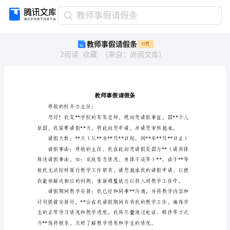
教
教师事假请假条
师
教师事假请假条
付费
事
2
阅读
收藏
（
来自
：
尚阅文库
）
假
请
假
条
教
师
尊敬的校务办主任：
事
假