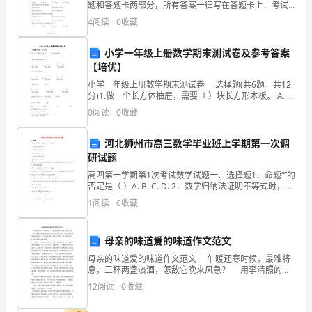
题和答题卡两部分，所有答案一律写在答题卡上．考试
您
时间为 100分钟．试卷满分 120 分．一、选择题（本大
4
阅读
0
收藏
题共 10 小题，每小题 3 分，共
审
小学一年级上册数学期末测试卷及参考答案
核
【培优】
批
小学一年级上册数学期末测试卷一.选择题(共6题，共12
分)1.做一个长方体抽屉，需要（ ）块长方形木板。 A. 4
准。
B. 5
0
阅读
0
收藏
请
河北狮州市高三数学毕业班上学期第一次调
假
研试题
高四第一学期第1次考试数学试题一、选择题1．命题“”的
天
否定是（ ）A. B. C. D. 2．数学归纳法证明不等式时，由
不等式成立，推证时，左边应增加的项数为( )A. B. C
1
阅读
0
收藏
数：
**
母亲的味道爱的味道作文范文
天
母亲的味道爱的味道作文范文 乍暖还寒时候，最难将
息，三杯两盏淡酒，怎敌它晚来风急？ 用李清照的这
（从
句来形容此时的天气再适宜不过。阴沉夜幕中狠狠刮起
12
阅读
0
收藏
的无名风，以大地为刀板，视众生为鱼肉，虽是夏秋交
**