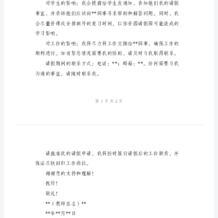
请
假
条
尊
敬
的
校
务
办
主
任：
您