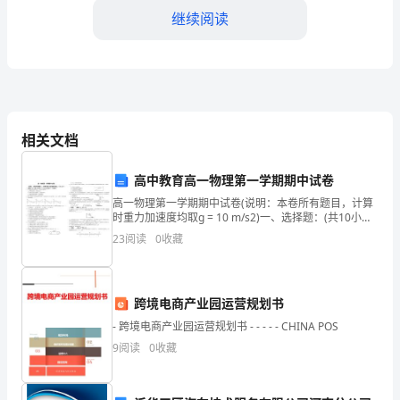
您
继续阅读
请
假
事
保证尽快回归工作岗位。
宜。
相关文档
谢谢您的支持和理解！
因
高中教育高一物理第一学期期中试卷
**
祝好！
高一物理第一学期期中试卷(说明：本卷所有题目，计算
时重力加速度均取g = 10 m/s2)一、选择题：(共10小
个
敬礼！
题，每小题4分，共40分)每小题只有一个正确选项。1．
23
阅读
0
收藏
关于速度和加速度的关系，下列说法正
人
**（教师签名）**
原
**年**月**日
跨境电商产业园运营规划书
因，
- 跨境电商产业园运营规划书 - - - - - CHINA POS
我
9
阅读
0
收藏
需