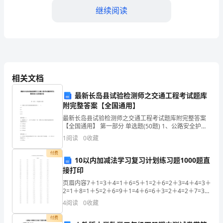
组
继续阅读
成
部
分，
既
相关文档
是
最新长岛县试验检测师之交通工程考试题库
附完整答案【全国通用】
中
最新长岛县试验检测师之交通工程考试题库附完整答案
疗的效果和个体化水平。
医
【全国通用】 第一部分 单选题(50题) 1、公路安全护栏
防撞级别最低的为（ ）。A.CB.AC.SAD.SS【答案】：
1
阅读
0
收藏
A2、观测角0.2°、
学
付费
10以内加减法学习复习计划练习题1000题直
的
接打印
经
页眉内容7＋1=3＋4=1＋6=5＋1=2＋6=2＋3=4＋4=3＋
2=1＋8=1＋5=2＋6=9＋1=4＋6=6＋3=2＋4=2＋7=3＋
典
7=1＋5=2＋2=2＋4=8＋2=1＋9=3＋3=6＋4=
4
阅读
0
收藏
疗
付费