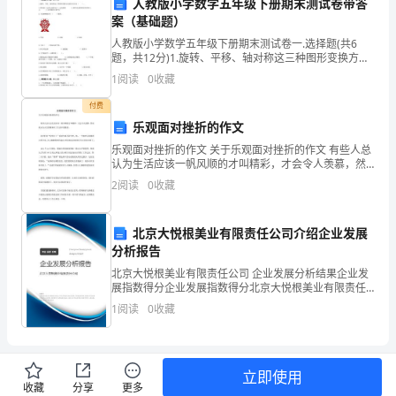
人教版小学数学五年级下册期末测试卷带答
法，
案（基础题）
人教版小学数学五年级下册期末测试卷一.选择题(共6
也
题，共12分)1.旋转、平移、轴对称这三种图形变换方法
的共同点是（ ）。 A.都是沿一定的方向移动了一定的距
是
1
阅读
0
收藏
离 B.都不改变图形的形状和
现
付费
乐观面对挫折的作文
三、针灸学的技术创新与传承
代
乐观面对挫折的作文 关于乐观面对挫折的作文 有些人总
认为生活应该一帆风顺的才叫精彩，才会令人羡慕，然
医
而我认为人生的精彩在于生活中的挫折。 同学们对“发明
2
阅读
0
收藏
大王”爱迪生都不陌生吧，他，一个被世人仰
学
的
北京大悦根美业有限责任公司介绍企业发展
分析报告
研
北京大悦根美业有限责任公司 企业发展分析结果企业发
展指数得分企业发展指数得分北京大悦根美业有限责任
究
公司综合得分说明：企业发展指数根据企业规模、企业
了更为科学和精准的指导。
1
阅读
0
收藏
创新、企业风险、企业活力四个维度对企业发展情况进
热
行评
点。
立即使用
在
收藏
分享
更多