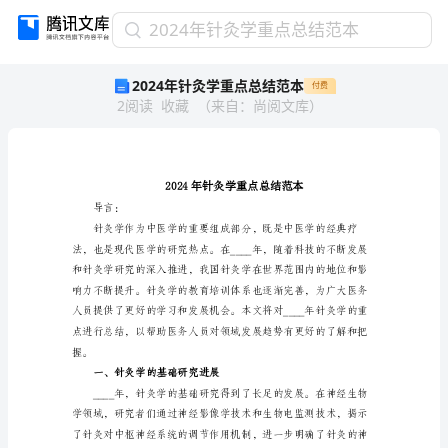
2024
2024年针灸学重点总结范本
年
2024年针灸学重点总结范本
付费
针
2
阅读
收藏
（
来自
：
尚阅文库
）
灸
学
重
点
总
结
导言：
范