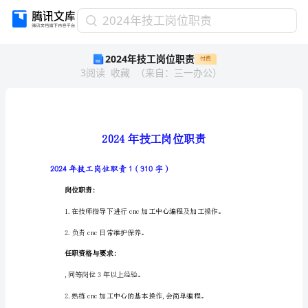
2024
2024年技工岗位职责
年
2024年技工岗位职责
付费
技
3
阅读
收藏
（
来自
：
三一办公
）
工
岗
位
职
责
2024
年