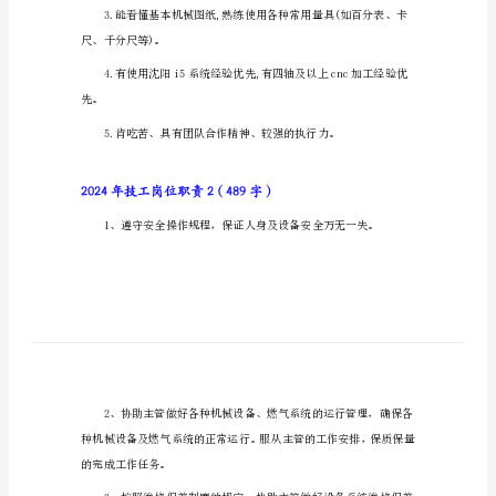
技
2024年技工岗位职
工
岗位职责:
岗
位
职
责
2.负责cnc日常维护保养。
2024
任职资格与要求:
年
技
,同等岗位3年以上经验。
工
岗
位
职
尺、千分尺等)。