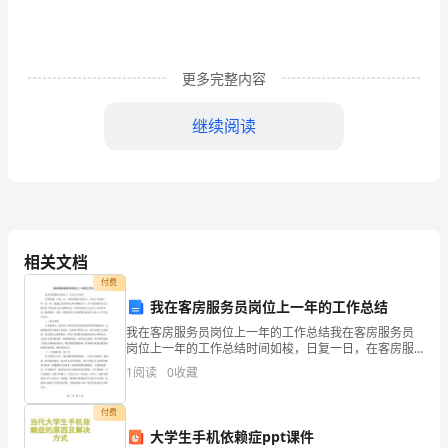
下
进
行
更多完整内容
cnc
继续阅读
加
工
中
的完成工作任务。
心
相关文档
编
付费
我在客房服务员岗位上一年的工作总结
程
我在客房服务员岗位上一年的工作总结我在客房服务员
岗位上一年的工作总结时间如梭，日复一日，在客房服
及
务员岗位上，度过了不短的一年。这一年，我通过自身
1
阅读
0
收藏
的努力和不断地学习，对于客房服务员这个职业有了更
加
加深入的
付费
工
大学生手机依赖症ppt课件
保证常用材料零配件的备用量。