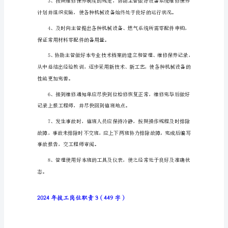
责
1（310
字）
先。
岗
位
职
责:
2024年技工岗位职
1.
在
技
师
指
导