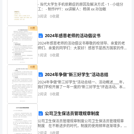
操
- 当代大学生手机依赖症的原因及解决方式 - 1 - 小组分
工： - 制作PPT：xx讲解人：杨琪 xx 孙加敏
作。
3
阅读
0
收藏
2.
付费
负
2024年感恩老师的活动倡议书
性能更加完善。
2024年感恩老师的活动倡议书尊敬的校领导、亲爱的老
责
师们、亲爱的同学们：大家好！感恩节是西方国家的传
统节日，它让人们有机会表达对亲人、朋友和他们所受
cnc
1
阅读
0
收藏
过的恩惠的感激之情。作为一位学生，我们有着更应该
感激
日
付费
2024年争做“新三好学生”活动总结
常
2024年争做“新三好学生”活动总结一、活动概述____年，
维
我们学校开展了一年一度的“新三好学生”评选活动。本届
活动以培养学生全面发展的品质为目标，在学校内部开
2
阅读
0
收藏
护
展了一系列丰富多彩的活动，取得了良好的效
保
事故报告，交工程师审阅。
公司卫生保洁员管理规章制度
养。
公司卫生保洁员管理规章制度公司卫生保洁员管理规章
制度 在不断进步的时代，制度的使用频率逐渐增多，
任
制度是指一定的规格或法令礼俗。我敢肯定，大部分人
2
阅读
0
收藏