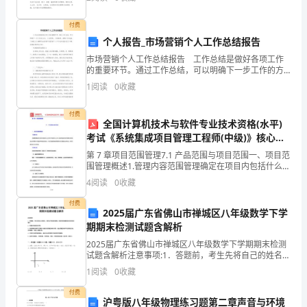
都对拟定制度很是头疼的，下面是小编帮大家整理的公
职
司
态。
付费
资
个人报告_市场营销个人工作总结报告
格
市场营销个人工作总结报告 工作总结是做好各项工作
的重要环节。通过工作总结，可以明确下一步工作的方
2024年技工岗位职
与
向，少走弯路，少犯错误，提高工作效益。下面就让小
1
阅读
0
收藏
编带你去看看市场营销个人工作总结报告范文5篇，希望
能帮
要
付费
全国计算机技术与软件专业技术资格(水平)
求: ,
考试《系统集成项目管理工程师(中级)》核心讲
义-第七章至第九
同
第 7 章项目范围管理7.1 产品范围与项目范围一、项目范
围管理概述1.管理内容范围管理确定在项目内包括什么工
等
作和不包括什么工作，由此界定的项目范围在项目的全
4
阅读
0
收藏
生命周期内可能因种种原因而变化，项目范围管
岗
付费
2025届广东省佛山市禅城区八年级数学下学
位
期期末检测试题含解析
2025届广东省佛山市禅城区八年级数学下学期期末检测
3
试题含解析注意事项:1．答题前，考生先将自己的姓名、
准考证号码填写清楚，将条形码准确粘贴在条形码区域
年
1
阅读
0
收藏
内。2．答题时请按要求用笔。3．请按照题号顺序在
付费
以
沪粤版八年级物理练习题第二章声音与环境