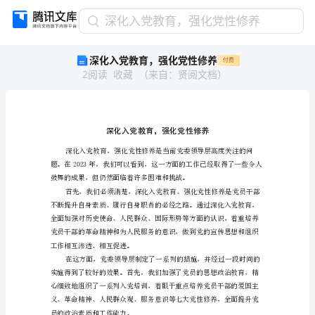
深
深化入党教育，强化党性修养
化
深化入党教育，强化党性修养
付费
入
2
阅读
收藏
（
来自
：
贤阅文档
）
党
教
育，
强
化
党
性