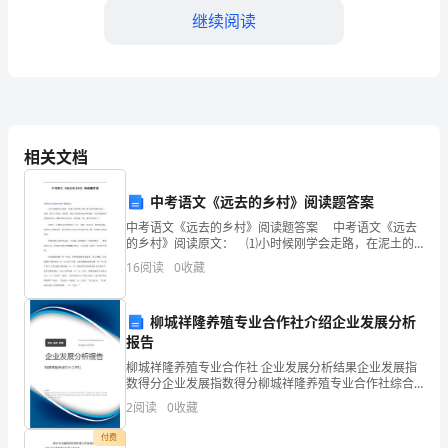
继续阅读
养
是
当
前
相关文档
党
委
中考语文《远去的乡村》阅读题答案
中考语文《远去的乡村》阅读题答案 中考语文《远去
领
的乡村》阅读原文： ⑴小时候刚学会走路，在泥土的
田埂上摔了多少跤?我趴在地上，哭着，等大人来扶，却
16
阅读
0
收藏
导
看见一些虫儿排着队赶来参观我，还有的趁热研究我掉
层
柳城祥隆养殖专业合作社介绍企业发展分析
高
报告
柳城祥隆养殖专业合作社 企业发展分析结果企业发展指
度
数得分企业发展指数得分柳城祥隆养殖专业合作社综合
得分说明：企业发展指数根据企业规模、企业创新、企
2
阅读
0
收藏
关
业风险、企业活力四个维度对企业发展情况进行评价。
该企
付费