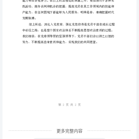
修
养
深
化
必要性。
入
党
教
育，
强
化
党
性
更多完整内容
修