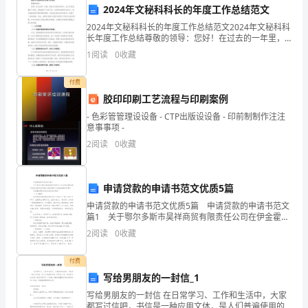
注
发展脉搏。
2024年文秘科科长的年度工作总结范文
的
2024年文秘科科长的年度工作总结范文2024年文秘科科
长年度工作总结尊敬的领导：您好！在过去的一年里，
问
我作为文秘科的科长，全力以赴地履行了职责，积极推
1
阅读
0
收藏
进了各项工作。在领导的指导和支持下，我以高度的责
题。
付费
在
胶印印刷工艺流程与印刷案例
2023
- 色彩管管理设设备 - CTP出版设设备 - 印前制制作注注
意事事项 -
年，
2
阅读
0
收藏
我
申请贷款的申请书范文优质5篇
们
申请贷款的申请书范文优质5篇 申请贷款的申请书范文
可
篇1 关于鄂尔多斯市昊祥商贸有限责任公司在伊金霍洛
旗矿区农村信用合作联社办理1000万元现金贷款的申请
2
阅读
0
收藏
以
书 伊金霍洛旗矿区农村信用合作联社
看
付费
写给男朋友的一封信_1
到，
写给男朋友的一封信 在日常学习、工作和生活中，大家
都写过信吧，书信是一种应用文体，是人们普遍使用的