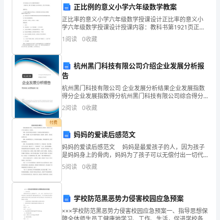
在
理能力。
正比例的意义小学六年级数学教案
正比率的意义小学六年级数学授课设计正比率的意义小
不
学六年级数学授课设计授课内容：教科书第1921页正比
率的意义，练习六的13题。授课目的：1．使学生理解正
经
1
阅读
0
收藏
比率的意义，能够依照正比率的意义判断两种量可否是
意
师傅班、团、队会课3节以上。
杭州黑门科技有限公司介绍企业发展分析报
间
告
杭州黑门科技有限公司 企业发展分析结果企业发展指数
流
的提高。具体要做到：
得分企业发展指数得分杭州黑门科技有限公司综合得分
说明：企业发展指数根据企业规模、企业创新、企业风
逝，
2
阅读
0
收藏
险、企业活力四个维度对企业发展情况进行评价。该企
①订好一份班级工作计划；
业的
相
付费
②培养好一支班干部队伍；
妈妈的爱读后感范文
信
妈妈的爱读后感范文 妈妈是最爱孩子的人，因为孩子
③建立一个良好的班集体；
是妈妈身上的骨肉，妈妈为了孩子可以无偿付出一切代
大
价。 妈妈，您是孕育我生命的使者，您是最无私最疼
5
阅读
0
收藏
爱我的人。 妈妈，您就像一把大伞为我挡
家
⑤转化好一个后进生；
对
学校防范黑恶势力侵害校园应急预案
即
×××学校防范黑恶势力侵害校园应急预案一、指导思想保
障全体师生员工健康地学习、工作、生活，促进学校各