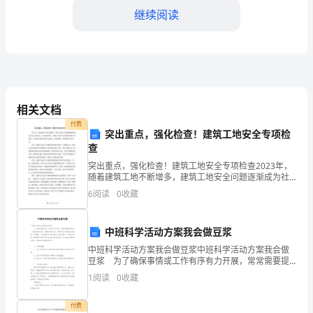
施
继续阅读
工
作
计
划
相关文档
付费
突出重点，强化检查！建筑工地安全专项检
时
查
突出重点，强化检查！建筑工地安全专项检查2023年，
间
随着建筑工地不断增多，建筑工地安全问题逐渐成为社
会大众关注的热点。在这种背景下，建筑工地安全专项
6
阅读
0
收藏
过
进生的帮教工作。
检查变得尤为重要。本文将着重探讨如何突出重点，强
化检
得
中班科学活动方案我会做豆浆
真
中班科学活动方案我会做豆浆中班科学活动方案我会做
豆浆 为了确保事情或工作有序有力开展，常常需要提
快，
2、徒弟：
前制定一份优秀的方案，方案是书面计划，是具体行动
1
阅读
0
收藏
实施办法细则，步骤等。方案的格式和要求是什么样的
总
呢？
付费