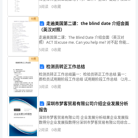
将
项工作顺利开展，防范黑恶势力侵害校园事故发生，切
3
阅读
0
收藏
实有效降低和控制安全事故的危害。依照上级有关要求
1.
及有
到
付费
走遍美国第二课：the blind date 介绍会面
来
（英汉对照）
的
走遍美国第二课：The Blind Date 介绍会面（英汉对
照）ACT IExcuse me. Can you help me? 对不起 你能帮
工
帮我我 Sure, what do you want
5
阅读
0
收藏
作
付费
检测员转正工作总结
生
检测员转正工作总结篇一：检验员转正工作总结 篇一：
活
质检员试用期阶段工作总结 试用期阶段工作总结 （2月
26日至5月6日） 一、工作内容 想成为一名合格的质检
3
阅读
0
收藏
员，首先要正确认识自己的岗位职责，以此来指导
满
心
深圳市梦客贸易有限公司介绍企业发展分析
报告
期
深圳市梦客贸易有限公司 企业发展分析结果企业发展指
待
数得分企业发展指数得分深圳市梦客贸易有限公司综合
得分说明：企业发展指数根据企业规模、企业创新、企
2
阅读
0
收藏
业风险、企业活力四个维度对企业发展情况进行评价。
吧！
该企