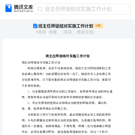
班
班主任师徒结对实施工作计划
主
班主任师徒结对实施工作计划
付费
任
7
阅读
收藏
（
来自
：
贤阅文档
）
师
徒
结
对
实
施
班主任师徒结对实施工作计划
工