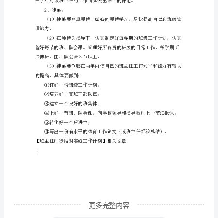
施
较高的教育教学和班级管理能力。
工
作
1、师傅：
计
划
班
主
习氛围等）。
任
师
徒
结
对
实
更多完整内容