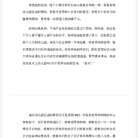
幼儿园大班毕业家长发言稿1
言
稿
幼
儿
园
大
班
毕
业
谢你们给了侃侃很多快乐的回忆!
家
长
发