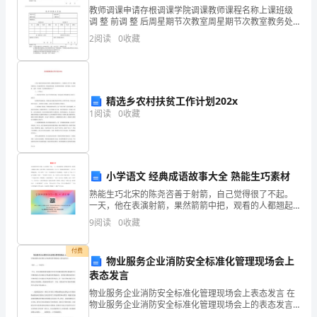
教师调课申请存根调课学院调课教师课程名称上课班级
妈，
调 整 前调 整 后周星期节次教室周星期节次教室教务处
教学干事签字：教务处负责人签字：院教学干事：
2
阅读
0
收藏
很
荣
幸
精选乡农村扶贫工作计划202x
1
阅读
0
收藏
能
够
作
小学语文 经典成语故事大全 熟能生巧素材
为
熟能生巧北宋的陈尧咨善于射箭，自己觉得很了不起。
一天，他在表演射箭，果然箭箭中把，观看的人都翘起
家
大拇指，连连夸赞他。他得意的再射出一箭，把一根很
9
阅读
0
收藏
细的树枝射断了。人们不由得喝起彩来：“好！好啊！”只
有一
长
苦了!”
付费
物业服务企业消防安全标准化管理现场会上
代
表态发言
表
物业服务企业消防安全标准化管理现场会上表态发言 在
物业服务企业消防安全标准化管理现场会上的表态发言
各位 ___、同志们： 今天，***区消防救援大队联合***