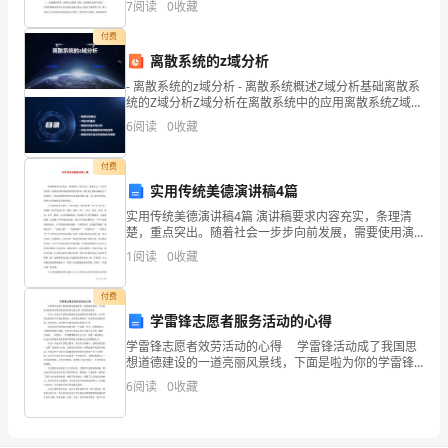
在
7
阅读
0
收藏
区住房城乡建设和交通局联合召开物业服
此
付费
离散系统的z域分析
发
- 离散系统的z域分析 - 离散系统概述Z域分析基础离散系
统的Z域分析Z域分析在离散系统中的应用离散系统Z域分
言，
析的挑战与展望 - 离散系统概
6
阅读
0
收藏
也
付费
很
实用传统美德演讲稿4篇
高
实用传统美德演讲稿4篇 演讲稿要求内容充实，条理清
楚，重点突出。随着社会一步步向前发展，需要使用演
兴
讲稿的事情愈发增多，你所见过的演讲稿是什么样的
1
阅读
0
收藏
呢？下面是收集整理的传统美德演讲稿4篇，供大家参考
有
付费
这
学雷锋志愿者服务活动的心得
学雷锋志愿者效劳活动的心得 学雷锋活动成了我国思
样
想道德建设的一道亮丽风景线，下面是啦为你的学雷锋
志愿者效劳活动的心得，希望对您有用。 作为一名社
的
6
阅读
0
收藏
区学雷锋志愿效劳活动的倡导者和组织者，在多年的志
一