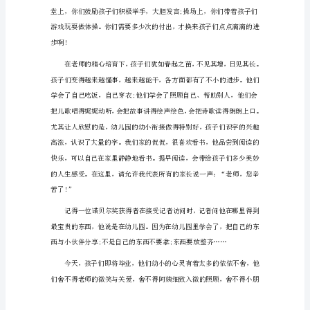
言
稿
幼
儿
园
大
班
毕
业
家
长
发
言