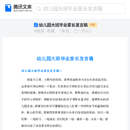
幼
幼儿园大班毕业家长发言稿
儿
幼儿园大班毕业家长发言稿
付费
园
4
阅读
收藏
（
来自
：
三一办公
）
大
班
毕
业
家
长
发