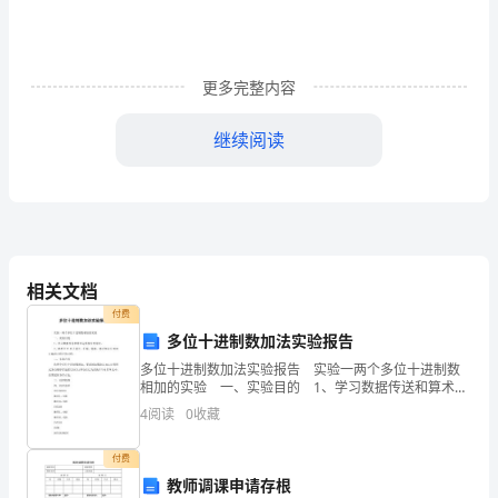
稿
1
更多完整内容
我
继续阅读
是
大
三
班
相关文档
__
付费
小
多位十进制数加法实验报告
多位十进制数加法实验报告 实验一两个多位十进制数
朋
相加的实验 一、实验目的 1、学习数据传送和算术运
算指令的用法。 2、熟悉在PC机上建立、汇编、链接、
友
4
阅读
0
收藏
调试和运行8088汇编语言程序的过
的
步啊!
付费
教师调课申请存根
妈