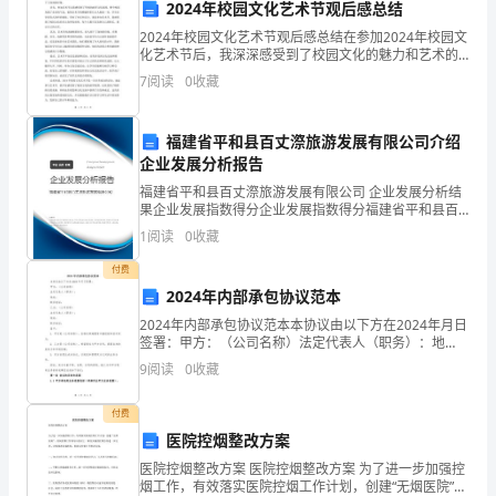
2024年校园文化艺术节观后感总结
突
2024年校园文化艺术节观后感总结在参加2024年校园文
化艺术节后，我深深感受到了校园文化的魅力和艺术的
破，
力量。本次艺术节呈现了丰富多样的表演和活动，给我
7
阅读
0
收藏
留下了深刻的印象。首先，参加艺术节让我感受到了学
实
物等多方面给予必要的支持。
福建省平和县百丈漈旅游发展有限公司介绍
现
企业发展分析报告
民
福建省平和县百丈漈旅游发展有限公司 企业发展分析结
果企业发展指数得分企业发展指数得分福建省平和县百
营
丈漈旅游发展有限公司综合得分说明：企业发展指数根
1
阅读
0
收藏
据企业规模、企业创新、企业风险、企业活力四个维度
经
对企
付费
2024年内部承包协议范本
济
2024年内部承包协议范本本协议由以下方在2024年月日
新
签署：甲方：（公司名称）法定代表人（职务）：地
址：联系电话：乙方：（公司名称）法定代表人（职
9
阅读
0
收藏
跨
务）：地址：联系电话：鉴于：1. 甲方是（公司名称）
越，
付费
医院控烟整改方案
率
医院控烟整改方案 医院控烟整改方案 为了进一步加强控
烟工作，有效落实医院控烟工作计划，创建“无烟医院”，