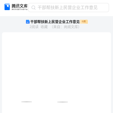
干
干部帮扶新上民营企业工作意见
部
干部帮扶新上民营企业工作意见
付费
帮
2
阅读
收藏
（
来自
：
尚阅文库
）
扶
新
上
民
营
企
业