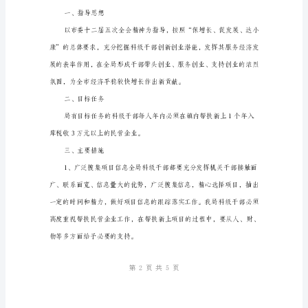
营
企
业
工
作
意
见
为
认
真
贯
彻
落