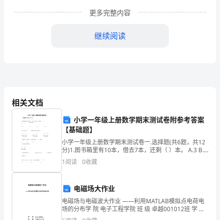
实
更多完整内容
市
继续阅读
委
十
二
届
相关文档
五
小学一年级上册数学期末测试卷附参考答案
次
【基础题】
小学一年级上册数学期末测试卷一.选择题(共6题，共12
全
分)1.图书箱里有10本，借去7本，还剩（ ）本。 A.3 B.7
C.5
体
1
阅读
0
收藏
（扩
一、指导思想
电磁场大作业
大）
电磁场与电磁波大作业 ——利用MATLAB模拟点电荷电
场的分布学 院 电子工程学院 班 级 卓越001012班 学 号
会
00101201 姓 名