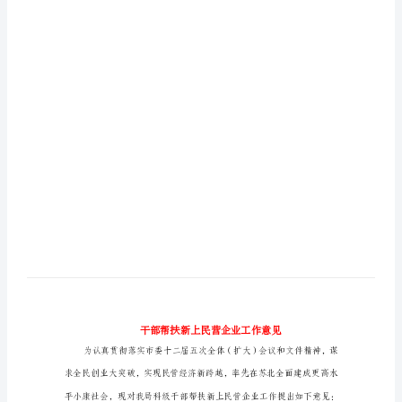
工
作
意
见
干
部
帮
扶
新
上
民