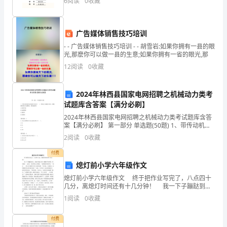
6
阅读
0
收藏
议
和
广告媒体销售技巧培训
文
- - 广告媒体销售技巧培训 - - 胡雪岩:如果你拥有一县的眼
光,那麽你可以做一县的生意;如果你拥有一省的眼光,那
件
12
阅读
0
收藏
精
二、目标任务
2024年林西县国家电网招聘之机械动力类考
神，
试题库含答案【满分必刷】
谋
2024年林西县国家电网招聘之机械动力类考试题库含答
案【满分必刷】 第一部分 单选题(50题) 1、带传动机构
求
常见的损坏形式有( )、带轮孔与轴配合松动、槽轮磨损
库税收3万元以上的民营企业。
2
阅读
0
收藏
带拉长或断裂、带轮崩裂等。A
全
付费
三、主要措施
熄灯前小学六年级作文
民
熄灯前小学六年级作文 终于把作业写完了，八点四十
创
几分，离熄灯时间还有十几分钟！ 我一下子蹦跶到床
上，把被子蒙过头顶。刚翻开手机界面，同桌就打 过来
1
阅读
0
收藏
了。我不禁在心里抱怨：“浪费我珍贵的时间。
业
付费
大